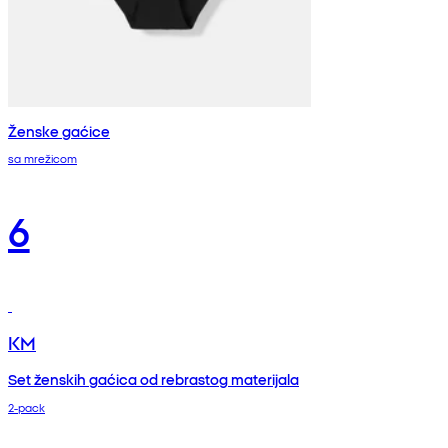
Ženske gaćice
sa mrežicom
6
KM
Set ženskih gaćica od rebrastog materijala
2-pack