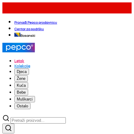
Pronađi Pepco prodavnicu
Centar za podršku
Bosanski
Letak
Kolekcije
Djeca
Žene
Kuća
Bebe
Muškarci
Ostalo