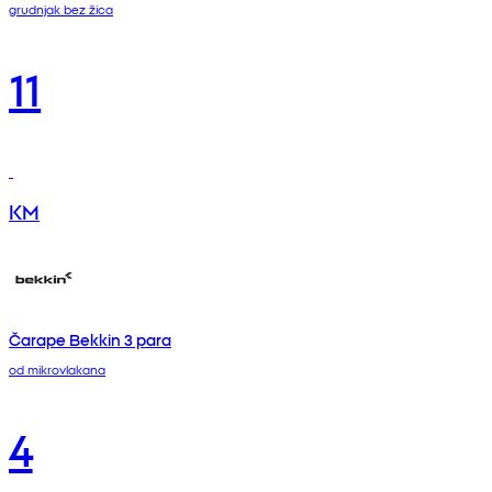
grudnjak bez žica
11
KM
Čarape Bekkin 3 para
od mikrovlakana
4