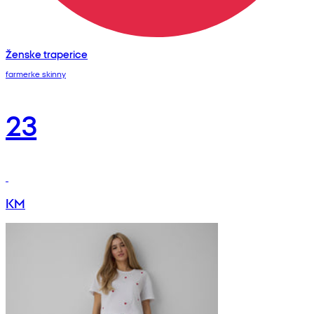
Ženske traperice
farmerke skinny
23
KM