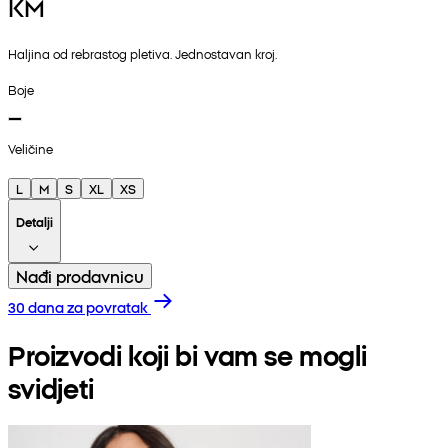
KM
Haljina od rebrastog pletiva. Jednostavan kroj.
Boje
Veličine
L
M
S
XL
XS
Detalji
Nađi prodavnicu
30 dana za povratak
Proizvodi koji bi vam se mogli
svidjeti