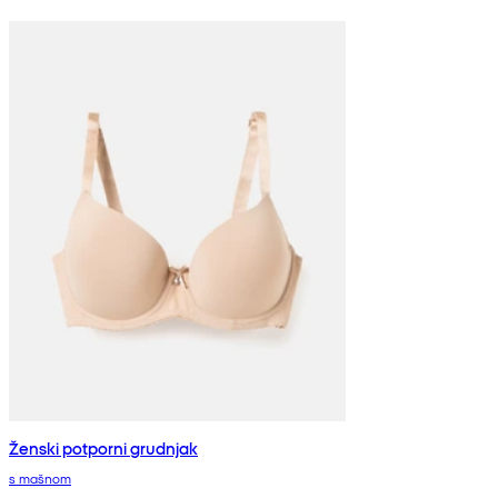
Ženski potporni grudnjak
s mašnom