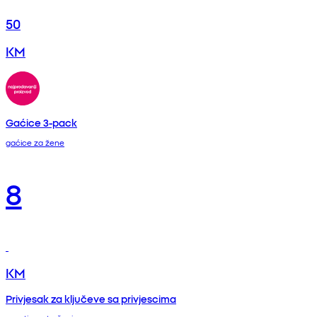
50
KM
Gaćice 3-pack
gaćice za žene
8
KM
Privjesak za ključeve sa privjescima