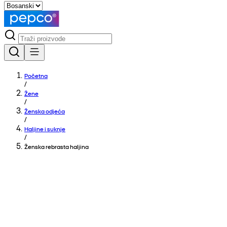
Početna
/
Žene
/
Ženska odjeća
/
Haljine i suknje
/
Ženska rebrasta haljina