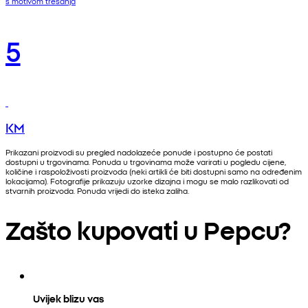
s motivom trešanja
5
KM
Prikazani proizvodi su pregled nadolazeće ponude i postupno će postati
dostupni u trgovinama. Ponuda u trgovinama može varirati u pogledu cijene,
količine i raspoloživosti proizvoda (neki artikli će biti dostupni samo na određenim
lokacijama). Fotografije prikazuju uzorke dizajna i mogu se malo razlikovati od
stvarnih proizvoda. Ponuda vrijedi do isteka zaliha.
Zašto kupovati u Pepcu?
Uvijek blizu vas