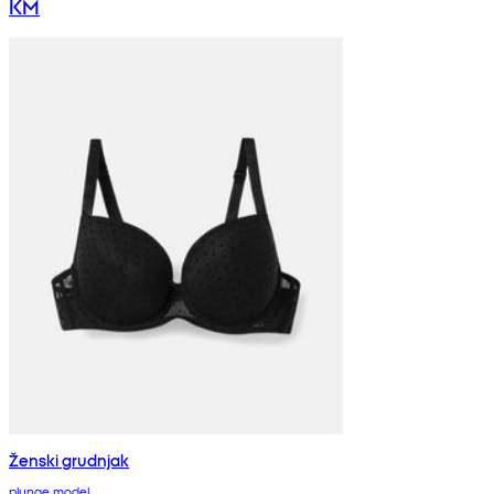
KM
Ženski grudnjak
plunge model