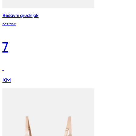
Bešavni grudnjak
bez žice
7
KM