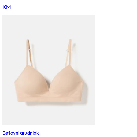
KM
Bešavni grudnjak