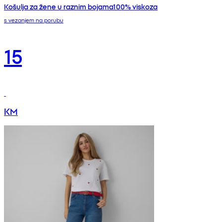
Košulja za žene u raznim bojama100% viskoza
s vezanjem na porubu
15
KM