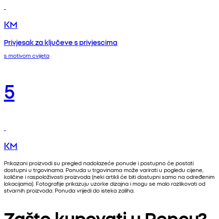
KM
Privjesak za ključeve s privjescima
s motivom cvijeta
5
KM
Prikazani proizvodi su pregled nadolazeće ponude i postupno će postati
dostupni u trgovinama. Ponuda u trgovinama može varirati u pogledu cijene,
količine i raspoloživosti proizvoda (neki artikli će biti dostupni samo na određenim
lokacijama). Fotografije prikazuju uzorke dizajna i mogu se malo razlikovati od
stvarnih proizvoda. Ponuda vrijedi do isteka zaliha.
Zašto kupovati u Pepcu?