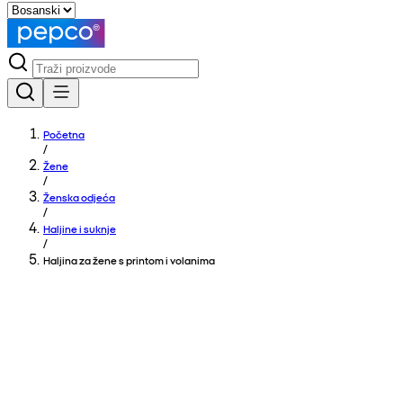
Početna
/
Žene
/
Ženska odjeća
/
Haljine i suknje
/
Haljina za žene s printom i volanima