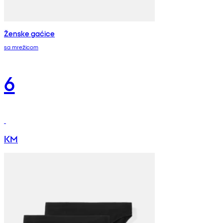
Ženske gaćice
sa mrežicom
6
KM