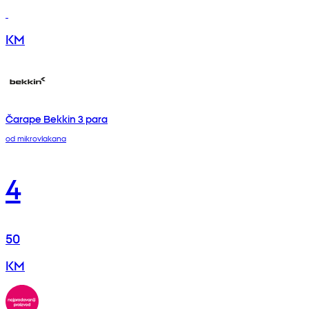
KM
Čarape Bekkin 3 para
od mikrovlakana
4
50
KM