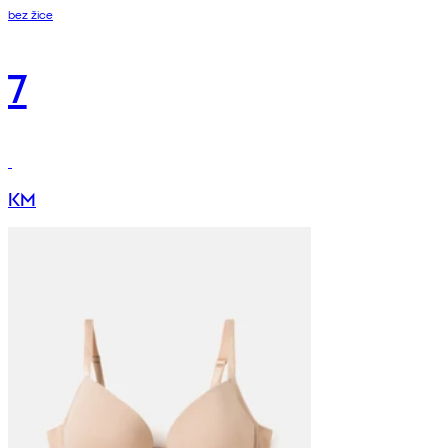
bez žice
7
KM