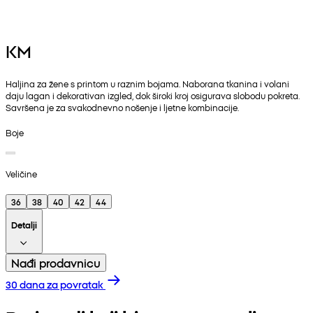
KM
Haljina za žene s printom u raznim bojama. Naborana tkanina i volani
daju lagan i dekorativan izgled, dok široki kroj osigurava slobodu pokreta.
Savršena je za svakodnevno nošenje i ljetne kombinacije.
Boje
Veličine
36
38
40
42
44
Detalji
Nađi prodavnicu
30 dana za povratak