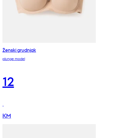
Ženski grudnjak
plunge model
12
KM