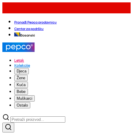
Pronađi Pepco prodavnicu
Centar za podršku
Bosanski
Letak
Kolekcije
Djeca
Žene
Kuća
Bebe
Muškarci
Ostalo