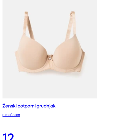
Ženski potporni grudnjak
s mašnom
12