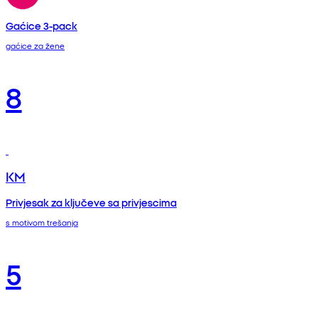
Gaćice 3-pack
gaćice za žene
8
KM
Privjesak za ključeve sa privjescima
s motivom trešanja
5