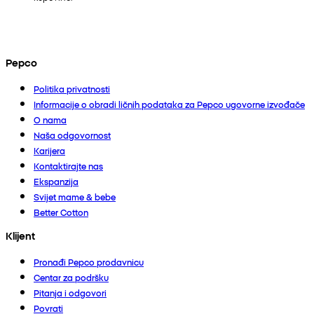
Pepco
Politika privatnosti
Informacije o obradi ličnih podataka za Pepco ugovorne izvođače
O nama
Naša odgovornost
Karijera
Kontaktirajte nas
Ekspanzija
Svijet mame & bebe
Better Cotton
Klijent
Pronađi Pepco prodavnicu
Centar za podršku
Pitanja i odgovori
Povrati