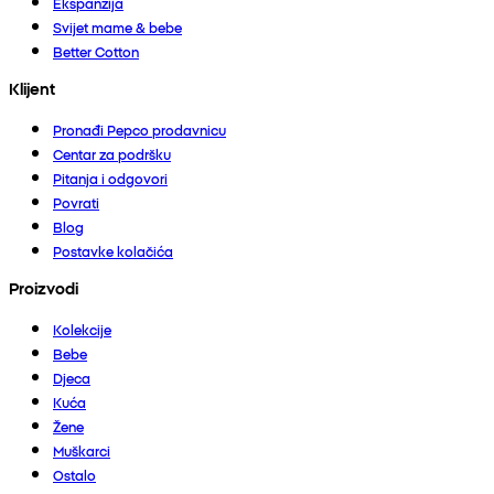
Ekspanzija
Svijet mame & bebe
Better Cotton
Klijent
Pronađi Pepco prodavnicu
Centar za podršku
Pitanja i odgovori
Povrati
Blog
Postavke kolačića
Proizvodi
Kolekcije
Bebe
Djeca
Kuća
Žene
Muškarci
Ostalo