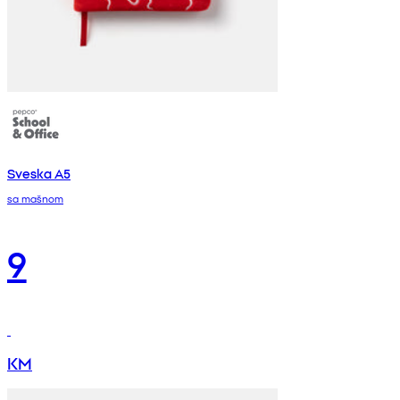
Sveska A5
sa mašnom
9
KM