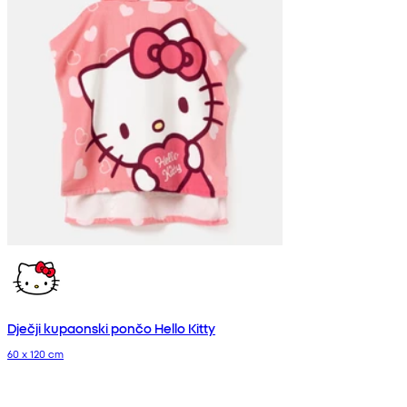
Dječji kupaonski pončo Hello Kitty
60 x 120 cm