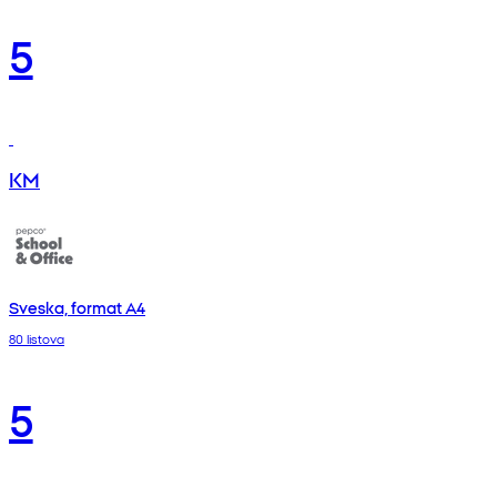
5
KM
Sveska, format A4
80 listova
5