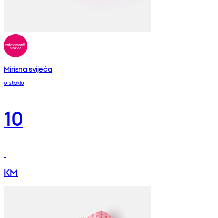
Mirisna svijeća
u staklu
10
KM