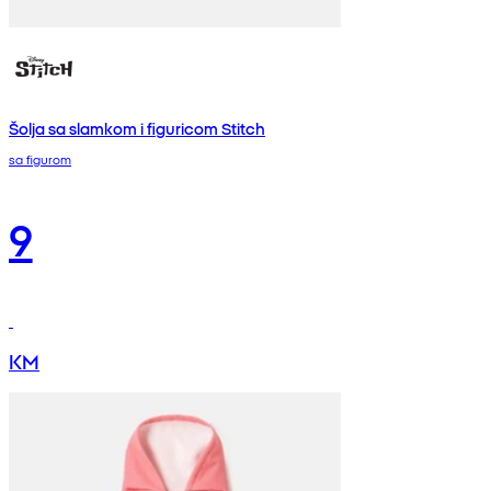
Šolja sa slamkom i figuricom Stitch
sa figurom
9
KM