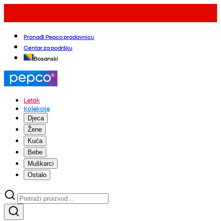
Pronađi Pepco prodavnicu
Centar za podršku
Bosanski
Letak
Kolekcije
Djeca
Žene
Kuća
Bebe
Muškarci
Ostalo