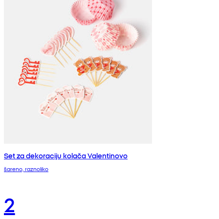
Set za dekoraciju kolača Valentinovo
šareno, raznoliko
2