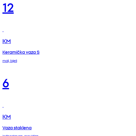
12
KM
Keramička vaza S
mali, bijeli
6
KM
Vaza staklena
jednostavan, providan