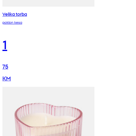
Velika torba
poklon kesa
1
75
KM