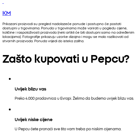
KM
Prikazani proizvodi su pregled nadolazeće ponude i postupno će postati
dostupni u trgovinama. Ponuda u trgovinama može varirati u pogledu cijene,
količine i raspoloživosti proizvoda (neki artikli će biti dostupni samo na određenim
lokacijama). Fotografije prikazuju uzorke dizajna i mogu se malo razlikovati od
stvarnih proizvoda. Ponuda vrijedi do isteka zaliha.
Zašto kupovati u Pepcu?
Uvijek blizu vas
Preko 4.000 prodavnica u Evropi. Želimo da budemo uvijek blizu vas.
Uvijek niske cijene
U Pepcu ćete pronaći sve što vam treba po niskim cijenama.