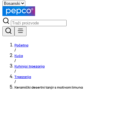
Početna
/
Kuća
/
Kuhinja i trpezarija
/
Trpezarija
/
Keramički desertni tanjir s motivom limuna