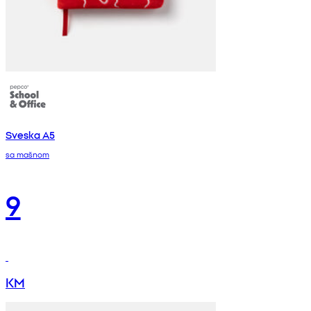
Sveska A5
sa mašnom
9
KM