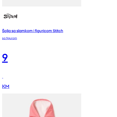
Šolja sa slamkom i figuricom Stitch
sa figurom
9
KM