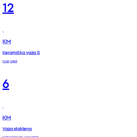
12
KM
Keramička vaza S
mali, bijeli
6
KM
Vaza staklena
jednostavan, providan