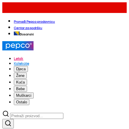
Pronađi Pepco prodavnicu
Centar za podršku
Bosanski
Letak
Kolekcije
Djeca
Žene
Kuća
Bebe
Muškarci
Ostalo