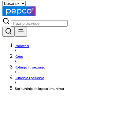
Početna
/
Kuća
/
Kuhinja i trpezarija
/
Kuhanje i pečenje
/
Set kuhinjskih krpa s limunima