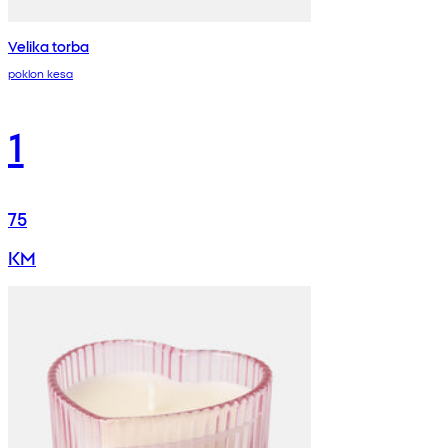
Velika torba
poklon kesa
1
75
KM