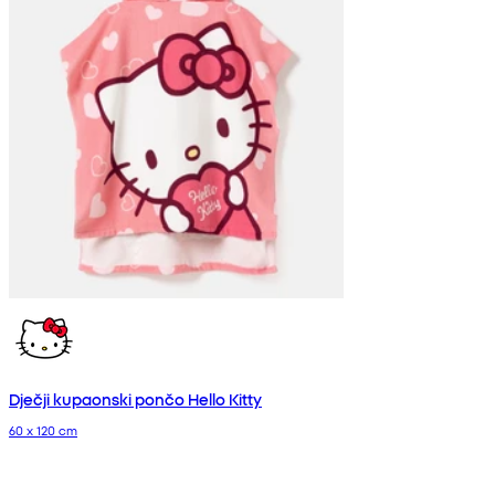
Dječji kupaonski pončo Hello Kitty
60 x 120 cm