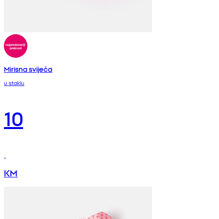
Mirisna svijeća
u staklu
10
KM