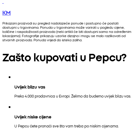
KM
Prikazani proizvodi su pregled nadolazeće ponude i postupno će postati
dostupni u trgovinama. Ponuda u trgovinama može varirati u pogledu cijene,
količine i raspoloživosti proizvoda (neki artikli će biti dostupni samo na određenim
lokacijama). Fotografije prikazuju uzorke dizajna i mogu se malo razlikovati od
stvarnih proizvoda. Ponuda vrijedi do isteka zaliha.
Zašto kupovati u Pepcu?
Uvijek blizu vas
Preko 4.000 prodavnica u Evropi. Želimo da budemo uvijek blizu vas.
Uvijek niske cijene
U Pepcu ćete pronaći sve što vam treba po niskim cijenama.