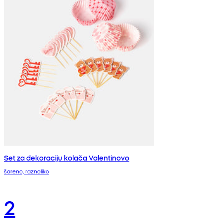
Set za dekoraciju kolača Valentinovo
šareno, raznoliko
2