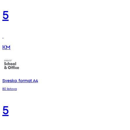
5
KM
Sveska, format A4
80 listova
5