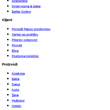
Ekspanzija
Svijet mame & bebe
Better Cotton
Klijent
Pronađi Pepco prodavnicu
Centar za podršku
Pitanja i odgovori
Povrati
Blog
Postavke kolačića
Proizvodi
Kolekcije
Bebe
Djeca
Kuća
Žene
Muškarci
Ostalo