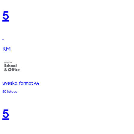
5
KM
Sveska, format A4
80 listova
5