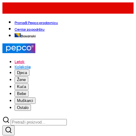
Pronađi Pepco prodavnicu
Centar za podršku
Bosanski
Letak
Kolekcije
Djeca
Žene
Kuća
Bebe
Muškarci
Ostalo