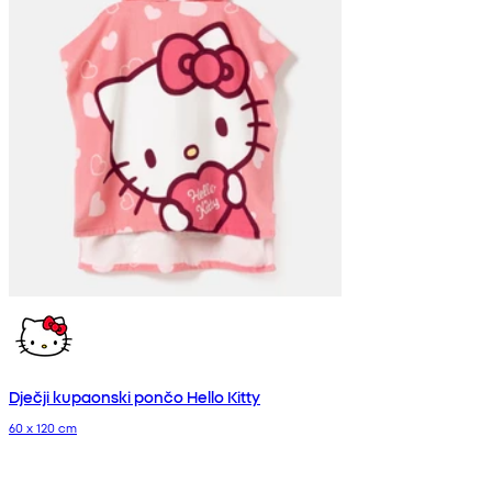
Dječji kupaonski pončo Hello Kitty
60 x 120 cm