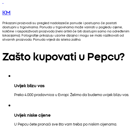
KM
Prikazani proizvodi su pregled nadolazeće ponude i postupno će postati
dostupni u trgovinama. Ponuda u trgovinama može varirati u pogledu cijene,
količine i raspoloživosti proizvoda (neki artikli će biti dostupni samo na određenim
lokacijama). Fotografije prikazuju uzorke dizajna i mogu se malo razlikovati od
stvarnih proizvoda. Ponuda vrijedi do isteka zaliha.
Zašto kupovati u Pepcu?
Uvijek blizu vas
Preko 4.000 prodavnica u Evropi. Želimo da budemo uvijek blizu vas.
Uvijek niske cijene
U Pepcu ćete pronaći sve što vam treba po niskim cijenama.