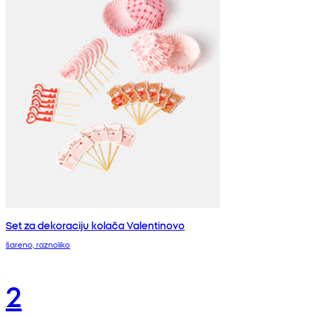
Set za dekoraciju kolača Valentinovo
šareno, raznoliko
2