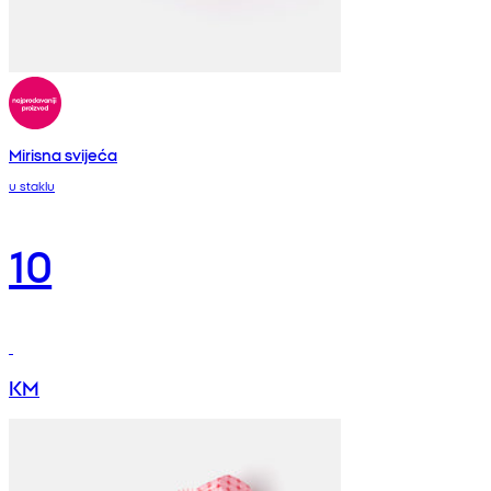
Mirisna svijeća
u staklu
10
KM