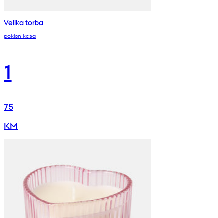
Velika torba
poklon kesa
1
75
KM