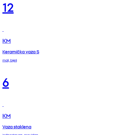
12
KM
Keramička vaza S
mali, bijeli
6
KM
Vaza staklena
jednostavan, providan