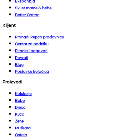
Ekspanzija
Svijet mame & bebe
Better Cotton
Klijent
Pronađi Pepco prodavnicu
Centar za podršku
Pitanja i odgovori
Povrati
Blog
Postavke kolačića
Proizvodi
Kolekcije
Bebe
Djeca
Kuća
Žene
Muškarci
Ostalo