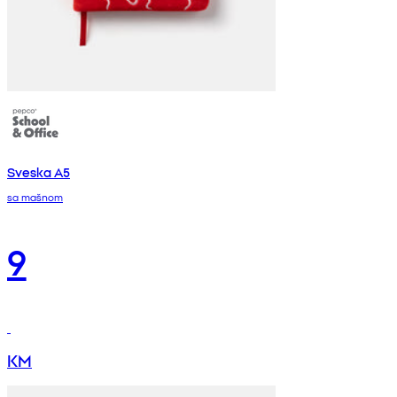
Sveska A5
sa mašnom
9
KM