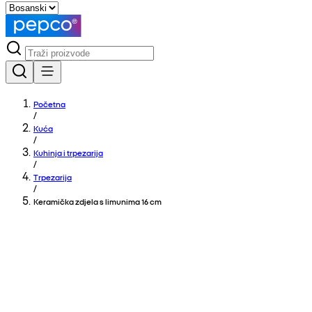
Početna
/
Kuća
/
Kuhinja i trpezarija
/
Trpezarija
/
Keramička zdjela s limunima 16 cm