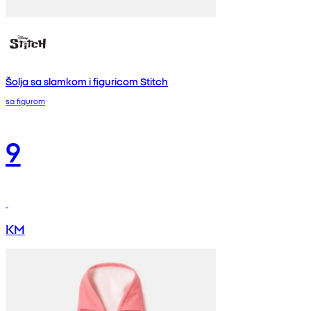
Šolja sa slamkom i figuricom Stitch
sa figurom
9
KM