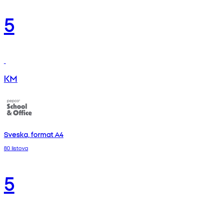
5
KM
Sveska, format A4
80 listova
5