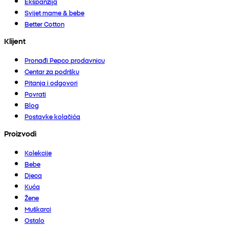
Ekspanzija
Svijet mame & bebe
Better Cotton
Klijent
Pronađi Pepco prodavnicu
Centar za podršku
Pitanja i odgovori
Povrati
Blog
Postavke kolačića
Proizvodi
Kolekcije
Bebe
Djeca
Kuća
Žene
Muškarci
Ostalo