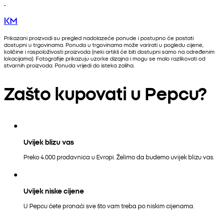
KM
Prikazani proizvodi su pregled nadolazeće ponude i postupno će postati
dostupni u trgovinama. Ponuda u trgovinama može varirati u pogledu cijene,
količine i raspoloživosti proizvoda (neki artikli će biti dostupni samo na određenim
lokacijama). Fotografije prikazuju uzorke dizajna i mogu se malo razlikovati od
stvarnih proizvoda. Ponuda vrijedi do isteka zaliha.
Zašto kupovati u Pepcu?
Uvijek blizu vas
Preko 4.000 prodavnica u Evropi. Želimo da budemo uvijek blizu vas.
Uvijek niske cijene
U Pepcu ćete pronaći sve što vam treba po niskim cijenama.