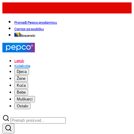
Pronađi Pepco prodavnicu
Centar za podršku
Bosanski
Letak
Kolekcije
Djeca
Žene
Kuća
Bebe
Muškarci
Ostalo