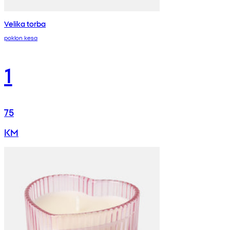
Velika torba
poklon kesa
1
75
KM