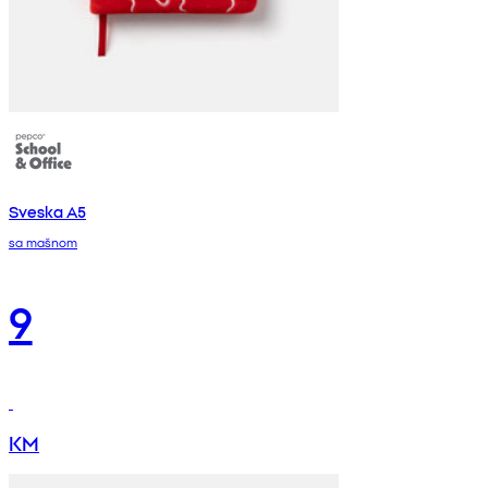
Sveska A5
sa mašnom
9
KM