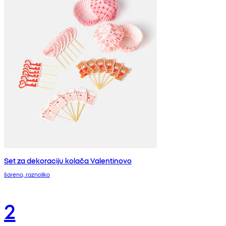
Set za dekoraciju kolača Valentinovo
šareno, raznoliko
2