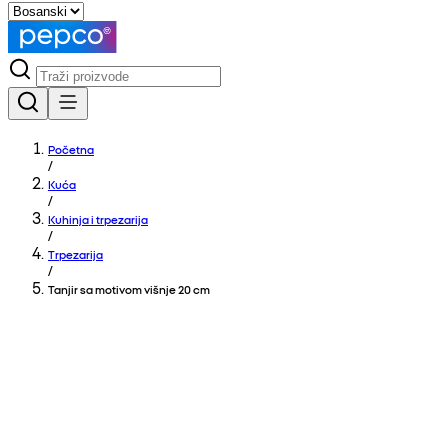
Početna
/
Kuća
/
Kuhinja i trpezarija
/
Trpezarija
/
Tanjir sa motivom višnje 20 cm