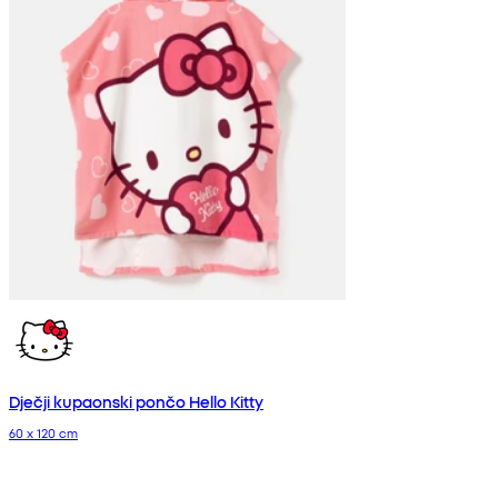
Dječji kupaonski pončo Hello Kitty
60 x 120 cm