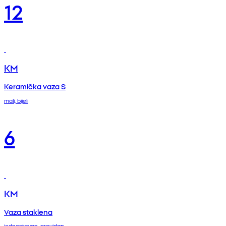
12
KM
Keramička vaza S
mali, bijeli
6
KM
Vaza staklena
jednostavan, providan