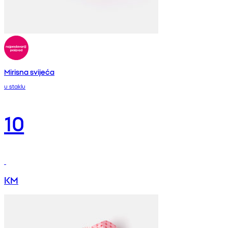
Mirisna svijeća
u staklu
10
KM