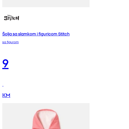
Šolja sa slamkom i figuricom Stitch
sa figurom
9
KM