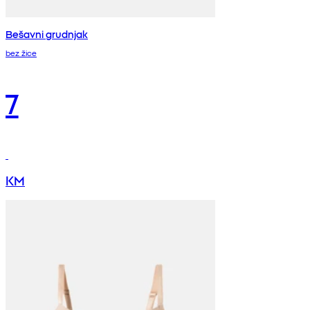
Bešavni grudnjak
bez žice
7
KM