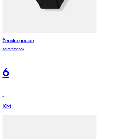
Ženske gaćice
sa mrežicom
6
KM