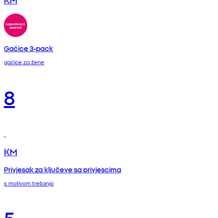
Gaćice 3-pack
gaćice za žene
8
KM
Privjesak za ključeve sa privjescima
s motivom trešanja
5