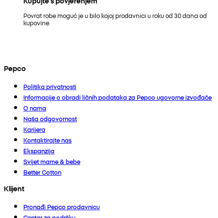
Kupujte s povjerenjem
Povrat robe moguć je u bilo kojoj prodavnici u roku od 30 dana od
kupovine.
Pepco
Politika privatnosti
Informacije o obradi ličnih podataka za Pepco ugovorne izvođače
O nama
Naša odgovornost
Karijera
Kontaktirajte nas
Ekspanzija
Svijet mame & bebe
Better Cotton
Klijent
Pronađi Pepco prodavnicu
Centar za podršku