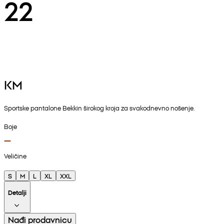
22
KM
Sportske pantalone Bekkin širokog kroja za svakodnevno nošenje.
Boje
Veličine
S
M
L
XL
XXL
Detalji
Nađi prodavnicu