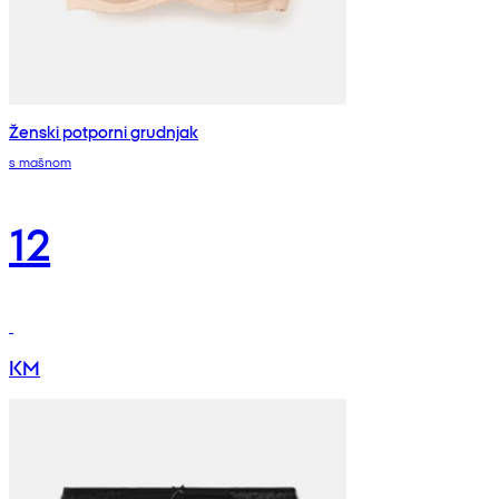
Ženski potporni grudnjak
s mašnom
12
KM