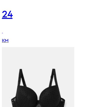
24
KM