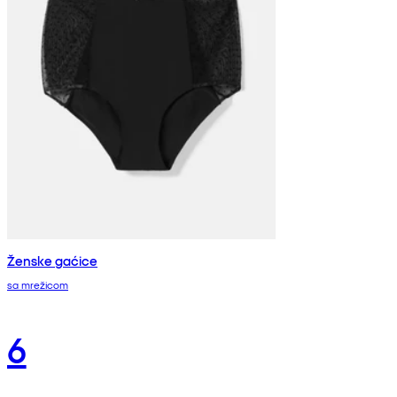
Ženske gaćice
sa mrežicom
6