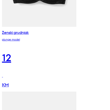
Ženski grudnjak
plunge model
12
KM