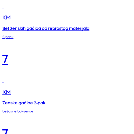
KM
Set ženskih gaćica od rebrastog materijala
2-pack
7
KM
Ženske gaćice 2-pak
bešavne bokserice
7