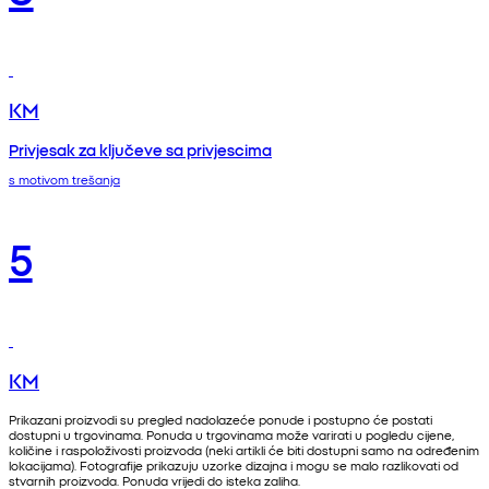
KM
Privjesak za ključeve sa privjescima
s motivom trešanja
5
KM
Prikazani proizvodi su pregled nadolazeće ponude i postupno će postati
dostupni u trgovinama. Ponuda u trgovinama može varirati u pogledu cijene,
količine i raspoloživosti proizvoda (neki artikli će biti dostupni samo na određenim
lokacijama). Fotografije prikazuju uzorke dizajna i mogu se malo razlikovati od
stvarnih proizvoda. Ponuda vrijedi do isteka zaliha.