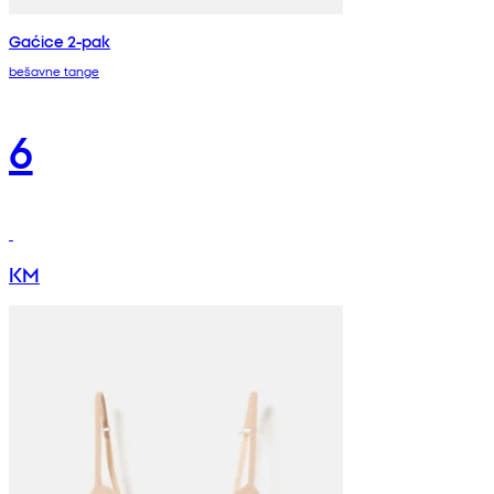
Gaćice 2-pak
bešavne tange
6
KM