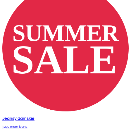
Jeansy damskie
typu mom jeans