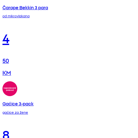
Čarape Bekkin 3 para
od mikrovlakana
4
50
KM
Gaćice 3-pack
gaćice za žene
8