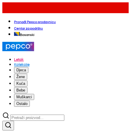
Pronađi Pepco prodavnicu
Centar za podršku
Bosanski
Letak
Kolekcije
Djeca
Žene
Kuća
Bebe
Muškarci
Ostalo