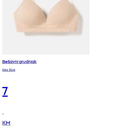
Bešavni grudnjak
bez žice
7
KM