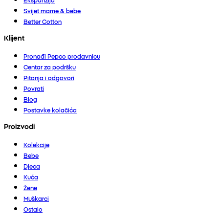
Svijet mame & bebe
Better Cotton
Klijent
Pronađi Pepco prodavnicu
Centar za podršku
Pitanja i odgovori
Povrati
Blog
Postavke kolačića
Proizvodi
Kolekcije
Bebe
Djeca
Kuća
Žene
Muškarci
Ostalo