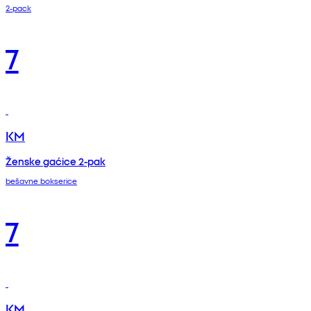
2-pack
7
KM
Ženske gaćice 2-pak
bešavne bokserice
7
KM