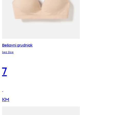
Bešavni grudnjak
bez žice
7
KM