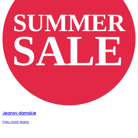
Jeansy damskie
typu mom jeans