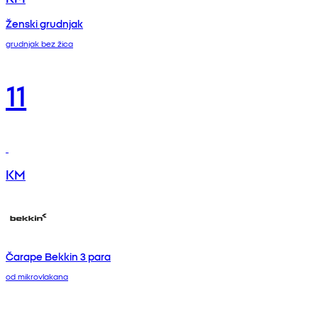
Ženski grudnjak
grudnjak bez žica
11
KM
Čarape Bekkin 3 para
od mikrovlakana