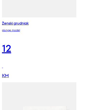
Ženski grudnjak
plunge model
12
KM