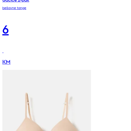
bešavne tange
6
KM