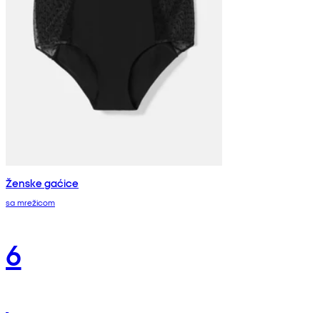
Ženske gaćice
sa mrežicom
6