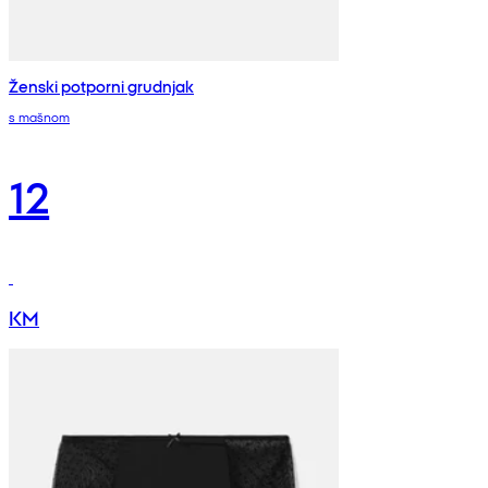
Ženski potporni grudnjak
s mašnom
12
KM