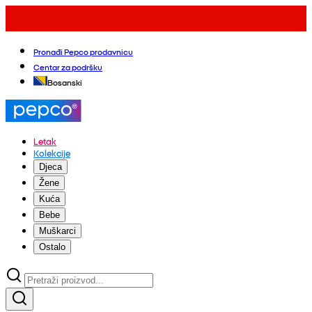
Pronađi Pepco prodavnicu
Centar za podršku
Bosanski
Letak
Kolekcije
Djeca
Žene
Kuća
Bebe
Muškarci
Ostalo