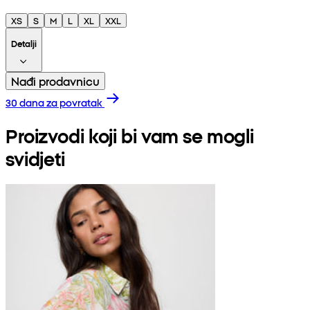
XS
S
M
L
XL
XXL
Detalji
Nađi prodavnicu
30 dana za povratak
Proizvodi koji bi vam se mogli
svidjeti