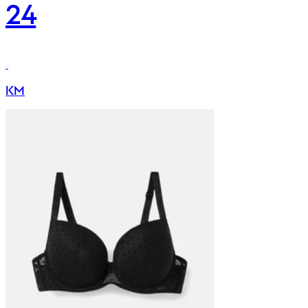
24
KM