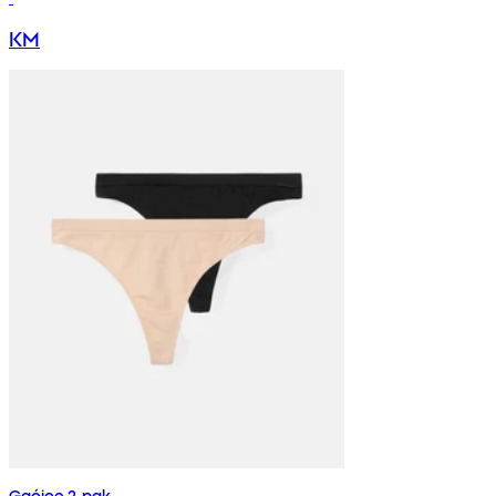
KM
Gaćice 2-pak