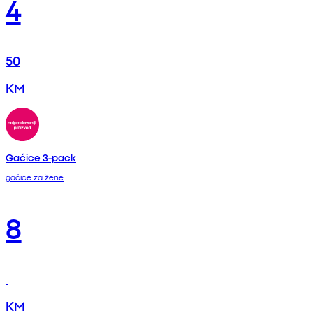
4
50
KM
Gaćice 3-pack
gaćice za žene
8
KM