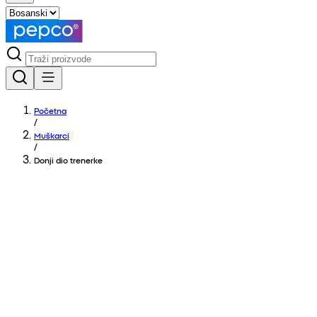
Početna
/
Muškarci
/
Donji dio trenerke