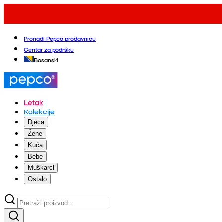
Pronađi Pepco prodavnicu
Centar za podršku
Bosanski
Letak
Kolekcije
Djeca
Žene
Kuća
Bebe
Muškarci
Ostalo