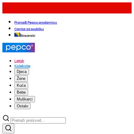
Pronađi Pepco prodavnicu
Centar za podršku
Bosanski
Letak
Kolekcije
Djeca
Žene
Kuća
Bebe
Muškarci
Ostalo