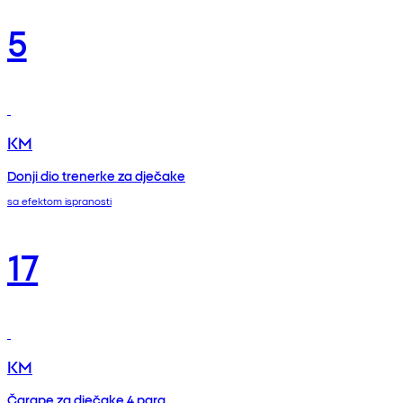
5
KM
Donji dio trenerke za dječake
sa efektom ispranosti
17
KM
Čarape za dječake 4 para