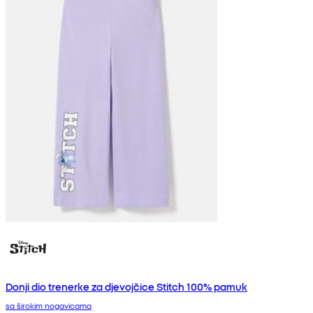
Donji dio trenerke za djevojčice Stitch 100% pamuk
sa širokim nogavicama