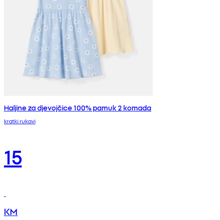
Haljine za djevojčice 100% pamuk 2 komada
kratki rukavi
15
KM