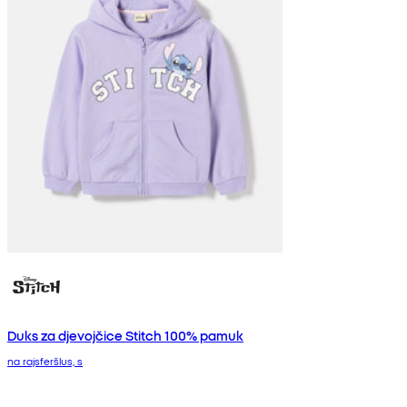
Duks za djevojčice Stitch 100% pamuk
na rajsferšlus, s