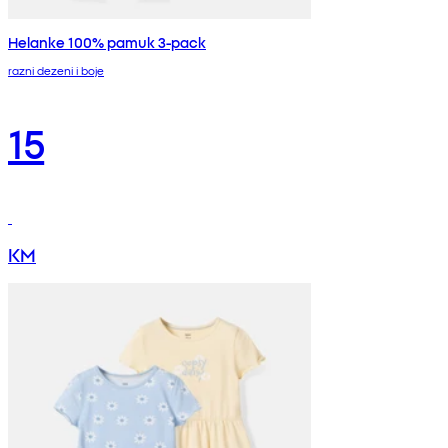
Helanke 100% pamuk 3-pack
razni dezeni i boje
15
KM