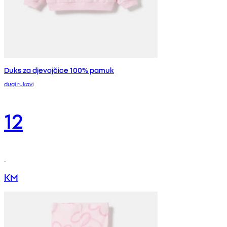
Duks za djevojčice 100% pamuk
dugi rukavi
12
KM