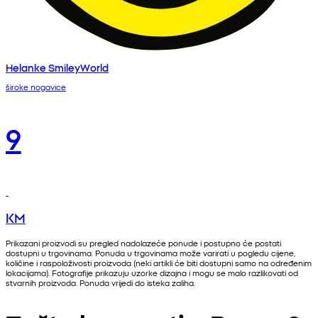
Helanke SmileyWorld
široke nogavice
9
KM
Prikazani proizvodi su pregled nadolazeće ponude i postupno će postati
dostupni u trgovinama. Ponuda u trgovinama može varirati u pogledu cijene,
količine i raspoloživosti proizvoda (neki artikli će biti dostupni samo na određenim
lokacijama). Fotografije prikazuju uzorke dizajna i mogu se malo razlikovati od
stvarnih proizvoda. Ponuda vrijedi do isteka zaliha.