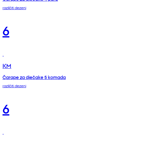
različiti dezeni
6
KM
Čarape za dječake 5 komada
različiti dezeni
6