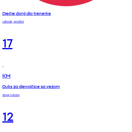
Dječje donji dio trenerke
ušivak, prošivi
17
KM
Duks za djevojčice sa vezom
dugi rukavi
12