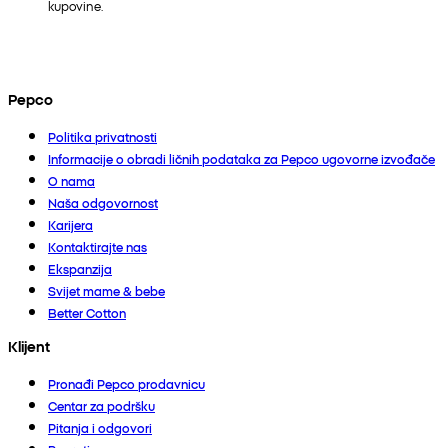
kupovine.
Pepco
Politika privatnosti
Informacije o obradi ličnih podataka za Pepco ugovorne izvođače
O nama
Naša odgovornost
Karijera
Kontaktirajte nas
Ekspanzija
Svijet mame & bebe
Better Cotton
Klijent
Pronađi Pepco prodavnicu
Centar za podršku
Pitanja i odgovori