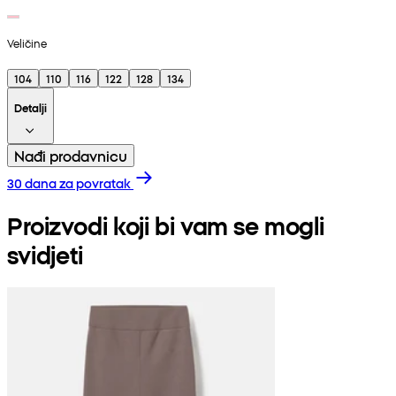
Veličine
104
110
116
122
128
134
Detalji
Nađi prodavnicu
30 dana za povratak
Proizvodi koji bi vam se mogli
svidjeti