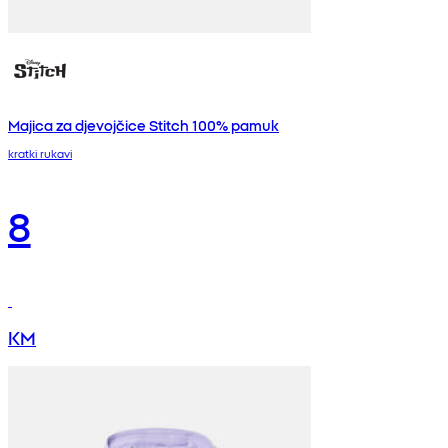
Majica za djevojčice Stitch 100% pamuk
kratki rukavi
8
KM