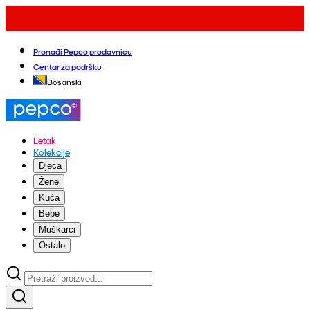
Pronađi Pepco prodavnicu
Centar za podršku
Bosanski
Letak
Kolekcije
Djeca
Žene
Kuća
Bebe
Muškarci
Ostalo