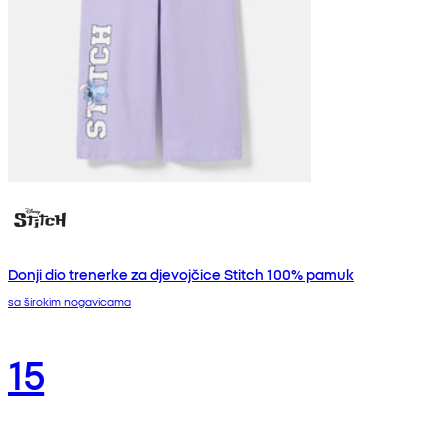
Donji dio trenerke za djevojčice Stitch 100% pamuk
sa širokim nogavicama
15