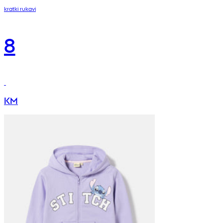
kratki rukavi
8
KM