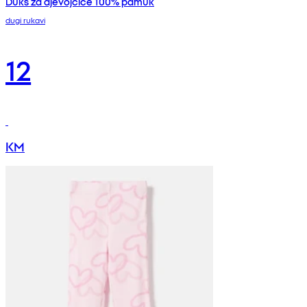
Duks za djevojčice 100% pamuk
dugi rukavi
12
KM