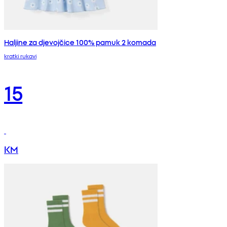
Haljine za djevojčice 100% pamuk 2 komada
kratki rukavi
15
KM