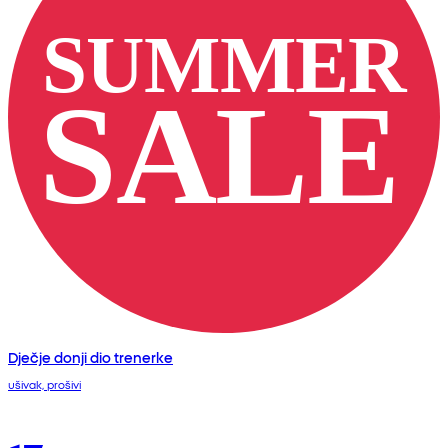
Dječje donji dio trenerke
ušivak, prošivi