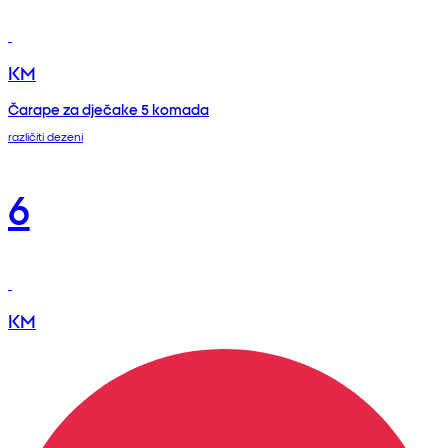
KM
Čarape za dječake 5 komada
različiti dezeni
6
KM