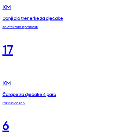
KM
Donji dio trenerke za dječake
sa efektom ispranosti
17
KM
Čarape za dječake 4 para
različiti dezeni
6