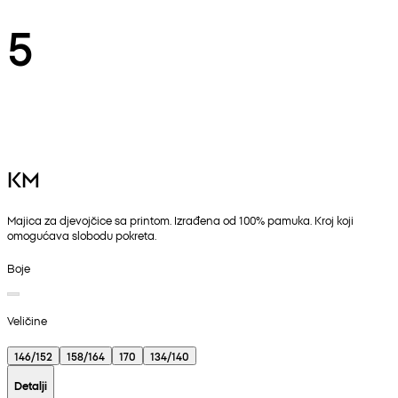
5
KM
Majica za djevojčice sa printom. Izrađena od 100% pamuka. Kroj koji
omogućava slobodu pokreta.
Boje
Veličine
146/152
158/164
170
134/140
Detalji