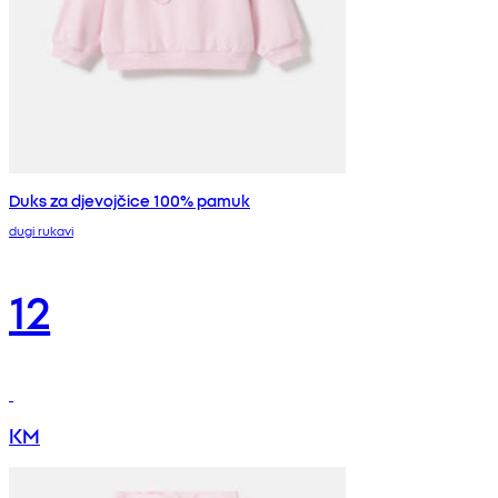
Duks za djevojčice 100% pamuk
dugi rukavi
12
KM