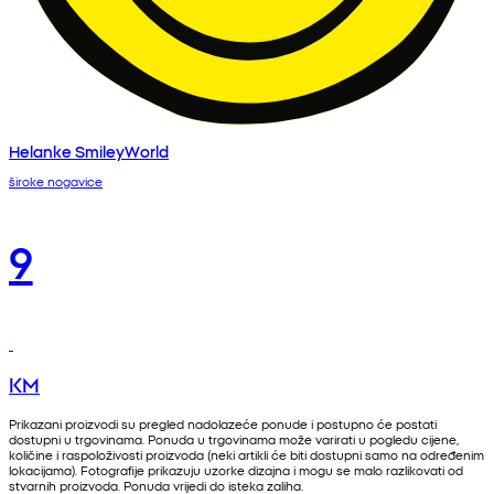
Helanke SmileyWorld
široke nogavice
9
KM
Prikazani proizvodi su pregled nadolazeće ponude i postupno će postati
dostupni u trgovinama. Ponuda u trgovinama može varirati u pogledu cijene,
količine i raspoloživosti proizvoda (neki artikli će biti dostupni samo na određenim
lokacijama). Fotografije prikazuju uzorke dizajna i mogu se malo razlikovati od
stvarnih proizvoda. Ponuda vrijedi do isteka zaliha.