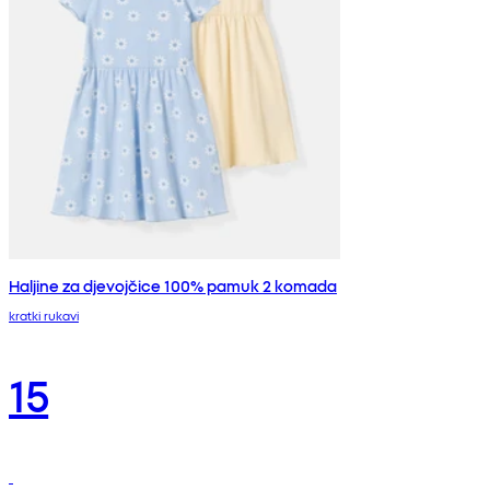
Haljine za djevojčice 100% pamuk 2 komada
kratki rukavi
15