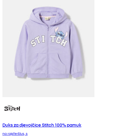
Duks za djevojčice Stitch 100% pamuk
na rajsferšlus, s