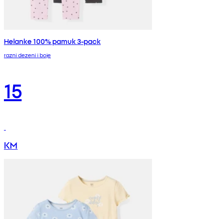
Helanke 100% pamuk 3-pack
razni dezeni i boje
15
KM