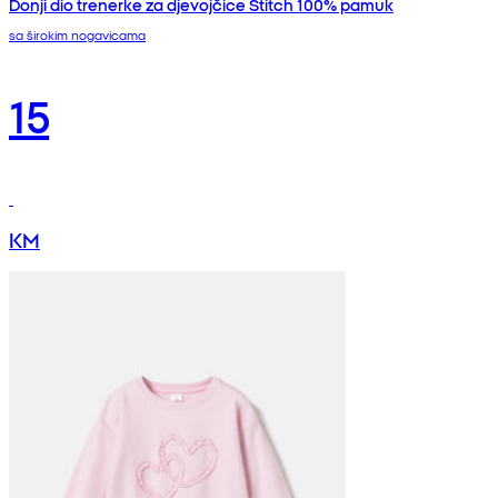
Donji dio trenerke za djevojčice Stitch 100% pamuk
sa širokim nogavicama
15
KM