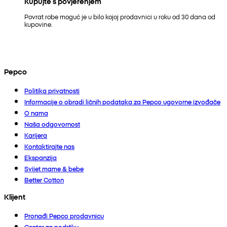
Kupujte s povjerenjem
Povrat robe moguć je u bilo kojoj prodavnici u roku od 30 dana od
kupovine.
Pepco
Politika privatnosti
Informacije o obradi ličnih podataka za Pepco ugovorne izvođače
O nama
Naša odgovornost
Karijera
Kontaktirajte nas
Ekspanzija
Svijet mame & bebe
Better Cotton
Klijent
Pronađi Pepco prodavnicu
Centar za podršku