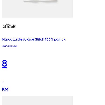
Majica za djevojčice Stitch 100% pamuk
kratki rukavi
8
KM