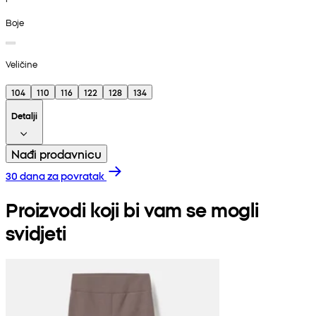
Boje
Veličine
104
110
116
122
128
134
Detalji
Nađi prodavnicu
30 dana za povratak
Proizvodi koji bi vam se mogli
svidjeti