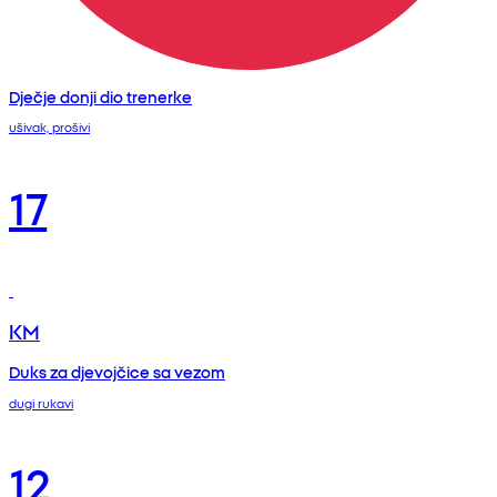
Dječje donji dio trenerke
ušivak, prošivi
17
KM
Duks za djevojčice sa vezom
dugi rukavi
12