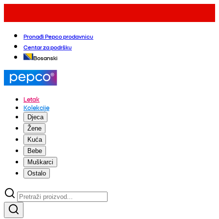
Pronađi Pepco prodavnicu
Centar za podršku
Bosanski
Letak
Kolekcije
Djeca
Žene
Kuća
Bebe
Muškarci
Ostalo