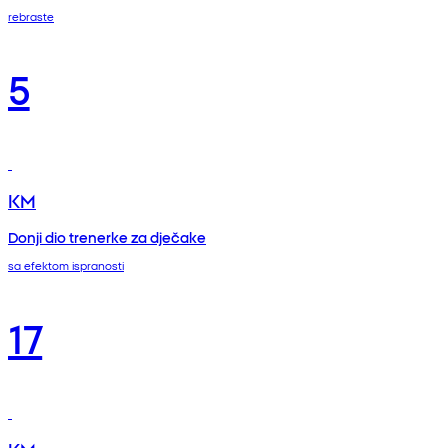
rebraste
5
KM
Donji dio trenerke za dječake
sa efektom ispranosti
17