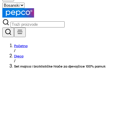
Početna
/
Djeca
/
Set majica i biciklističke hlače za djevojčice 100% pamuk