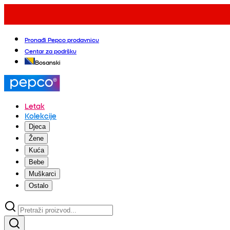
Pronađi Pepco prodavnicu
Centar za podršku
Bosanski
Letak
Kolekcije
Djeca
Žene
Kuća
Bebe
Muškarci
Ostalo