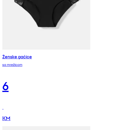
Ženske gaćice
sa mrežicom
6
KM