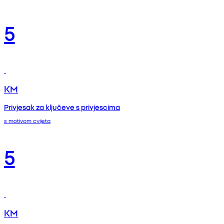
5
KM
Privjesak za ključeve s privjescima
s motivom cvijeta
5
KM