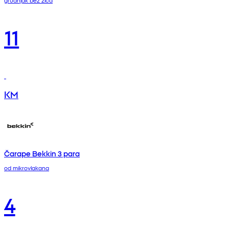
11
KM
Čarape Bekkin 3 para
od mikrovlakana
4