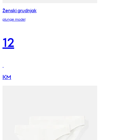
Ženski grudnjak
plunge model
12
KM