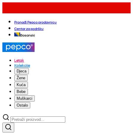
Pronađi Pepco prodavnicu
Centar za podršku
Bosanski
Letak
Kolekcije
Djeca
Žene
Kuća
Bebe
Muškarci
Ostalo