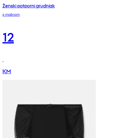
Ženski potporni grudnjak
s mašnom
12
KM