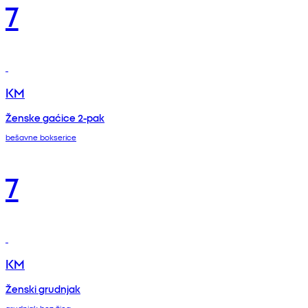
7
KM
Ženske gaćice 2-pak
bešavne bokserice
7
KM
Ženski grudnjak
grudnjak bez žica