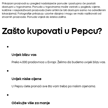
Prikazani proizvodi su pregled nadolazeće ponude i postupno će postati
dostupni u trgovinama. Ponuda u trgovinama može varirati u pogledu cijene,
količine i raspoloživosti proizvoda (neki artikli će biti dostupni samo na određenim
lokacijama). Fotografije prikazuju uzorke dizajna i mogu se malo razlikovati od
stvarnih proizvoda. Ponuda vrijedi do isteka zaliha.
Zašto kupovati u Pepcu?
Uvijek blizu vas
Preko 4.000 prodavnica u Evropi. Želimo da budemo uvijek blizu vas.
Uvijek niske cijene
U Pepcu ćete pronaći sve što vam treba po niskim cijenama.
Očekujte više za manje