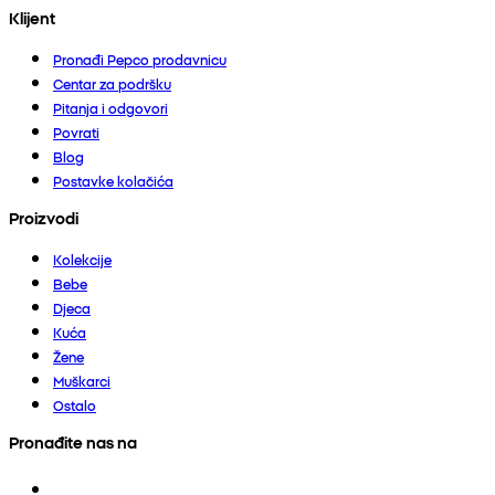
Klijent
Pronađi Pepco prodavnicu
Centar za podršku
Pitanja i odgovori
Povrati
Blog
Postavke kolačića
Proizvodi
Kolekcije
Bebe
Djeca
Kuća
Žene
Muškarci
Ostalo
Pronađite nas na