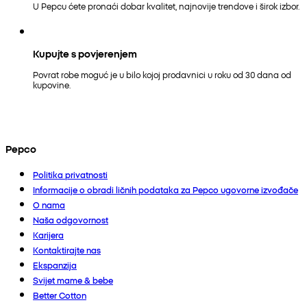
U Pepcu ćete pronaći dobar kvalitet, najnovije trendove i širok izbor.
Kupujte s povjerenjem
Povrat robe moguć je u bilo kojoj prodavnici u roku od 30 dana od
kupovine.
Pepco
Politika privatnosti
Informacije o obradi ličnih podataka za Pepco ugovorne izvođače
O nama
Naša odgovornost
Karijera
Kontaktirajte nas
Ekspanzija
Svijet mame & bebe
Better Cotton