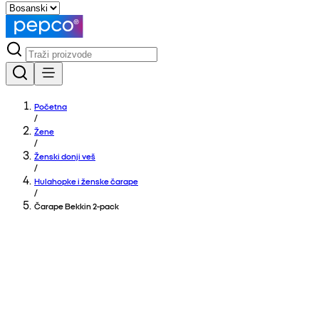
Početna
/
Žene
/
Ženski donji veš
/
Hulahopke i ženske čarape
/
Čarape Bekkin 2-pack