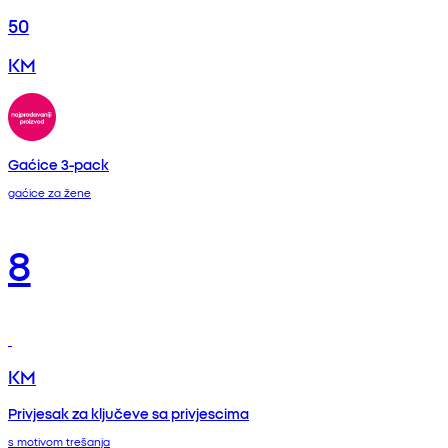
50
KM
Gaćice 3-pack
gaćice za žene
8
KM
Privjesak za ključeve sa privjescima
s motivom trešanja