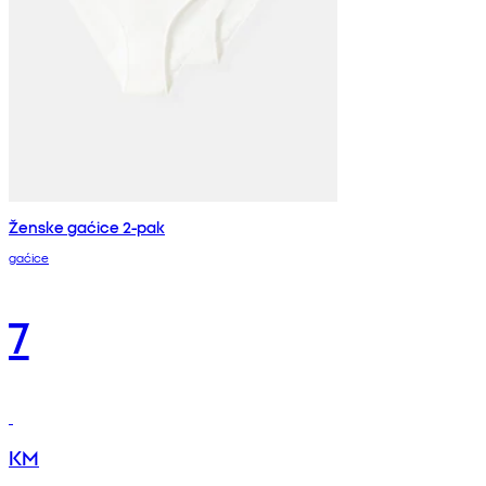
Ženske gaćice 2-pak
gaćice
7
KM