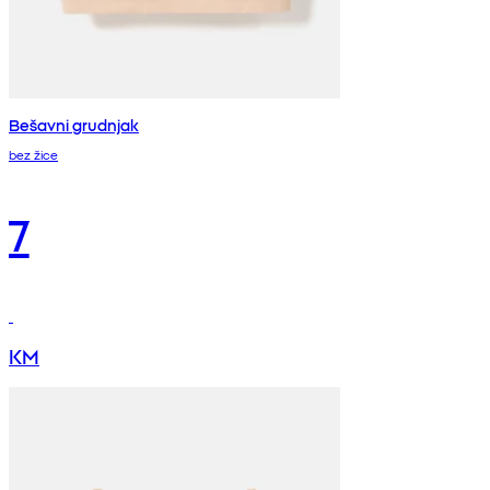
Bešavni grudnjak
bez žice
7
KM