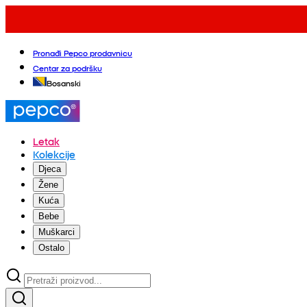
Pronađi Pepco prodavnicu
Centar za podršku
Bosanski
Letak
Kolekcije
Djeca
Žene
Kuća
Bebe
Muškarci
Ostalo