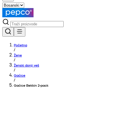
Početna
/
Žene
/
Ženski donji veš
/
Gaćice
/
Gaćice Bekkin 2-pack