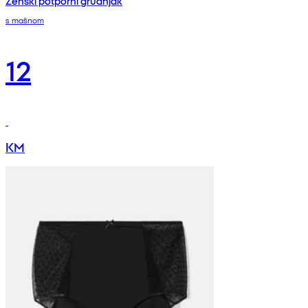
Ženski potporni grudnjak
s mašnom
12
KM