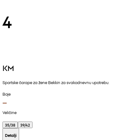
4
KM
Sportske čarape za žene Bekkin za svakodnevnu upotrebu.
Boje
Veličine
35/38
39/42
Detalji