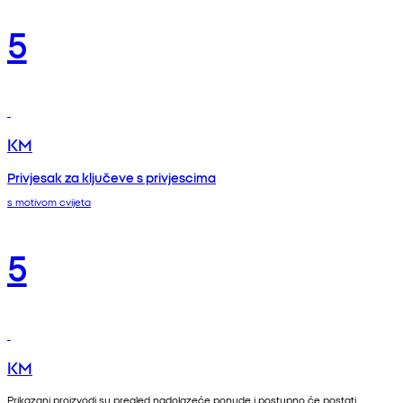
5
KM
Privjesak za ključeve s privjescima
s motivom cvijeta
5
KM
Prikazani proizvodi su pregled nadolazeće ponude i postupno će postati