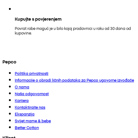
Kupujte s povjerenjem
Povrat robe moguć je u bilo kojoj prodavnici u roku od 30 dana od
kupovine.
Pepco
Politika privatnosti
Informacije o obradi ličnih podataka za Pepco ugovorne izvođače
O nama
Naša odgovornost
Karijera
Kontaktirajte nas
Ekspanzija
Svijet mame & bebe
Better Cotton
Klijent