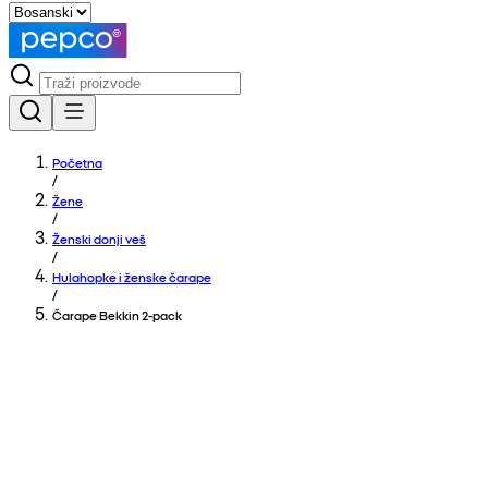
Početna
/
Žene
/
Ženski donji veš
/
Hulahopke i ženske čarape
/
Čarape Bekkin 2-pack