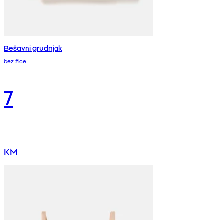
Bešavni grudnjak
bez žice
7
KM