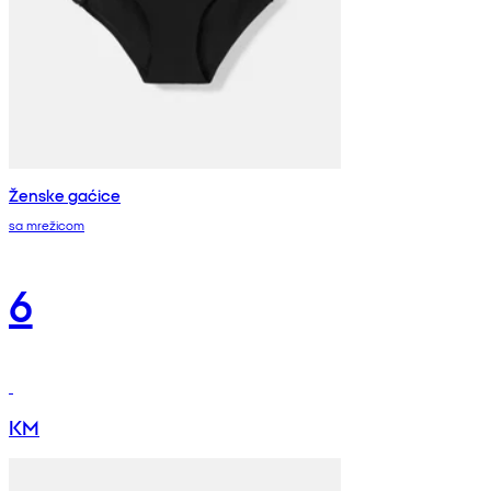
Ženske gaćice
sa mrežicom
6
KM