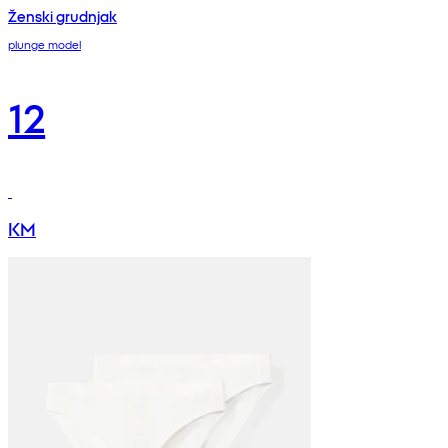
Ženski grudnjak
plunge model
12
KM