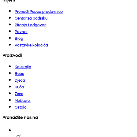
Pronađi Pepco prodavnicu
Centar za podršku
Pitanja i odgovori
Povrati
Blog
Postavke kolačića
Proizvodi
Kolekcije
Bebe
Djeca
Kuća
Žene
Muškarci
Ostalo
Pronađite nas na