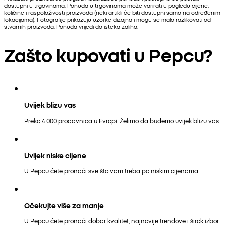
dostupni u trgovinama. Ponuda u trgovinama može varirati u pogledu cijene,
količine i raspoloživosti proizvoda (neki artikli će biti dostupni samo na određenim
lokacijama). Fotografije prikazuju uzorke dizajna i mogu se malo razlikovati od
stvarnih proizvoda. Ponuda vrijedi do isteka zaliha.
Zašto kupovati u Pepcu?
Uvijek blizu vas
Preko 4.000 prodavnica u Evropi. Želimo da budemo uvijek blizu vas.
Uvijek niske cijene
U Pepcu ćete pronaći sve što vam treba po niskim cijenama.
Očekujte više za manje
U Pepcu ćete pronaći dobar kvalitet, najnovije trendove i širok izbor.