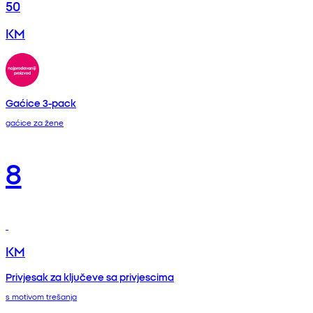
50
KM
Gaćice 3-pack
gaćice za žene
8
KM
Privjesak za ključeve sa privjescima
s motivom trešanja