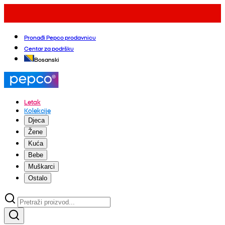
Pronađi Pepco prodavnicu
Centar za podršku
Bosanski
Letak
Kolekcije
Djeca
Žene
Kuća
Bebe
Muškarci
Ostalo