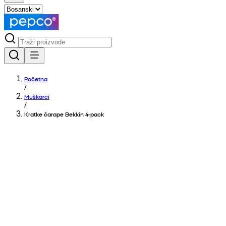
Početna
/
Muškarci
/
Kratke čarape Bekkin 4-pack