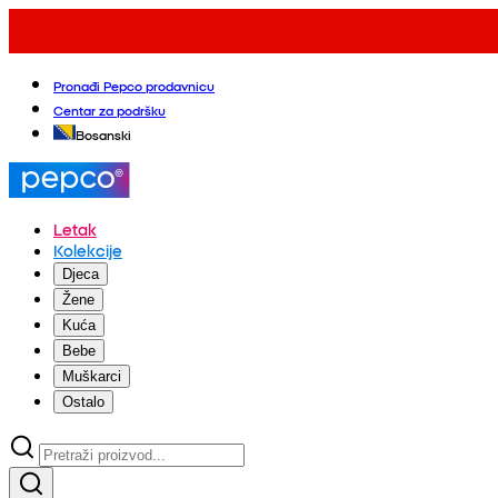
Pronađi Pepco prodavnicu
Centar za podršku
Bosanski
Letak
Kolekcije
Djeca
Žene
Kuća
Bebe
Muškarci
Ostalo