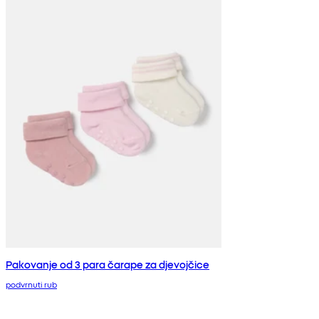
Pakovanje od 3 para čarape za djevojčice
podvrnuti rub