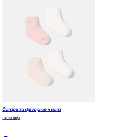
Čarape za djevojčice 4 para
razne boje