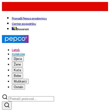
Pronađi Pepco prodavnicu
Centar za podršku
Bosanski
Letak
Kolekcije
Djeca
Žene
Kuća
Bebe
Muškarci
Ostalo