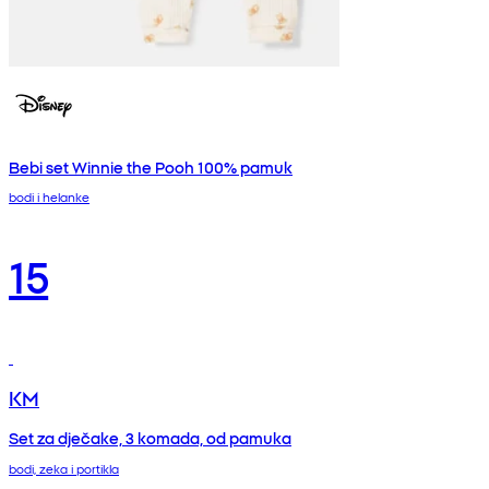
Bebi set Winnie the Pooh 100% pamuk
bodi i helanke
15
KM
Set za dječake, 3 komada, od pamuka
bodi, zeka i portikla