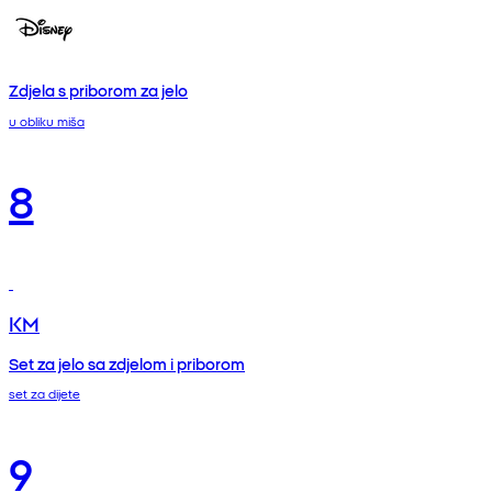
Zdjela s priborom za jelo
u obliku miša
8
KM
Set za jelo sa zdjelom i priborom
set za dijete
9