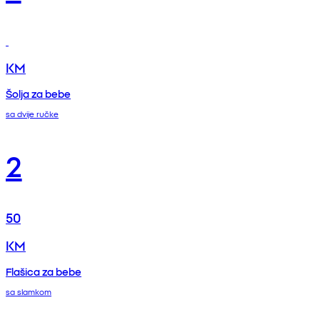
KM
Šolja za bebe
sa dvije ručke
2
50
KM
Flašica za bebe
sa slamkom