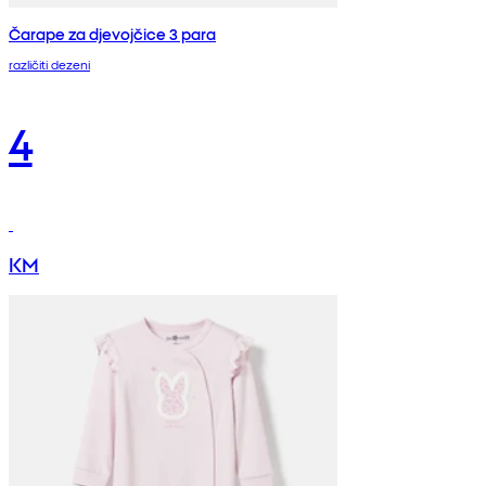
Čarape za djevojčice 3 para
različiti dezeni
4
KM