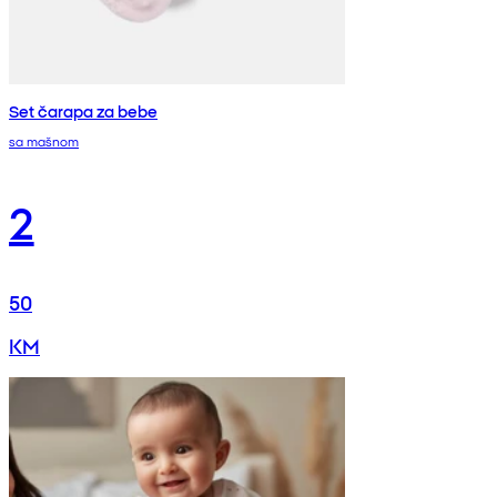
Set čarapa za bebe
sa mašnom
2
50
KM