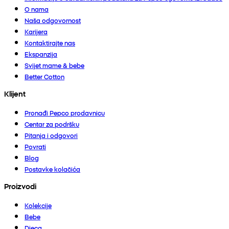
O nama
Naša odgovornost
Karijera
Kontaktirajte nas
Ekspanzija
Svijet mame & bebe
Better Cotton
Klijent
Pronađi Pepco prodavnicu
Centar za podršku
Pitanja i odgovori
Povrati
Blog
Postavke kolačića
Proizvodi
Kolekcije
Bebe
Djeca