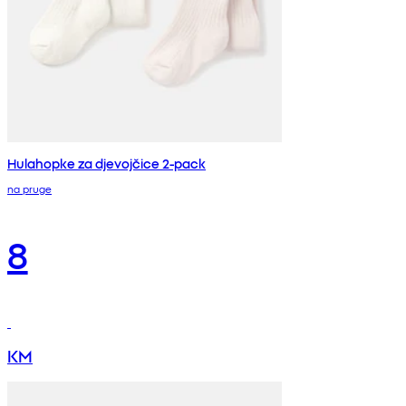
Hulahopke za djevojčice 2-pack
na pruge
8
KM