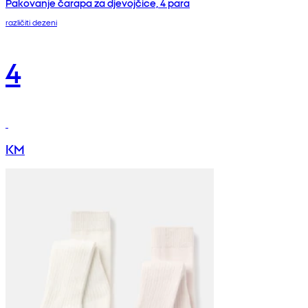
Pakovanje čarapa za djevojčice, 4 para
različiti dezeni
4
KM