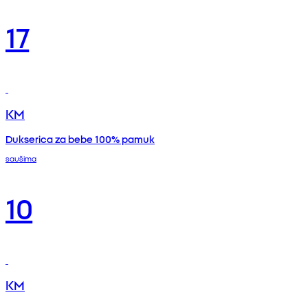
17
KM
Dukserica za bebe 100% pamuk
saušima
10
KM