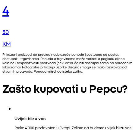
4
50
KM
Prikazani proizvodi su pregled nadolazeće ponude i postupno će postati
dostupni u trgovinama. Ponuda u trgovinama može varirati u pogledu cijene,
količine i raspoloživosti proizvoda (neki artikli će biti dostupni samo na određenim
lokacijama). Fotografije prikazuju uzorke dizajna i mogu se malo razlikovati od
stvarnih proizvoda. Ponuda vrijedi do isteka zaliha.
Zašto kupovati u Pepcu?
Uvijek blizu vas
Preko 4.000 prodavnica u Evropi. Želimo da budemo uvijek blizu vas.