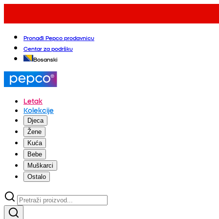
Pronađi Pepco prodavnicu
Centar za podršku
Bosanski
Letak
Kolekcije
Djeca
Žene
Kuća
Bebe
Muškarci
Ostalo