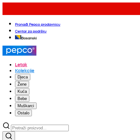
Pronađi Pepco prodavnicu
Centar za podršku
Bosanski
Letak
Kolekcije
Djeca
Žene
Kuća
Bebe
Muškarci
Ostalo