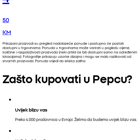
50
KM
Prikazani proizvodi su pregled nadolazeće ponude i postupno će postati
dostupni u trgovinama. Ponuda u trgovinama može varirati u pogledu cijene,
količine i raspoloživosti proizvoda (neki artikli će biti dostupni samo na određenim
lokacijama). Fotografije prikazuju uzorke dizajna i mogu se malo razlikovati od
stvarnih proizvoda. Ponuda vrijedi do isteka zaliha.
Zašto kupovati u Pepcu?
Uvijek blizu vas
Preko 4.000 prodavnica u Evropi. Želimo da budemo uvijek blizu vas.