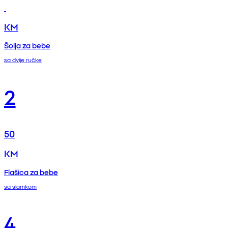
KM
Šolja za bebe
sa dvije ručke
2
50
KM
Flašica za bebe
sa slamkom
4