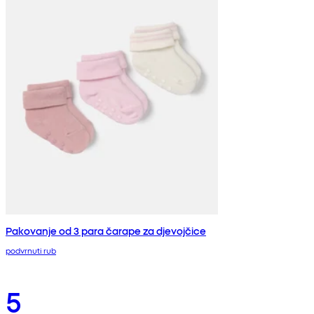
Pakovanje od 3 para čarape za djevojčice
podvrnuti rub
5