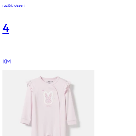
različiti dezeni
4
KM