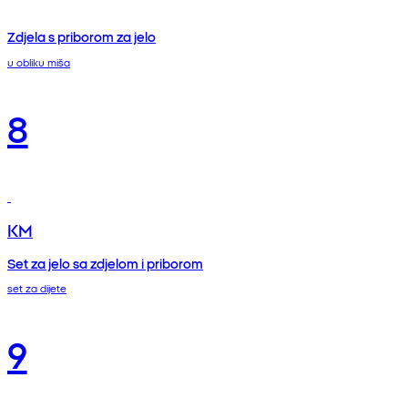
Zdjela s priborom za jelo
u obliku miša
8
KM
Set za jelo sa zdjelom i priborom
set za dijete
9