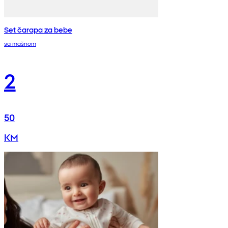
Set čarapa za bebe
sa mašnom
2
50
KM