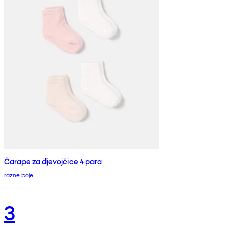
Čarape za djevojčice 4 para
razne boje
3