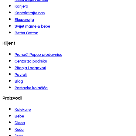
Karijera
Kontaktirajte nas
Ekspanzija
Svijet mame & bebe
Better Cotton
Klijent
Pronađi Pepco prodavnicu
Centar za podršku
Pitanja i odgovori
Povrati
Blog
Postavke kolačića
Proizvodi
Kolekcije
Bebe
Djeca
Kuća
Žene