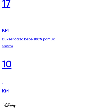
17
KM
Dukserica za bebe 100% pamuk
saušima
10
KM