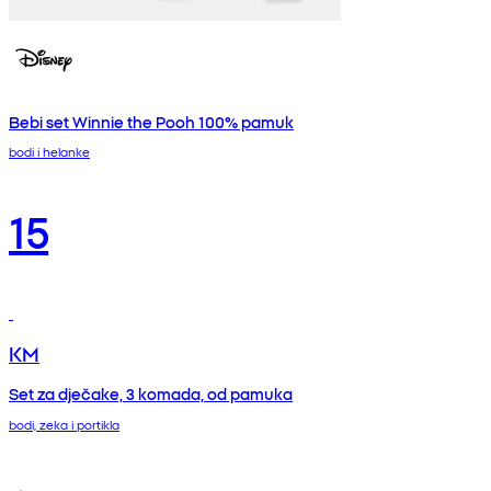
Bebi set Winnie the Pooh 100% pamuk
bodi i helanke
15
KM
Set za dječake, 3 komada, od pamuka
bodi, zeka i portikla