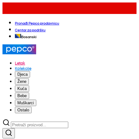
Pronađi Pepco prodavnicu
Centar za podršku
Bosanski
Letak
Kolekcije
Djeca
Žene
Kuća
Bebe
Muškarci
Ostalo