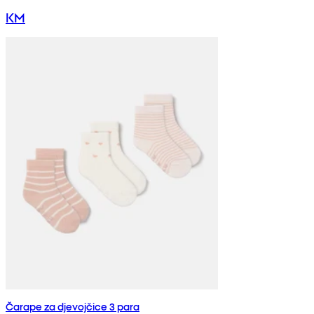
KM
Čarape za djevojčice 3 para