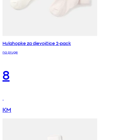
Hulahopke za djevojčice 2-pack
na pruge
8
KM