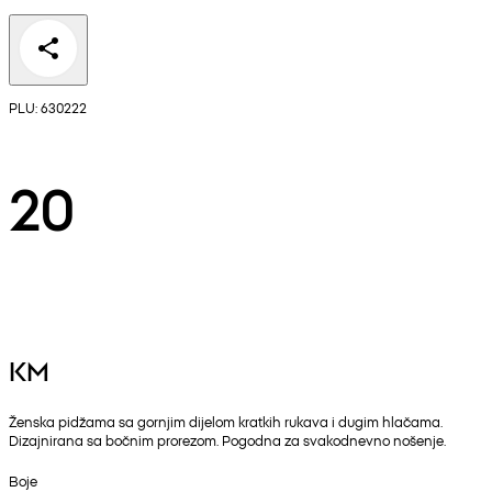
PLU: 630222
20
KM
Ženska pidžama sa gornjim dijelom kratkih rukava i dugim hlačama.
Dizajnirana sa bočnim prorezom. Pogodna za svakodnevno nošenje.
Boje