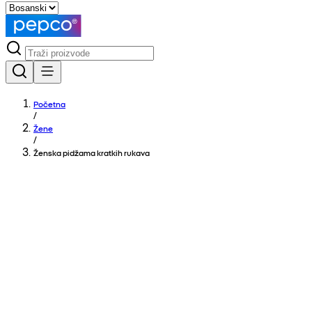
Početna
/
Žene
/
Ženska pidžama kratkih rukava