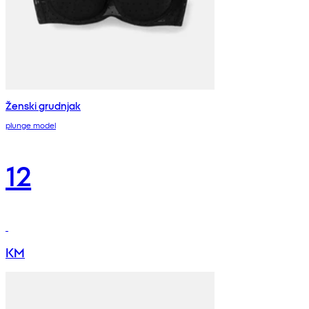
Ženski grudnjak
plunge model
12
KM