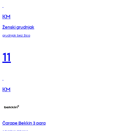
KM
Ženski grudnjak
grudnjak bez žica
11
KM
Čarape Bekkin 3 para
od mikrovlakana