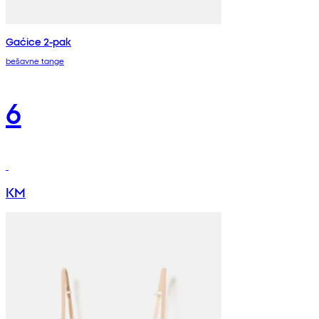
Gaćice 2-pak
bešavne tange
6
KM