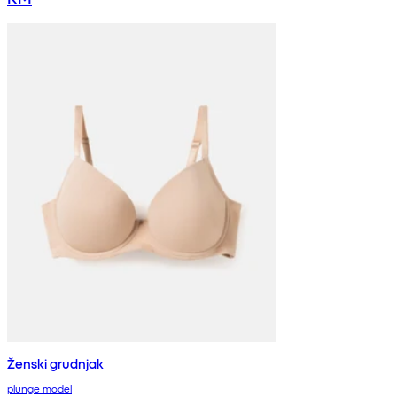
Ženski grudnjak
plunge model