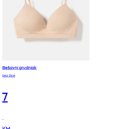
Bešavni grudnjak
bez žice
7
KM