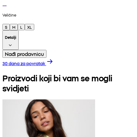
Veličine
S
M
L
XL
Detalji
Nađi prodavnicu
30 dana za povratak
Proizvodi koji bi vam se mogli
svidjeti