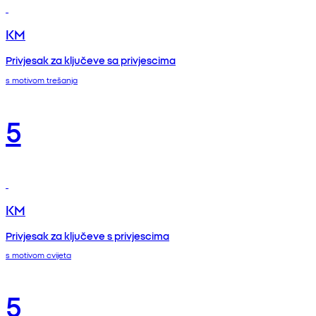
KM
Privjesak za ključeve sa privjescima
s motivom trešanja
5
KM
Privjesak za ključeve s privjescima
s motivom cvijeta
5