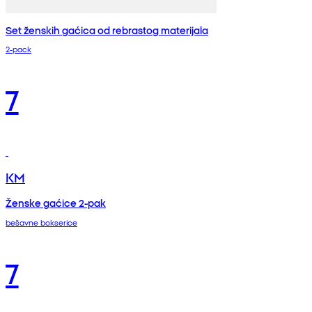
Set ženskih gaćica od rebrastog materijala
2-pack
7
KM
Ženske gaćice 2-pak
bešavne bokserice
7