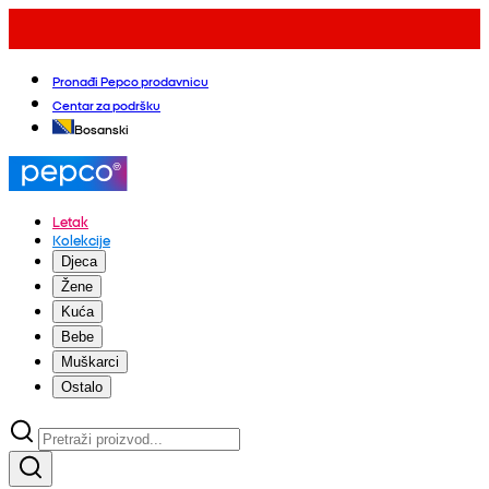
Pronađi Pepco prodavnicu
Centar za podršku
Bosanski
Letak
Kolekcije
Djeca
Žene
Kuća
Bebe
Muškarci
Ostalo