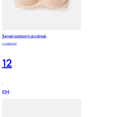
Ženski potporni grudnjak
s mašnom
12
KM