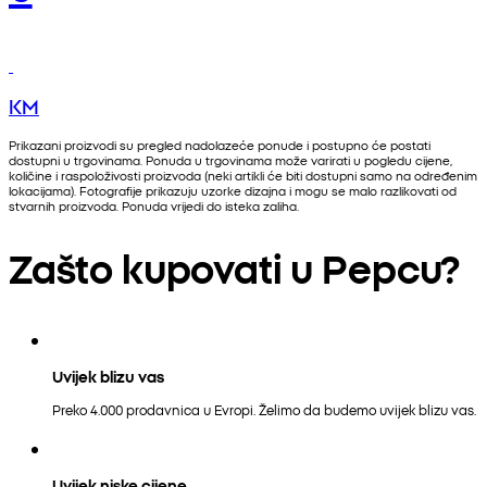
KM
Prikazani proizvodi su pregled nadolazeće ponude i postupno će postati
dostupni u trgovinama. Ponuda u trgovinama može varirati u pogledu cijene,
količine i raspoloživosti proizvoda (neki artikli će biti dostupni samo na određenim
lokacijama). Fotografije prikazuju uzorke dizajna i mogu se malo razlikovati od
stvarnih proizvoda. Ponuda vrijedi do isteka zaliha.
Zašto kupovati u Pepcu?
Uvijek blizu vas
Preko 4.000 prodavnica u Evropi. Želimo da budemo uvijek blizu vas.
Uvijek niske cijene