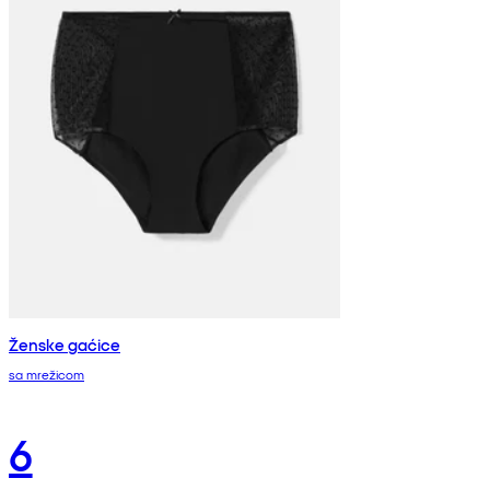
Ženske gaćice
sa mrežicom
6