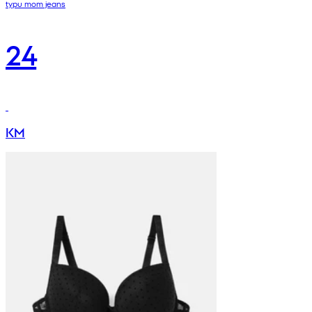
typu mom jeans
24
KM