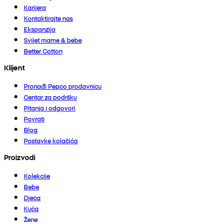
Karijera
Kontaktirajte nas
Ekspanzija
Svijet mame & bebe
Better Cotton
Klijent
Pronađi Pepco prodavnicu
Centar za podršku
Pitanja i odgovori
Povrati
Blog
Postavke kolačića
Proizvodi
Kolekcije
Bebe
Djeca
Kuća
Žene