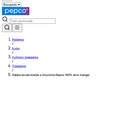
Početna
/
Kuća
/
Kuhinja i trpezarija
/
Trpezarija
/
Zdjela za serviranje s limunima Pepco 100% drvo manga