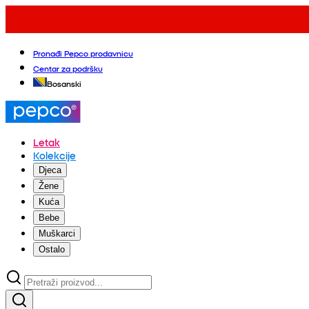
Pronađi Pepco prodavnicu
Centar za podršku
Bosanski
Letak
Kolekcije
Djeca
Žene
Kuća
Bebe
Muškarci
Ostalo