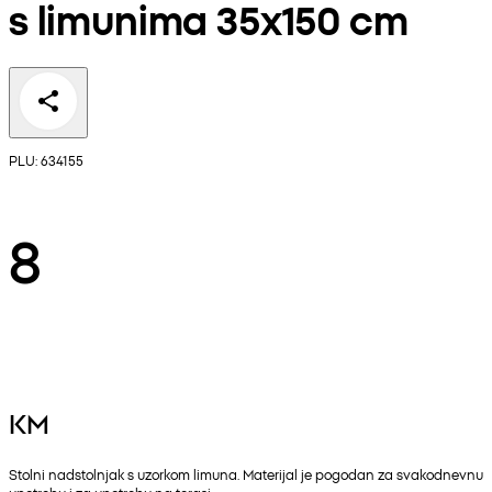
s limunima 35x150 cm
PLU: 634155
8
KM
Stolni nadstolnjak s uzorkom limuna. Materijal je pogodan za svakodnevnu