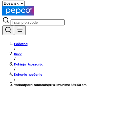
Početna
/
Kuća
/
Kuhinja i trpezarija
/
Kuhanje i pečenje
/
Vodootporni nadstolnjak s limunima 35x150 cm