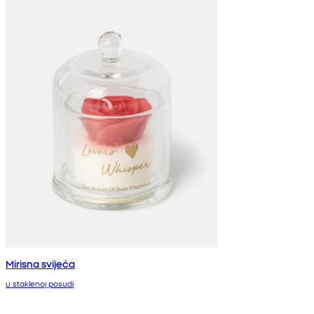
Mirisna svijeća
u staklenoj posudi