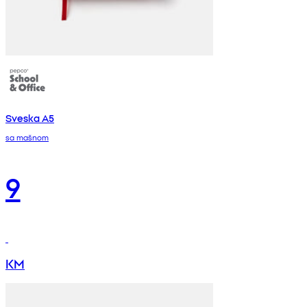
Sveska A5
sa mašnom
9
KM