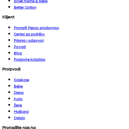
Svijet mame & bebe
Better Cotton
Klijent
Pronađi Pepco prodavnicu
Centar za podršku
Pitanja i odgovori
Povrati
Blog
Postavke kolačića
Proizvodi
Kolekcije
Bebe
Djeca
Kuća
Žene
Muškarci
Ostalo
Pronađite nas na