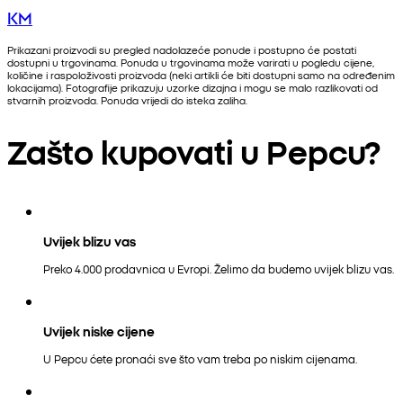
KM
Prikazani proizvodi su pregled nadolazeće ponude i postupno će postati
dostupni u trgovinama. Ponuda u trgovinama može varirati u pogledu cijene,
količine i raspoloživosti proizvoda (neki artikli će biti dostupni samo na određenim
lokacijama). Fotografije prikazuju uzorke dizajna i mogu se malo razlikovati od
stvarnih proizvoda. Ponuda vrijedi do isteka zaliha.
Zašto kupovati u Pepcu?
Uvijek blizu vas
Preko 4.000 prodavnica u Evropi. Želimo da budemo uvijek blizu vas.
Uvijek niske cijene
U Pepcu ćete pronaći sve što vam treba po niskim cijenama.