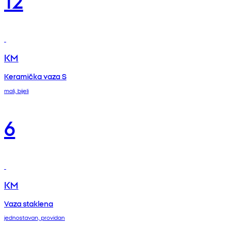
KM
Keramička vaza S
mali, bijeli
6
KM
Vaza staklena
jednostavan, providan