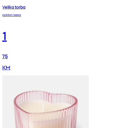
Velika torba
poklon kesa
1
75
KM