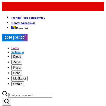
Pronađi Pepco prodavnicu
Centar za podršku
Bosanski
Letak
Kolekcije
Djeca
Žene
Kuća
Bebe
Muškarci
Ostalo