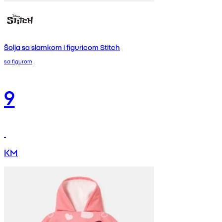
Šolja sa slamkom i figuricom Stitch
sa figurom
9
KM