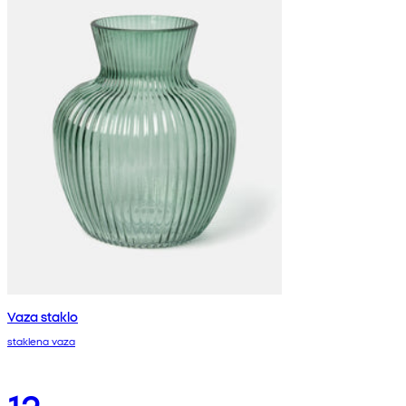
Vaza staklo
staklena vaza
12