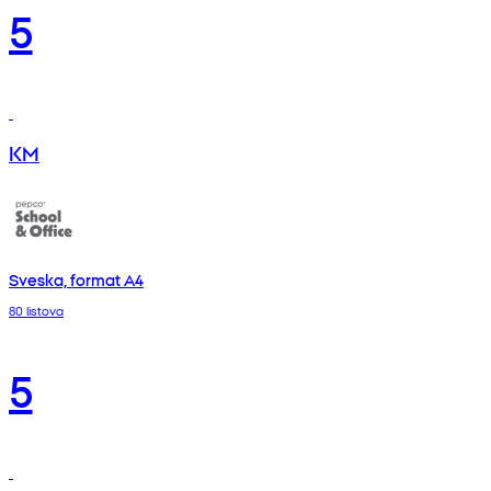
5
KM
Sveska, format A4
80 listova
5