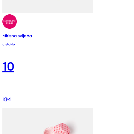
Mirisna svijeća
u staklu
10
KM