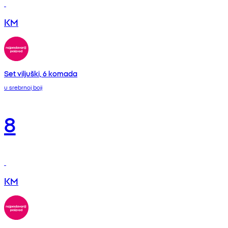
KM
Set viljuški, 6 komada
u srebrnoj boji
8
KM