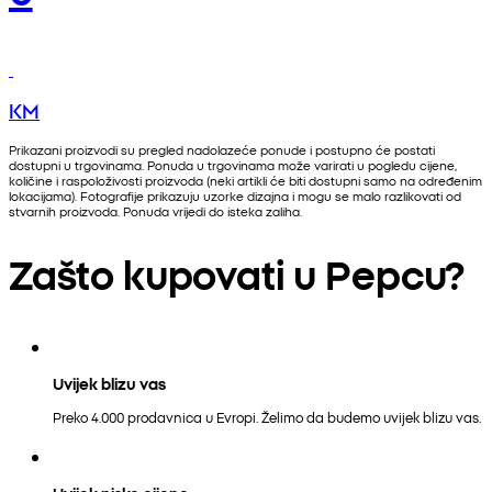
KM
Prikazani proizvodi su pregled nadolazeće ponude i postupno će postati
dostupni u trgovinama. Ponuda u trgovinama može varirati u pogledu cijene,
količine i raspoloživosti proizvoda (neki artikli će biti dostupni samo na određenim
lokacijama). Fotografije prikazuju uzorke dizajna i mogu se malo razlikovati od
stvarnih proizvoda. Ponuda vrijedi do isteka zaliha.
Zašto kupovati u Pepcu?
Uvijek blizu vas
Preko 4.000 prodavnica u Evropi. Želimo da budemo uvijek blizu vas.