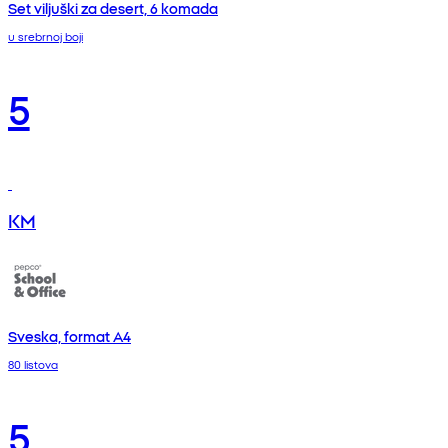
Set viljuški za desert, 6 komada
u srebrnoj boji
5
KM
Sveska, format A4
80 listova
5