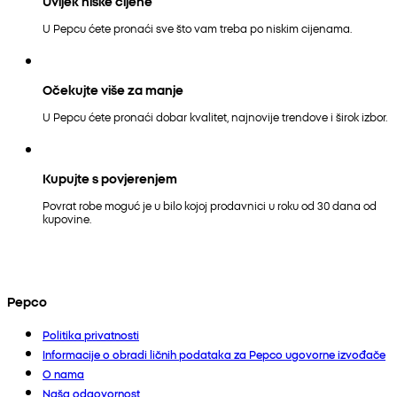
Uvijek niske cijene
U Pepcu ćete pronaći sve što vam treba po niskim cijenama.
Očekujte više za manje
U Pepcu ćete pronaći dobar kvalitet, najnovije trendove i širok izbor.
Kupujte s povjerenjem
Povrat robe moguć je u bilo kojoj prodavnici u roku od 30 dana od
kupovine.
Pepco
Politika privatnosti
Informacije o obradi ličnih podataka za Pepco ugovorne izvođače
O nama
Naša odgovornost