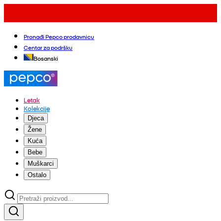
Pronađi Pepco prodavnicu
Centar za podršku
Bosanski
Letak
Kolekcije
Djeca
Žene
Kuća
Bebe
Muškarci
Ostalo