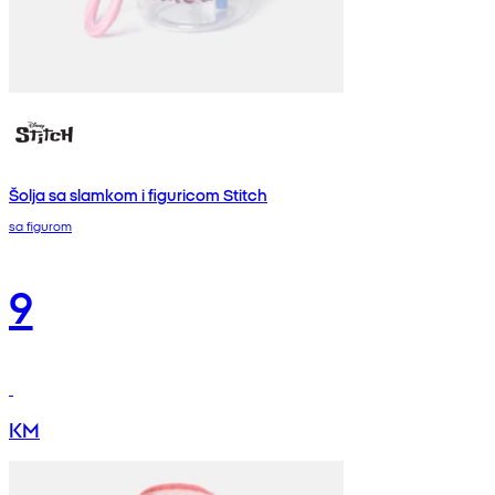
Šolja sa slamkom i figuricom Stitch
sa figurom
9
KM