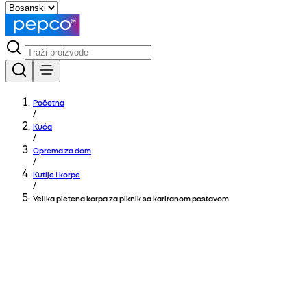
Početna
/
Kuća
/
Oprema za dom
/
Kutije i korpe
/
Velika pletena korpa za piknik sa kariranom postavom