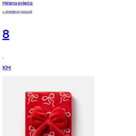
Mirisna svijeća
u staklenoj posudi
8
KM