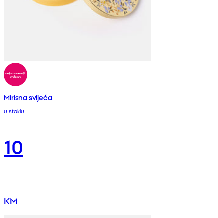
Mirisna svijeća
u staklu
10
KM