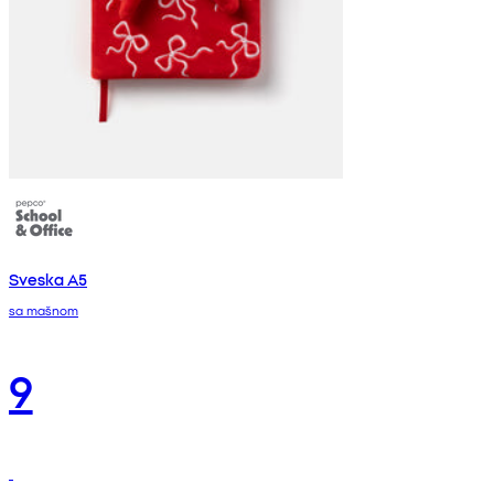
Sveska A5
sa mašnom
9