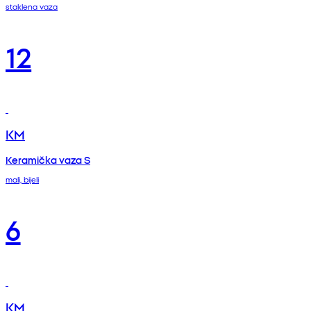
staklena vaza
12
KM
Keramička vaza S
mali, bijeli
6
KM