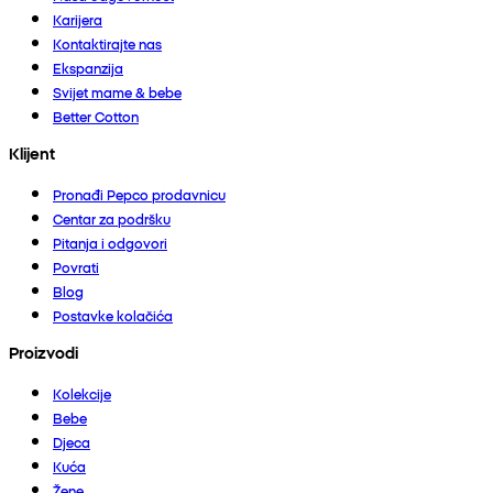
Karijera
Kontaktirajte nas
Ekspanzija
Svijet mame & bebe
Better Cotton
Klijent
Pronađi Pepco prodavnicu
Centar za podršku
Pitanja i odgovori
Povrati
Blog
Postavke kolačića
Proizvodi
Kolekcije
Bebe
Djeca
Kuća
Žene