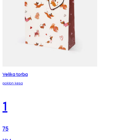
Velika torba
poklon kesa
1
75