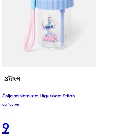
Šolja sa slamkom i figuricom Stitch
sa figurom
9