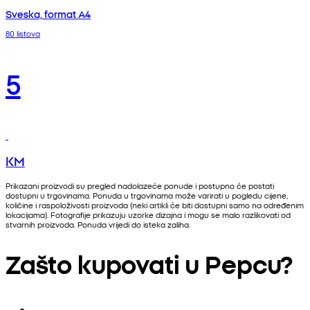
Sveska, format A4
80 listova
5
KM
Prikazani proizvodi su pregled nadolazeće ponude i postupno će postati
dostupni u trgovinama. Ponuda u trgovinama može varirati u pogledu cijene,
količine i raspoloživosti proizvoda (neki artikli će biti dostupni samo na određenim
lokacijama). Fotografije prikazuju uzorke dizajna i mogu se malo razlikovati od
stvarnih proizvoda. Ponuda vrijedi do isteka zaliha.
Zašto kupovati u Pepcu?