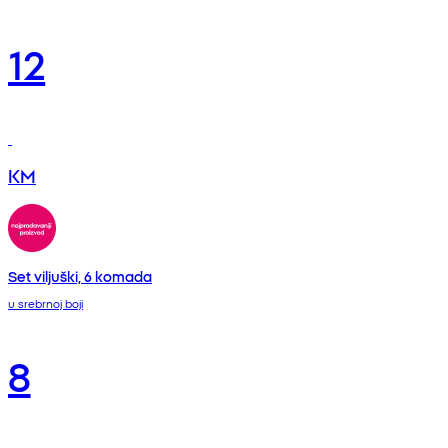
12
KM
Set viljuški, 6 komada
u srebrnoj boji
8