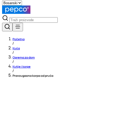
Početna
/
Kuća
/
Oprema za dom
/
Kutije i korpe
/
Pravougaona korpa od pruća