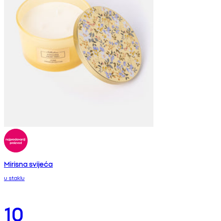
Mirisna svijeća
u staklu
10