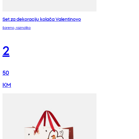
Set za dekoraciju kolača Valentinovo
šareno, raznoliko
2
50
KM