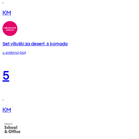
KM
Set viljuški za desert, 6 komada
u srebrnoj boji
5
KM