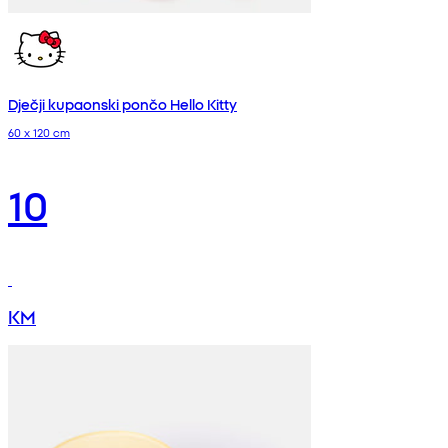
Dječji kupaonski pončo Hello Kitty
60 x 120 cm
10
KM