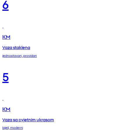
6
KM
Vaza staklena
jednostavan, providan
5
KM
Vaza sa cvjetnim ukrasom
bijeli, moderni