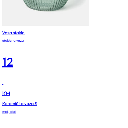
Vaza staklo
staklena vaza
12
KM
Keramička vaza S
mali, bijeli