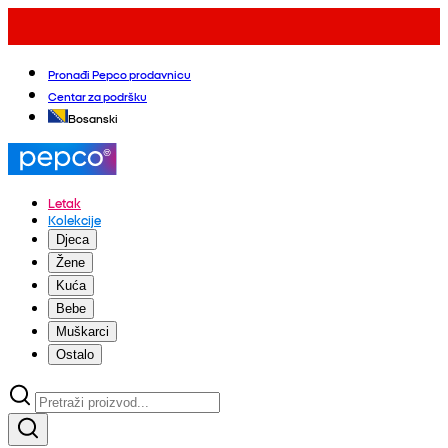
Pronađi Pepco prodavnicu
Centar za podršku
Bosanski
Letak
Kolekcije
Djeca
Žene
Kuća
Bebe
Muškarci
Ostalo