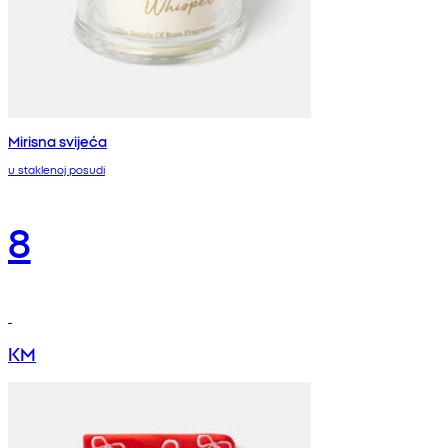
Mirisna svijeća
u staklenoj posudi
8
KM