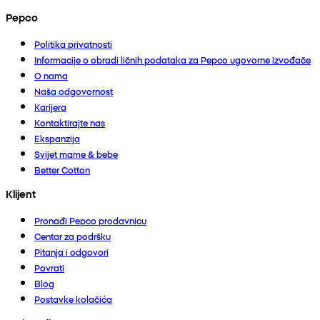
Pepco
Politika privatnosti
Informacije o obradi ličnih podataka za Pepco ugovorne izvođače
O nama
Naša odgovornost
Karijera
Kontaktirajte nas
Ekspanzija
Svijet mame & bebe
Better Cotton
Klijent
Pronađi Pepco prodavnicu
Centar za podršku
Pitanja i odgovori
Povrati
Blog
Postavke kolačića