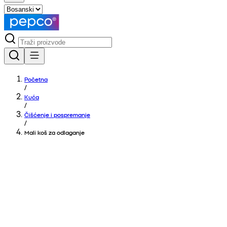
Početna
/
Kuća
/
Čišćenje i pospremanje
/
Mali koš za odlaganje