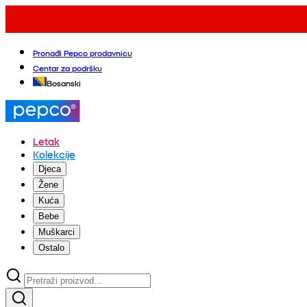
Pronađi Pepco prodavnicu
Centar za podršku
Bosanski
Letak
Kolekcije
Djeca
Žene
Kuća
Bebe
Muškarci
Ostalo