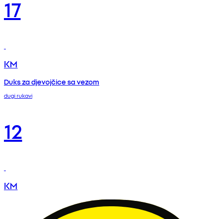
17
KM
Duks za djevojčice sa vezom
dugi rukavi
12
KM