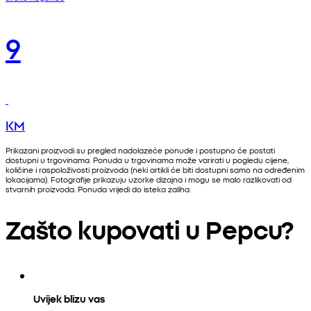
9
KM
Prikazani proizvodi su pregled nadolazeće ponude i postupno će postati
dostupni u trgovinama. Ponuda u trgovinama može varirati u pogledu cijene,
količine i raspoloživosti proizvoda (neki artikli će biti dostupni samo na određenim
lokacijama). Fotografije prikazuju uzorke dizajna i mogu se malo razlikovati od
stvarnih proizvoda. Ponuda vrijedi do isteka zaliha.
Zašto kupovati u Pepcu?
Uvijek blizu vas