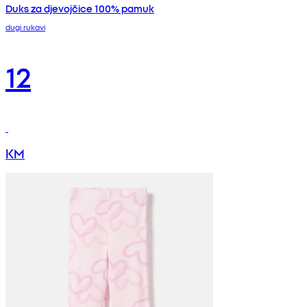
Duks za djevojčice 100% pamuk
dugi rukavi
12
KM