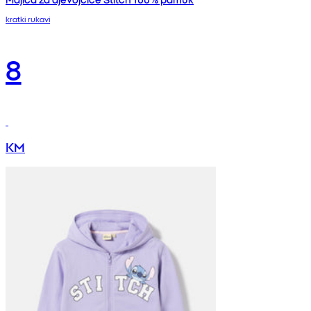
kratki rukavi
8
KM