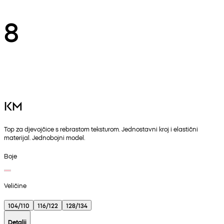
8
KM
Top za djevojčice s rebrastom teksturom. Jednostavni kroj i elastični
materijal. Jednobojni model.
Boje
Veličine
104/110
116/122
128/134
Detalji