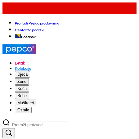
Pronađi Pepco prodavnicu
Centar za podršku
Bosanski
Letak
Kolekcije
Djeca
Žene
Kuća
Bebe
Muškarci
Ostalo