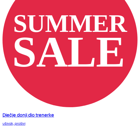
Dječje donji dio trenerke
ušivak, prošivi