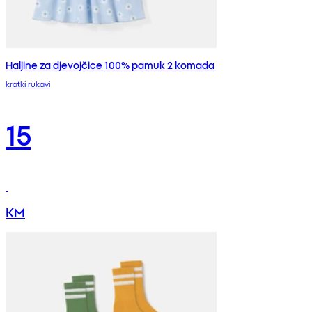
Haljine za djevojčice 100% pamuk 2 komada
kratki rukavi
15
KM