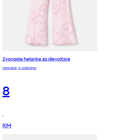
Zvonaste helanke za djevojčice
rebraste, s volanima
8
KM