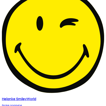
Helanke SmileyWorld
široke nogavice