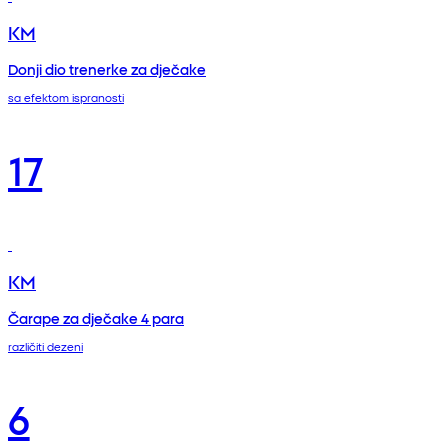
KM
Donji dio trenerke za dječake
sa efektom ispranosti
17
KM
Čarape za dječake 4 para
različiti dezeni
6