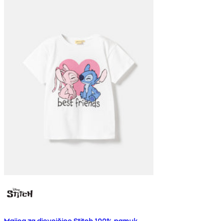
Majica za djevojčice Stitch 100% pamuk