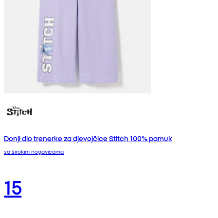
Donji dio trenerke za djevojčice Stitch 100% pamuk
sa širokim nogavicama
15