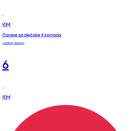
KM
Čarape za dječake 5 komada
različiti dezeni
6
KM