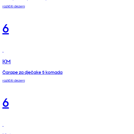
različiti dezeni
6
KM
Čarape za dječake 5 komada
različiti dezeni
6