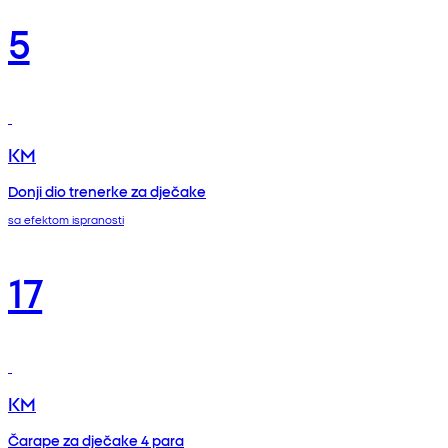
5
KM
Donji dio trenerke za dječake
sa efektom ispranosti
17
KM
Čarape za dječake 4 para