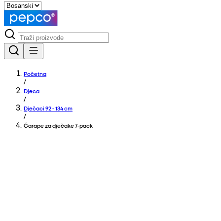
Početna
/
Djeca
/
Dječaci 92 - 134 cm
/
Čarape za dječake 7-pack