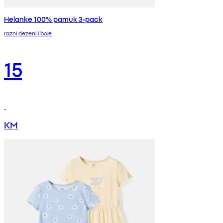
Helanke 100% pamuk 3-pack
razni dezeni i boje
15
KM