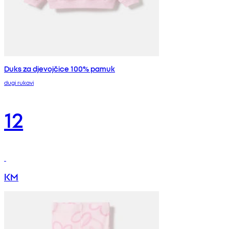
Duks za djevojčice 100% pamuk
dugi rukavi
12
KM