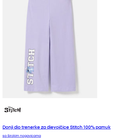
Donji dio trenerke za djevojčice Stitch 100% pamuk
sa širokim nogavicama