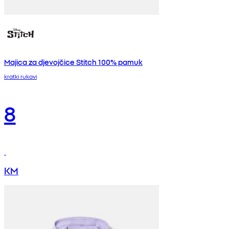
Majica za djevojčice Stitch 100% pamuk
kratki rukavi
8
KM