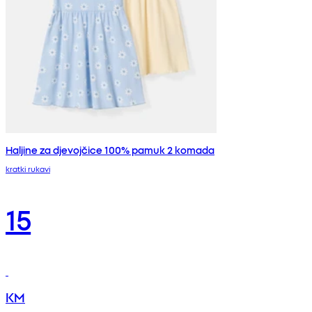
Haljine za djevojčice 100% pamuk 2 komada
kratki rukavi
15
KM