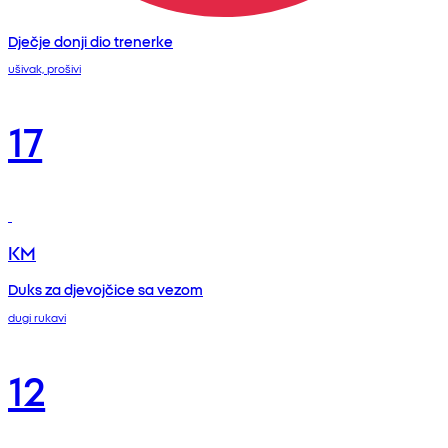
Dječje donji dio trenerke
ušivak, prošivi
17
KM
Duks za djevojčice sa vezom
dugi rukavi
12