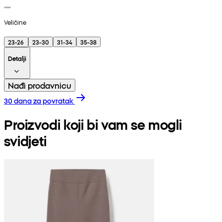
Veličine
23-26
23-30
31-34
35-38
Detalji
Nađi prodavnicu
30 dana za povratak
Proizvodi koji bi vam se mogli
svidjeti