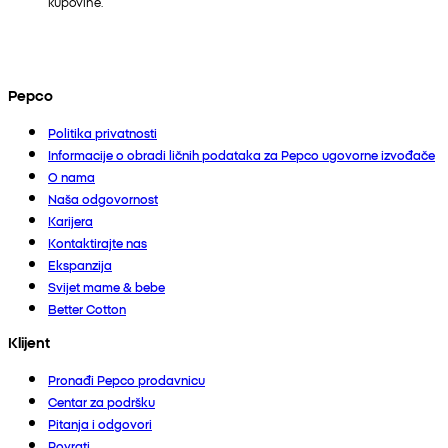
kupovine.
Pepco
Politika privatnosti
Informacije o obradi ličnih podataka za Pepco ugovorne izvođače
O nama
Naša odgovornost
Karijera
Kontaktirajte nas
Ekspanzija
Svijet mame & bebe
Better Cotton
Klijent
Pronađi Pepco prodavnicu
Centar za podršku
Pitanja i odgovori
Povrati