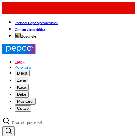
Pronađi Pepco prodavnicu
Centar za podršku
Bosanski
Letak
Kolekcije
Djeca
Žene
Kuća
Bebe
Muškarci
Ostalo