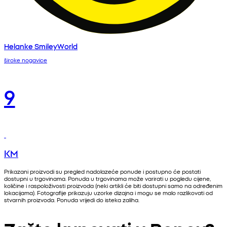
Helanke SmileyWorld
široke nogavice
9
KM
Prikazani proizvodi su pregled nadolazeće ponude i postupno će postati
dostupni u trgovinama. Ponuda u trgovinama može varirati u pogledu cijene,
količine i raspoloživosti proizvoda (neki artikli će biti dostupni samo na određenim
lokacijama). Fotografije prikazuju uzorke dizajna i mogu se malo razlikovati od
stvarnih proizvoda. Ponuda vrijedi do isteka zaliha.