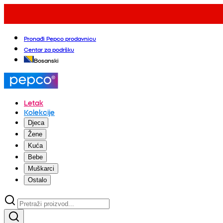
Pronađi Pepco prodavnicu
Centar za podršku
Bosanski
Letak
Kolekcije
Djeca
Žene
Kuća
Bebe
Muškarci
Ostalo