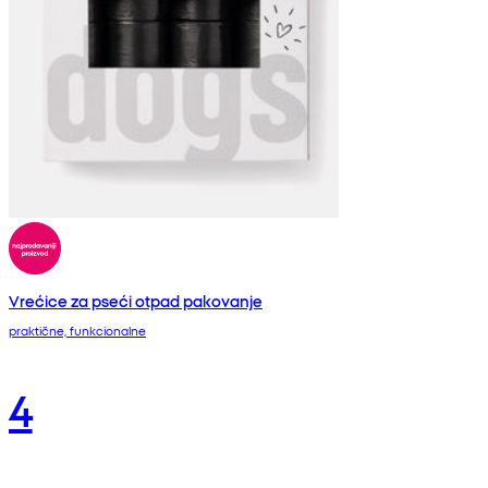
Vrećice za pseći otpad pakovanje
praktične, funkcionalne
4