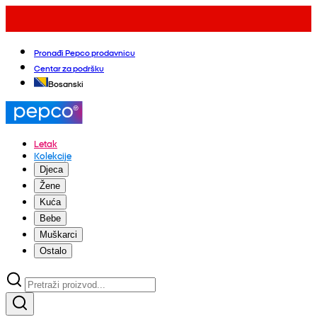
Pronađi Pepco prodavnicu
Centar za podršku
Bosanski
Letak
Kolekcije
Djeca
Žene
Kuća
Bebe
Muškarci
Ostalo