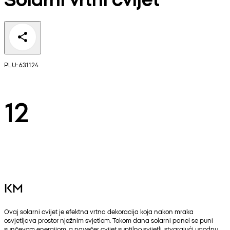
PLU: 631124
12
KM
Ovaj solarni cvijet je efektna vrtna dekoracija koja nakon mraka
osvjetljava prostor nježnim svjetlom. Tokom dana solarni panel se puni
sunčevom energijom, a navečer cvijet suptilno svijetli, stvarajući ugodnu,