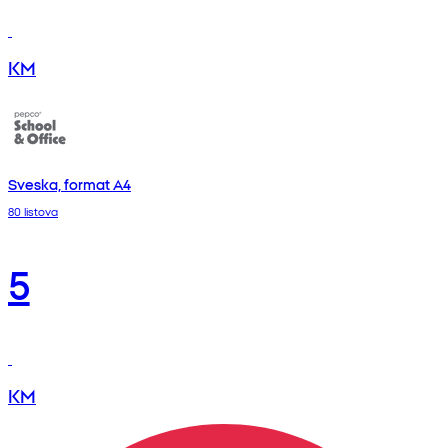
KM
Sveska, format A4
80 listova
5
KM