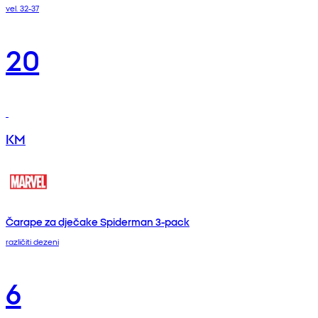
vel. 32-37
20
KM
Čarape za dječake Spiderman 3-pack
različiti dezeni
6