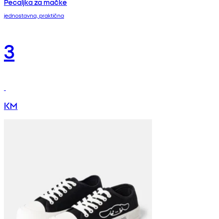
Pecaljka za mačke
jednostavna, praktična
3
KM