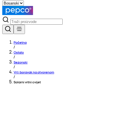
Početna
/
Ostalo
/
Sezonski
/
Vrt i boravak na otvorenom
/
Solarni vrtni cvijet