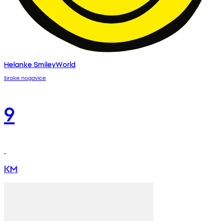
Helanke SmileyWorld
široke nogavice
9
KM