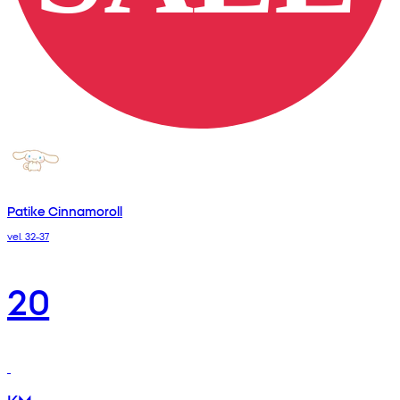
Patike Cinnamoroll
vel. 32-37
20
KM