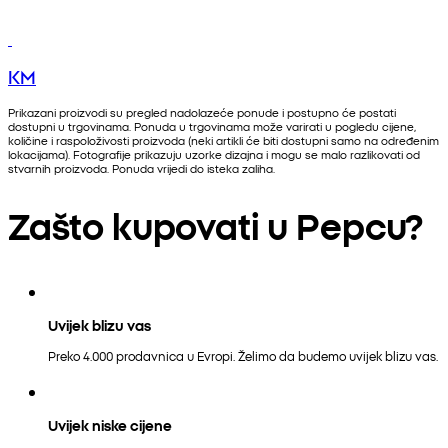
KM
Prikazani proizvodi su pregled nadolazeće ponude i postupno će postati
dostupni u trgovinama. Ponuda u trgovinama može varirati u pogledu cijene,
količine i raspoloživosti proizvoda (neki artikli će biti dostupni samo na određenim
lokacijama). Fotografije prikazuju uzorke dizajna i mogu se malo razlikovati od
stvarnih proizvoda. Ponuda vrijedi do isteka zaliha.
Zašto kupovati u Pepcu?
Uvijek blizu vas
Preko 4.000 prodavnica u Evropi. Želimo da budemo uvijek blizu vas.
Uvijek niske cijene