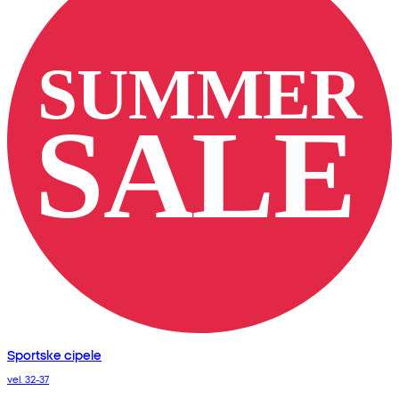
Sportske cipele
vel. 32-37