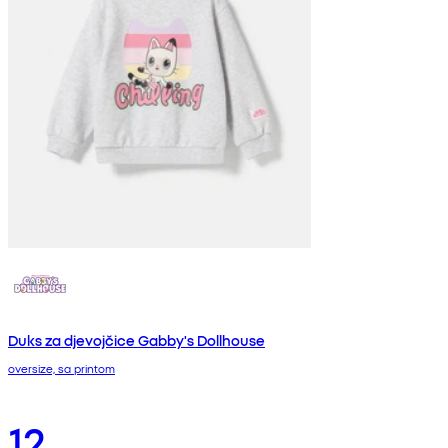
Duks za djevojčice Gabby's Dollhouse
oversize, sa printom
12