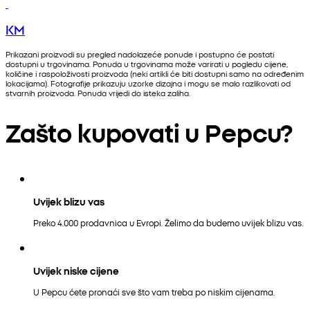
KM
Prikazani proizvodi su pregled nadolazeće ponude i postupno će postati
dostupni u trgovinama. Ponuda u trgovinama može varirati u pogledu cijene,
količine i raspoloživosti proizvoda (neki artikli će biti dostupni samo na određenim
lokacijama). Fotografije prikazuju uzorke dizajna i mogu se malo razlikovati od
stvarnih proizvoda. Ponuda vrijedi do isteka zaliha.
Zašto kupovati u Pepcu?
Uvijek blizu vas
Preko 4.000 prodavnica u Evropi. Želimo da budemo uvijek blizu vas.
Uvijek niske cijene
U Pepcu ćete pronaći sve što vam treba po niskim cijenama.