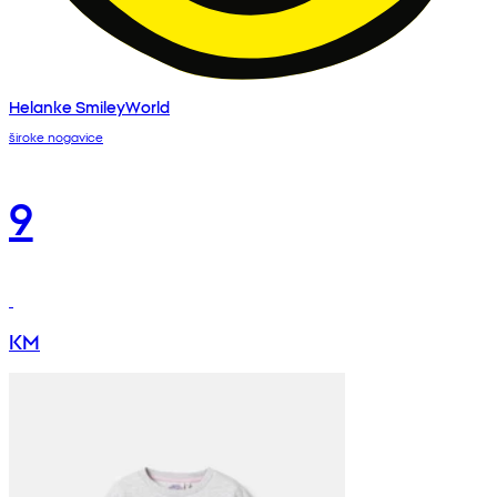
Helanke SmileyWorld
široke nogavice
9
KM