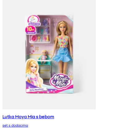
Lutka Moya Mia s bebom
set s dodacima