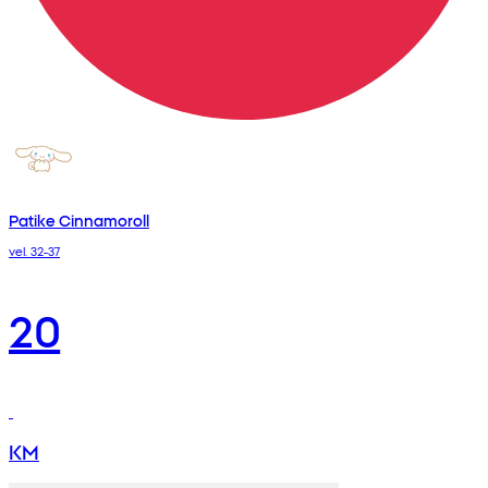
Patike Cinnamoroll
vel. 32-37
20
KM