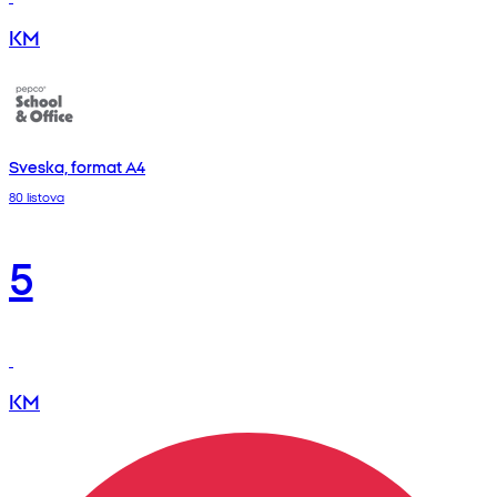
KM
Sveska, format A4
80 listova
5
KM