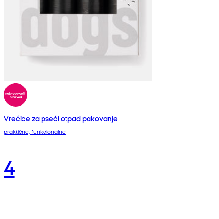
Vrećice za pseći otpad pakovanje
praktične, funkcionalne
4