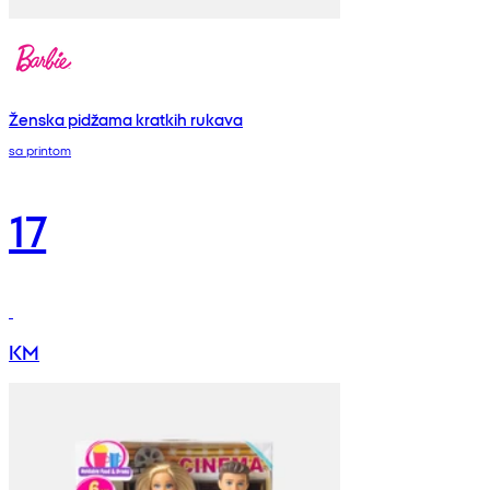
Ženska pidžama kratkih rukava
sa printom
17
KM