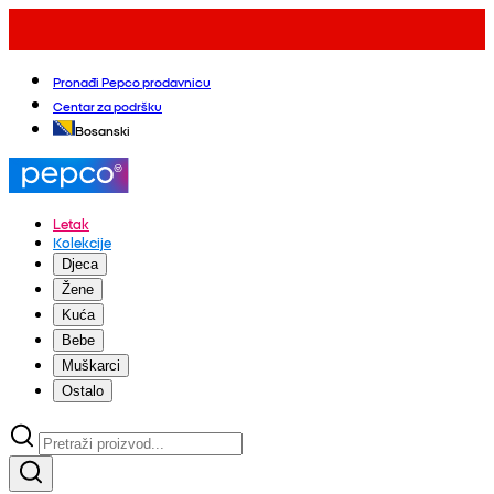
Pronađi Pepco prodavnicu
Centar za podršku
Bosanski
Letak
Kolekcije
Djeca
Žene
Kuća
Bebe
Muškarci
Ostalo