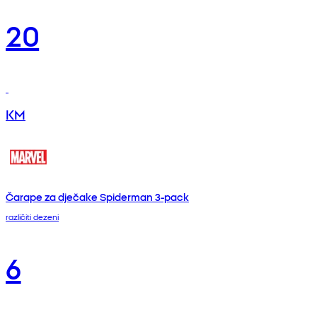
20
KM
Čarape za dječake Spiderman 3-pack
različiti dezeni
6