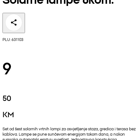
PLU: 631103
9
50
KM
Set od šest solarnih vrtnih lampi za osvjetljenje staza, gredica i terasa bez
kablova. Lampe se pune sunčevom energijom tokom dana, a nakon
sumraka automatski emituju svjetlost. Jednostavna konstrukcija