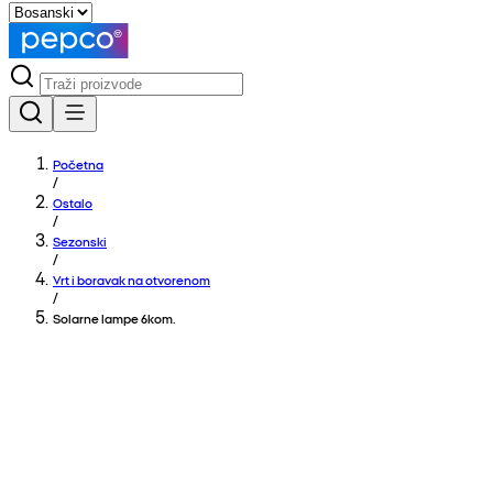
Početna
/
Ostalo
/
Sezonski
/
Vrt i boravak na otvorenom
/
Solarne lampe 6kom.