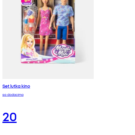
Set lutka kino
sa dodacima
20