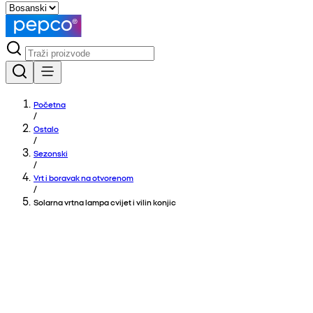
Početna
/
Ostalo
/
Sezonski
/
Vrt i boravak na otvorenom
/
Solarna vrtna lampa cvijet i vilin konjic