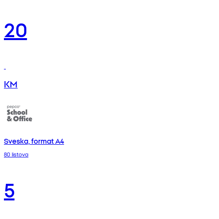
20
KM
Sveska, format A4
80 listova
5