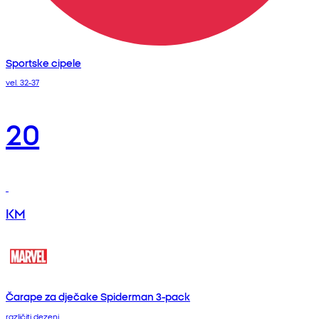
Sportske cipele
vel. 32-37
20
KM
Čarape za dječake Spiderman 3-pack
različiti dezeni