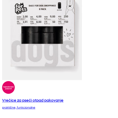
Vrećice za pseći otpad pakovanje
praktične, funkcionalne