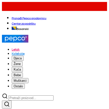
Pronađi Pepco prodavnicu
Centar za podršku
Bosanski
Letak
Kolekcije
Djeca
Žene
Kuća
Bebe
Muškarci
Ostalo