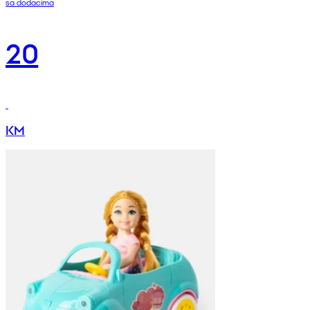
sa dodacima
20
KM