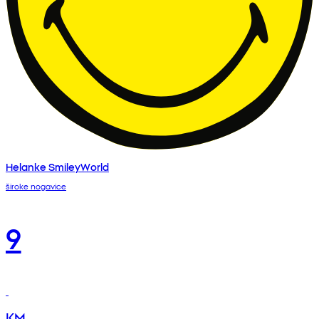
Helanke SmileyWorld
široke nogavice
9
KM