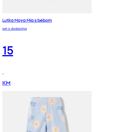
Lutka Moya Mia s bebom
set s dodacima
15
KM