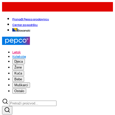
Pronađi Pepco prodavnicu
Centar za podršku
Bosanski
Letak
Kolekcije
Djeca
Žene
Kuća
Bebe
Muškarci
Ostalo