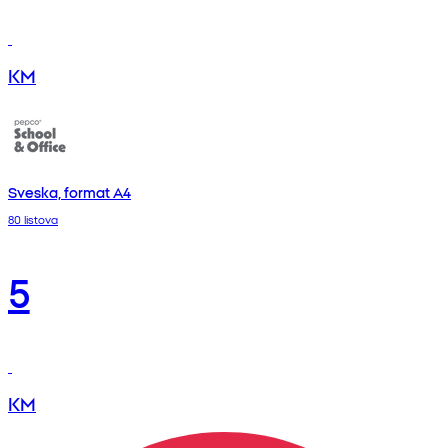
KM
Sveska, format A4
80 listova
5
KM