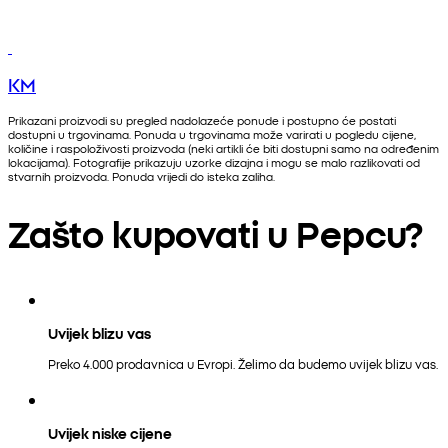
KM
Prikazani proizvodi su pregled nadolazeće ponude i postupno će postati
dostupni u trgovinama. Ponuda u trgovinama može varirati u pogledu cijene,
količine i raspoloživosti proizvoda (neki artikli će biti dostupni samo na određenim
lokacijama). Fotografije prikazuju uzorke dizajna i mogu se malo razlikovati od
stvarnih proizvoda. Ponuda vrijedi do isteka zaliha.
Zašto kupovati u Pepcu?
Uvijek blizu vas
Preko 4.000 prodavnica u Evropi. Želimo da budemo uvijek blizu vas.
Uvijek niske cijene