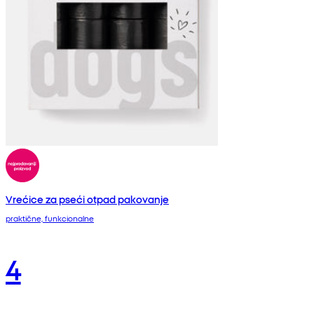
Vrećice za pseći otpad pakovanje
praktične, funkcionalne
4