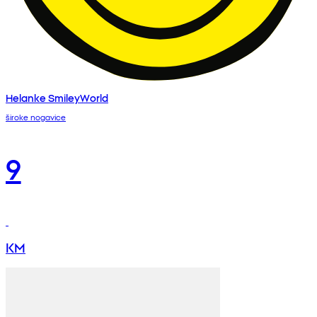
Helanke SmileyWorld
široke nogavice
9
KM