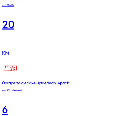
vel. 32-37
20
KM
Čarape za dječake Spiderman 3-pack
različiti dezeni
6