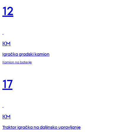
12
KM
Igračka gradski kamion
Kamion na baterije
17
KM
Traktor igračka na daljinsko upravljanje