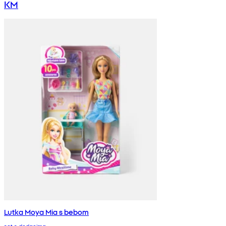
KM
Lutka Moya Mia s bebom
set s dodacima