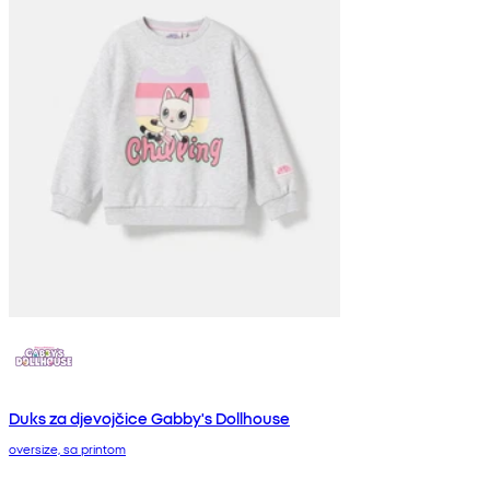
Duks za djevojčice Gabby's Dollhouse
oversize, sa printom