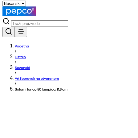
Početna
/
Ostalo
/
Sezonski
/
Vrt i boravak na otvorenom
/
Solarni lanac 50 lampica, 11,8 cm