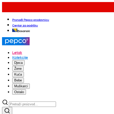
Pronađi Pepco prodavnicu
Centar za podršku
Bosanski
Letak
Kolekcije
Djeca
Žene
Kuća
Bebe
Muškarci
Ostalo