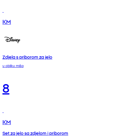
KM
Zdjela s priborom za jelo
u obliku miša
8
KM
Set za jelo sa zdjelom i priborom