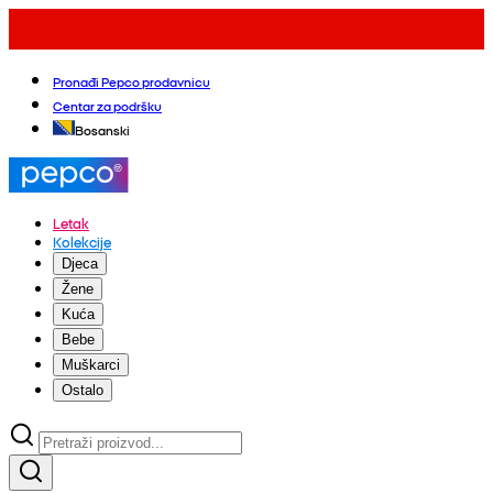
Pronađi Pepco prodavnicu
Centar za podršku
Bosanski
Letak
Kolekcije
Djeca
Žene
Kuća
Bebe
Muškarci
Ostalo