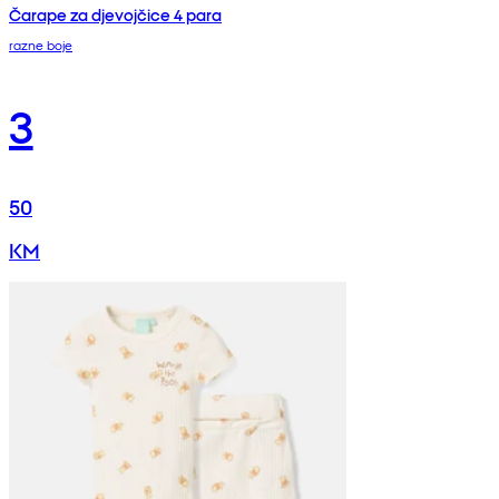
Čarape za djevojčice 4 para
razne boje
3
50
KM