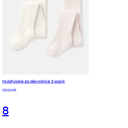
Hulahopke za djevojčice 2-pack
na pruge
8