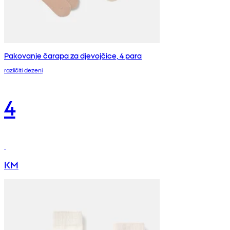
Pakovanje čarapa za djevojčice, 4 para
različiti dezeni
4
KM