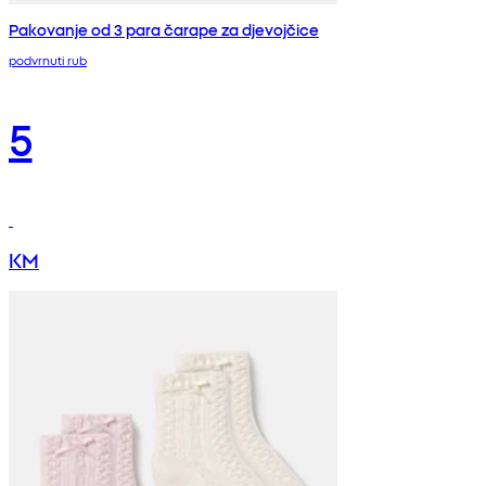
Pakovanje od 3 para čarape za djevojčice
podvrnuti rub
5
KM