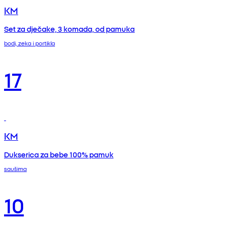
KM
Set za dječake, 3 komada, od pamuka
bodi, zeka i portikla
17
KM
Dukserica za bebe 100% pamuk
saušima
10