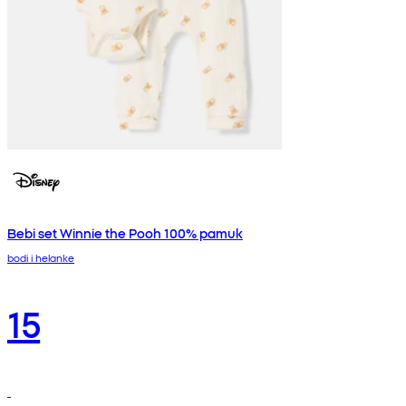
Bebi set Winnie the Pooh 100% pamuk
bodi i helanke
15