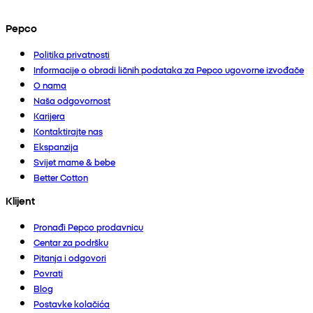
Pepco
Politika privatnosti
Informacije o obradi ličnih podataka za Pepco ugovorne izvođače
O nama
Naša odgovornost
Karijera
Kontaktirajte nas
Ekspanzija
Svijet mame & bebe
Better Cotton
Klijent
Pronađi Pepco prodavnicu
Centar za podršku
Pitanja i odgovori
Povrati
Blog
Postavke kolačića