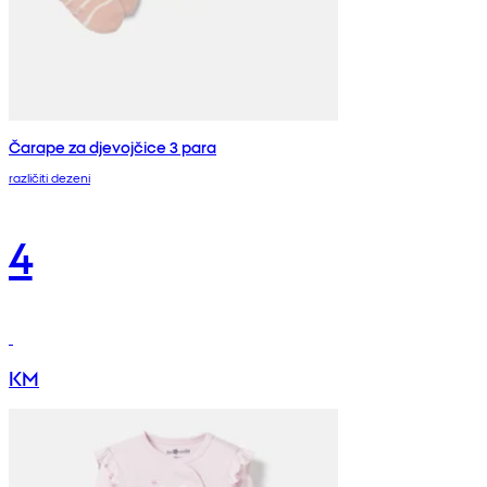
Čarape za djevojčice 3 para
različiti dezeni
4
KM