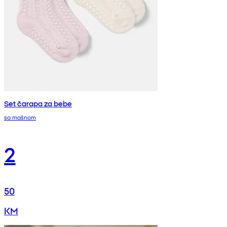
Set čarapa za bebe
sa mašnom
2
50
KM