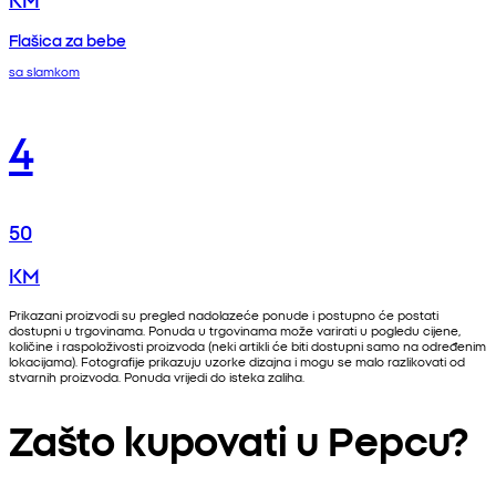
Flašica za bebe
sa slamkom
4
50
KM
Prikazani proizvodi su pregled nadolazeće ponude i postupno će postati
dostupni u trgovinama. Ponuda u trgovinama može varirati u pogledu cijene,
količine i raspoloživosti proizvoda (neki artikli će biti dostupni samo na određenim
lokacijama). Fotografije prikazuju uzorke dizajna i mogu se malo razlikovati od
stvarnih proizvoda. Ponuda vrijedi do isteka zaliha.
Zašto kupovati u Pepcu?