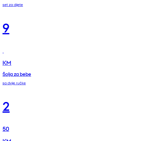
set za dijete
9
KM
Šolja za bebe
sa dvije ručke
2
50
KM