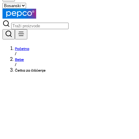
Početna
/
Bebe
/
Četka za čišćenje