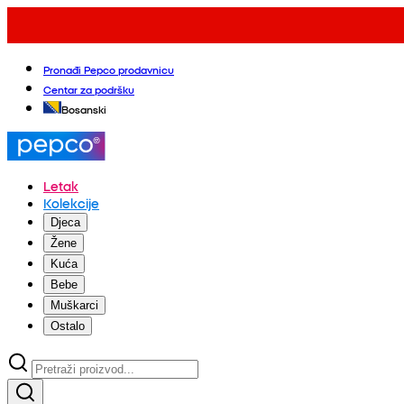
Pronađi Pepco prodavnicu
Centar za podršku
Bosanski
Letak
Kolekcije
Djeca
Žene
Kuća
Bebe
Muškarci
Ostalo