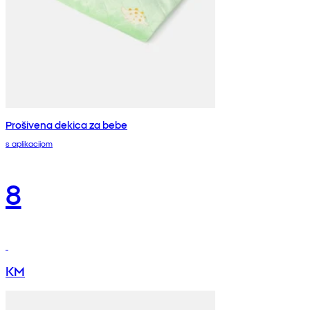
Prošivena dekica za bebe
s aplikacijom
8
KM