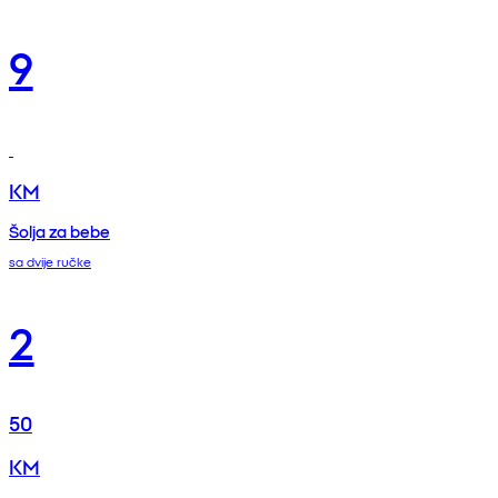
9
KM
Šolja za bebe
sa dvije ručke
2
50
KM