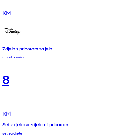
KM
Zdjela s priborom za jelo
u obliku miša
8
KM
Set za jelo sa zdjelom i priborom
set za dijete