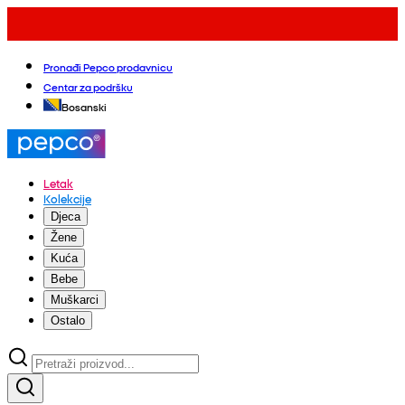
Pronađi Pepco prodavnicu
Centar za podršku
Bosanski
Letak
Kolekcije
Djeca
Žene
Kuća
Bebe
Muškarci
Ostalo