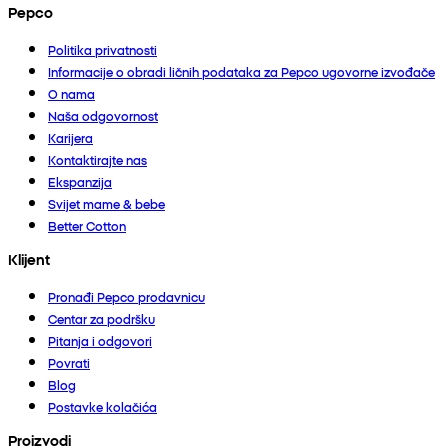
Pepco
Politika privatnosti
Informacije o obradi ličnih podataka za Pepco ugovorne izvođače
O nama
Naša odgovornost
Karijera
Kontaktirajte nas
Ekspanzija
Svijet mame & bebe
Better Cotton
Klijent
Pronađi Pepco prodavnicu
Centar za podršku
Pitanja i odgovori
Povrati
Blog
Postavke kolačića
Proizvodi