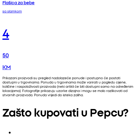
Flašica za bebe
sa slamkom
4
50
KM
Prikazani proizvodi su pregled nadolazeće ponude i postupno će postati
dostupni u trgovinama. Ponuda u trgovinama može varirati u pogledu cijene,
količine i raspoloživosti proizvoda (neki artikli će biti dostupni samo na određenim
lokacijama). Fotografije prikazuju uzorke dizajna i mogu se malo razlikovati od
stvarnih proizvoda. Ponuda vrijedi do isteka zaliha.
Zašto kupovati u Pepcu?