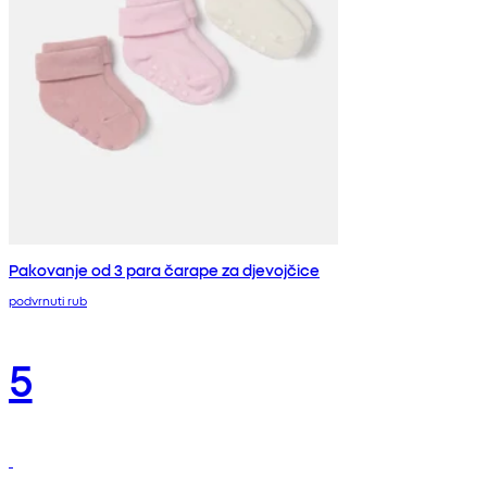
Pakovanje od 3 para čarape za djevojčice
podvrnuti rub
5