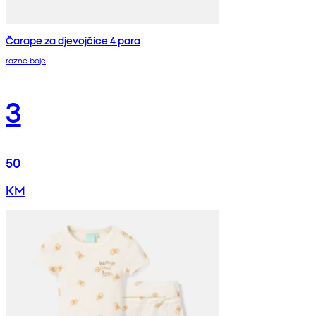
Čarape za djevojčice 4 para
razne boje
3
50
KM