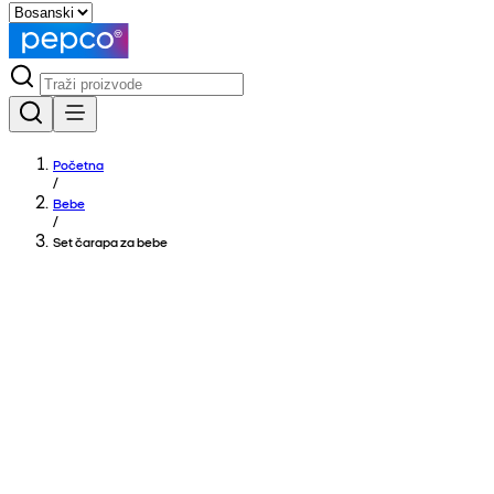
Početna
/
Bebe
/
Set čarapa za bebe