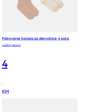
Pakovanje čarapa za djevojčice, 4 para
različiti dezeni
4
KM