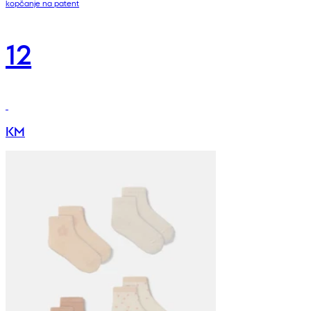
kopčanje na patent
12
KM