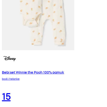
Bebi set Winnie the Pooh 100% pamuk
bodi i helanke
15