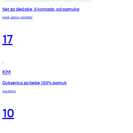
Set za dječake, 3 komada, od pamuka
bodi, zeka i portikla
17
KM
Dukserica za bebe 100% pamuk
saušima
10