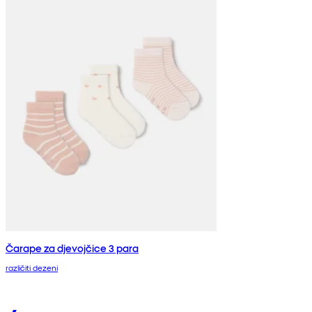
Čarape za djevojčice 3 para
različiti dezeni