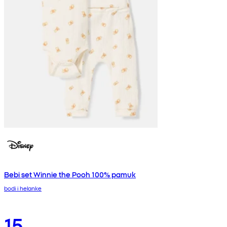
Bebi set Winnie the Pooh 100% pamuk
bodi i helanke
15