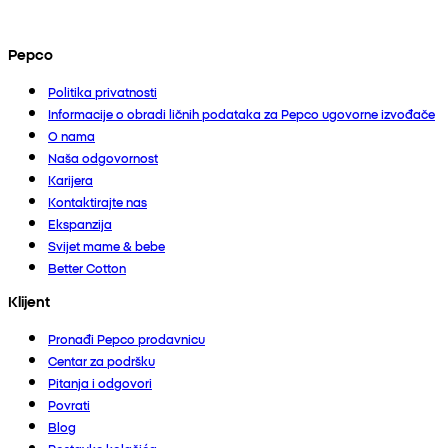
Pepco
Politika privatnosti
Informacije o obradi ličnih podataka za Pepco ugovorne izvođače
O nama
Naša odgovornost
Karijera
Kontaktirajte nas
Ekspanzija
Svijet mame & bebe
Better Cotton
Klijent
Pronađi Pepco prodavnicu
Centar za podršku
Pitanja i odgovori
Povrati
Blog