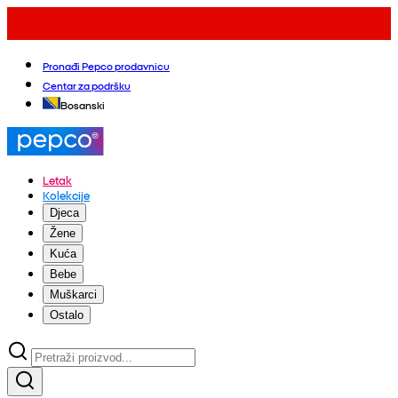
Pronađi Pepco prodavnicu
Centar za podršku
Bosanski
Letak
Kolekcije
Djeca
Žene
Kuća
Bebe
Muškarci
Ostalo