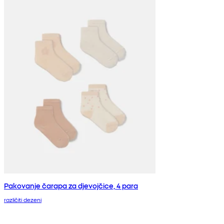
Pakovanje čarapa za djevojčice, 4 para
različiti dezeni