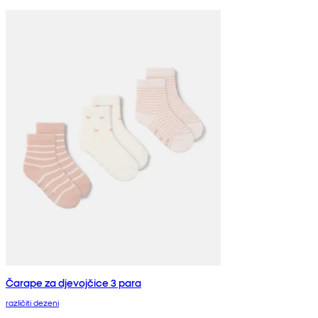
Čarape za djevojčice 3 para
različiti dezeni