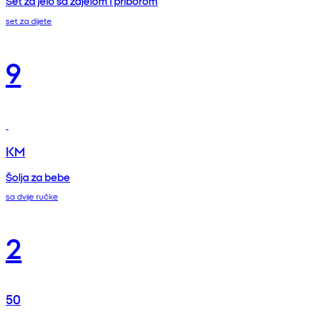
Set za jelo sa zdjelom i priborom
set za dijete
9
KM
Šolja za bebe
sa dvije ručke
2
50