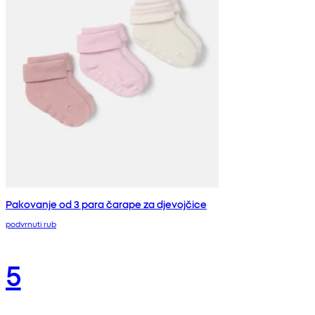
Pakovanje od 3 para čarape za djevojčice
podvrnuti rub
5