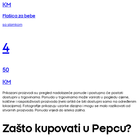
KM
Flašica za bebe
sa slamkom
4
50
KM
Prikazani proizvodi su pregled nadolazeće ponude i postupno će postati
dostupni u trgovinama. Ponuda u trgovinama može varirati u pogledu cijene,
količine i raspoloživosti proizvoda (neki artikli će biti dostupni samo na određenim
lokacijama). Fotografije prikazuju uzorke dizajna i mogu se malo razlikovati od
stvarnih proizvoda. Ponuda vrijedi do isteka zaliha.
Zašto kupovati u Pepcu?