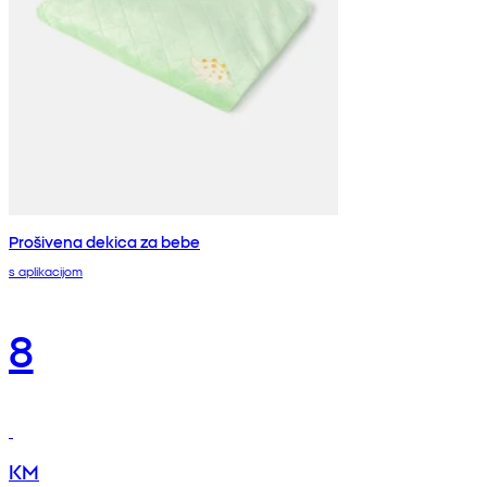
Prošivena dekica za bebe
s aplikacijom
8
KM