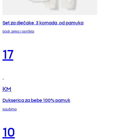
Set za dječake, 3 komada, od pamuka
bodi, zeka i portikla
17
KM
Dukserica za bebe 100% pamuk
saušima
10