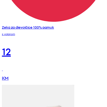
Zeka za djevojčice 100% pamuk
s volanom
12
KM