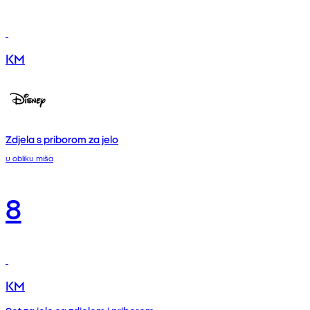
KM
Zdjela s priborom za jelo
u obliku miša
8
KM