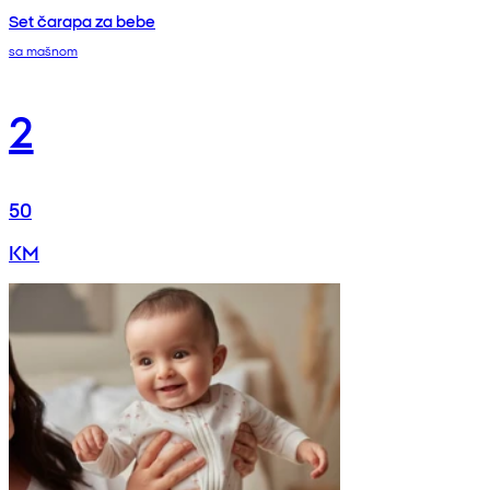
Set čarapa za bebe
sa mašnom
2
50
KM