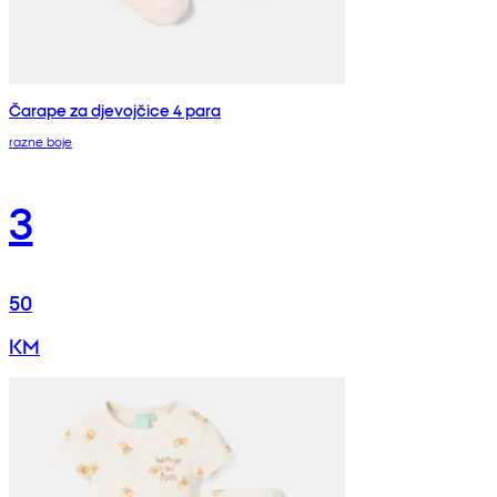
Čarape za djevojčice 4 para
razne boje
3
50
KM