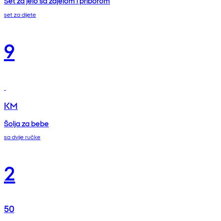
Set za jelo sa zdjelom i priborom
set za dijete
9
KM
Šolja za bebe
sa dvije ručke
2
50