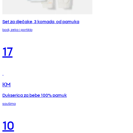
Set za dječake, 3 komada, od pamuka
bodi, zeka i portikla
17
KM
Dukserica za bebe 100% pamuk
saušima
10