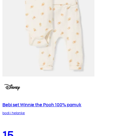
Bebi set Winnie the Pooh 100% pamuk
bodi i helanke
15