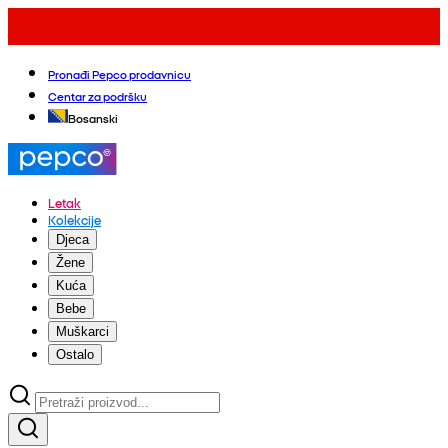
Pronađi Pepco prodavnicu
Centar za podršku
Bosanski
Letak
Kolekcije
Djeca
Žene
Kuća
Bebe
Muškarci
Ostalo