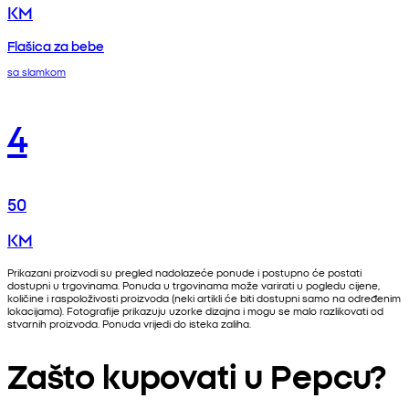
KM
Flašica za bebe
sa slamkom
4
50
KM
Prikazani proizvodi su pregled nadolazeće ponude i postupno će postati
dostupni u trgovinama. Ponuda u trgovinama može varirati u pogledu cijene,
količine i raspoloživosti proizvoda (neki artikli će biti dostupni samo na određenim
lokacijama). Fotografije prikazuju uzorke dizajna i mogu se malo razlikovati od
stvarnih proizvoda. Ponuda vrijedi do isteka zaliha.
Zašto kupovati u Pepcu?