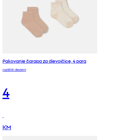
Pakovanje čarapa za djevojčice, 4 para
različiti dezeni
4
KM