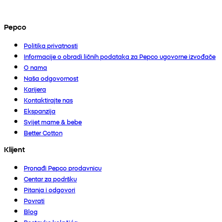
Pepco
Politika privatnosti
Informacije o obradi ličnih podataka za Pepco ugovorne izvođače
O nama
Naša odgovornost
Karijera
Kontaktirajte nas
Ekspanzija
Svijet mame & bebe
Better Cotton
Klijent
Pronađi Pepco prodavnicu
Centar za podršku
Pitanja i odgovori
Povrati
Blog