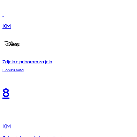
KM
Zdjela s priborom za jelo
u obliku miša
8
KM