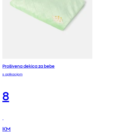
Prošivena dekica za bebe
s aplikacijom
8
KM