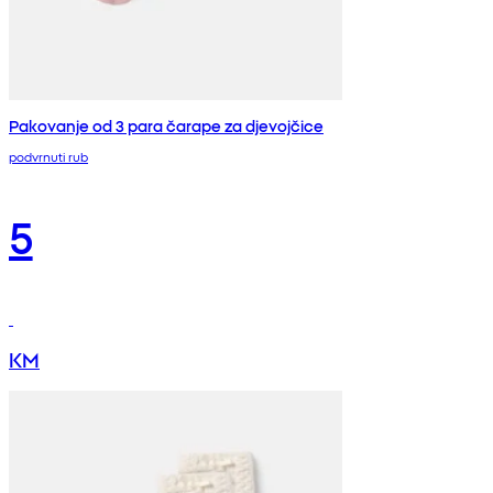
Pakovanje od 3 para čarape za djevojčice
podvrnuti rub
5
KM