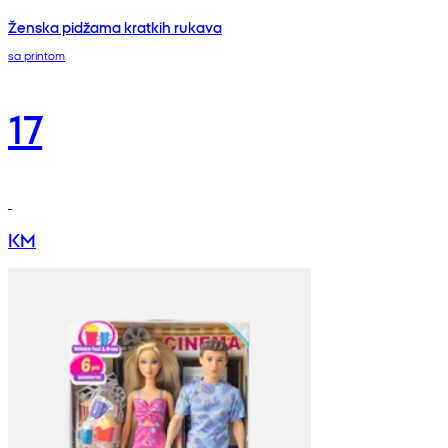
Ženska pidžama kratkih rukava
sa printom
17
KM