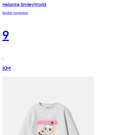
Helanke SmileyWorld
široke nogavice
9
KM