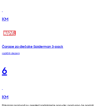
KM
Čarape za dječake Spiderman 3-pack
različiti dezeni
6
KM
Prikazani proizvodi su pregled nadolazeće ponude i postupno će postati