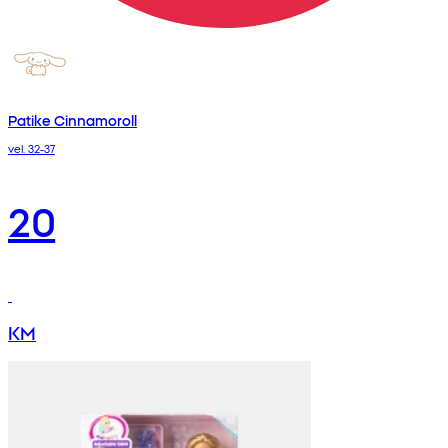
Patike Cinnamoroll
vel. 32-37
20
KM