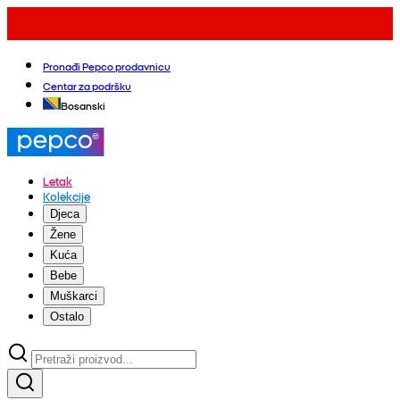
Pronađi Pepco prodavnicu
Centar za podršku
Bosanski
Letak
Kolekcije
Djeca
Žene
Kuća
Bebe
Muškarci
Ostalo