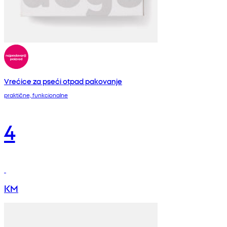
Vrećice za pseći otpad pakovanje
praktične, funkcionalne
4
KM