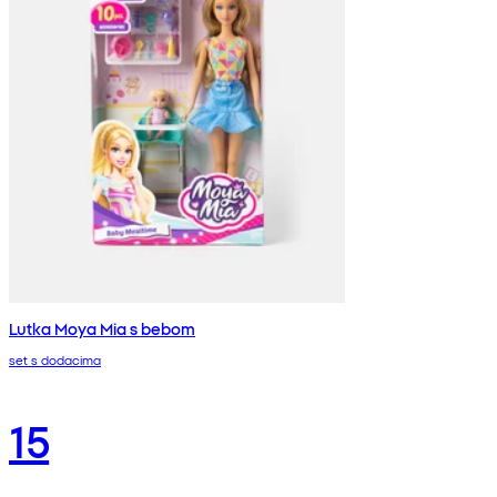
Lutka Moya Mia s bebom
set s dodacima
15