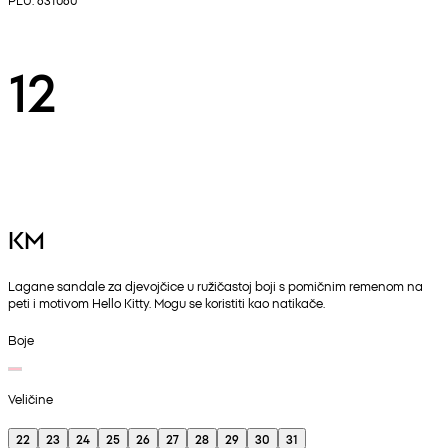
12
KM
Lagane sandale za djevojčice u ružičastoj boji s pomičnim remenom na
peti i motivom Hello Kitty. Mogu se koristiti kao natikače.
Boje
Veličine
22
23
24
25
26
27
28
29
30
31