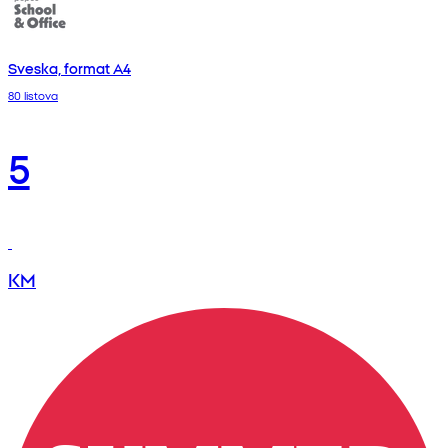
Sveska, format A4
80 listova
5
KM