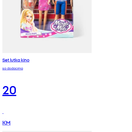
Set lutka kino
sa dodacima
20
KM