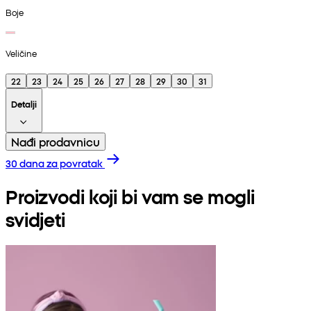
Boje
Veličine
22
23
24
25
26
27
28
29
30
31
Detalji
Nađi prodavnicu
30 dana za povratak
Proizvodi koji bi vam se mogli
svidjeti