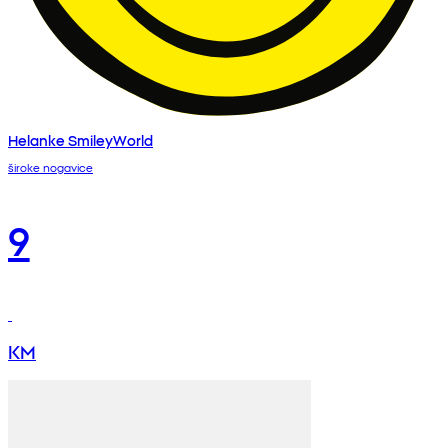
Helanke SmileyWorld
široke nogavice
9
KM