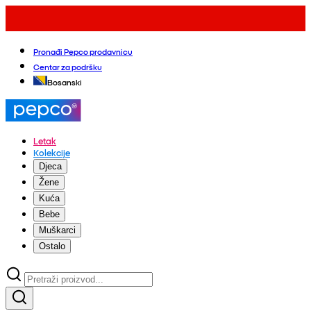
Pronađi Pepco prodavnicu
Centar za podršku
Bosanski
Letak
Kolekcije
Djeca
Žene
Kuća
Bebe
Muškarci
Ostalo