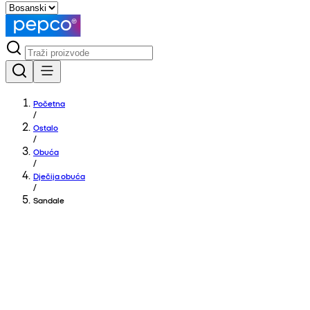
Početna
/
Ostalo
/
Obuća
/
Dječija obuća
/
Sandale