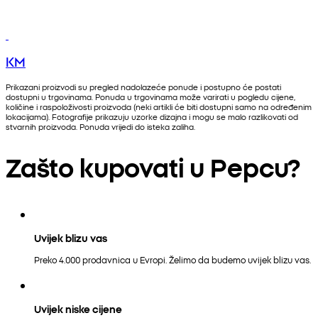
KM
Prikazani proizvodi su pregled nadolazeće ponude i postupno će postati
dostupni u trgovinama. Ponuda u trgovinama može varirati u pogledu cijene,
količine i raspoloživosti proizvoda (neki artikli će biti dostupni samo na određenim
lokacijama). Fotografije prikazuju uzorke dizajna i mogu se malo razlikovati od
stvarnih proizvoda. Ponuda vrijedi do isteka zaliha.
Zašto kupovati u Pepcu?
Uvijek blizu vas
Preko 4.000 prodavnica u Evropi. Želimo da budemo uvijek blizu vas.
Uvijek niske cijene