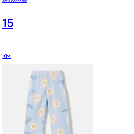
set s dodacima
15
KM