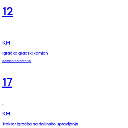
12
KM
Igračka gradski kamion
Kamion na baterije
17
KM
Traktor igračka na daljinsko upravljanje