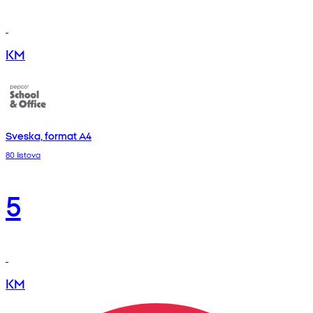
KM
Sveska, format A4
80 listova
5
KM