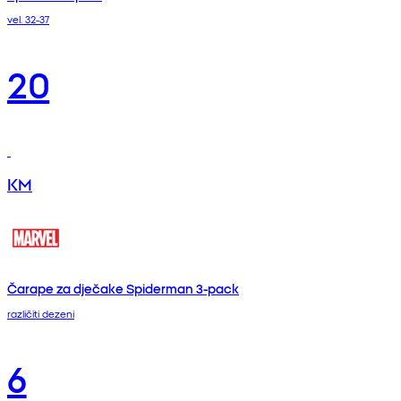
vel. 32-37
20
KM
Čarape za dječake Spiderman 3-pack
različiti dezeni
6