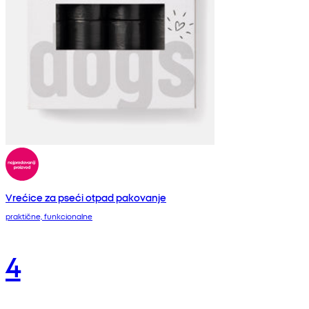
Vrećice za pseći otpad pakovanje
praktične, funkcionalne
4