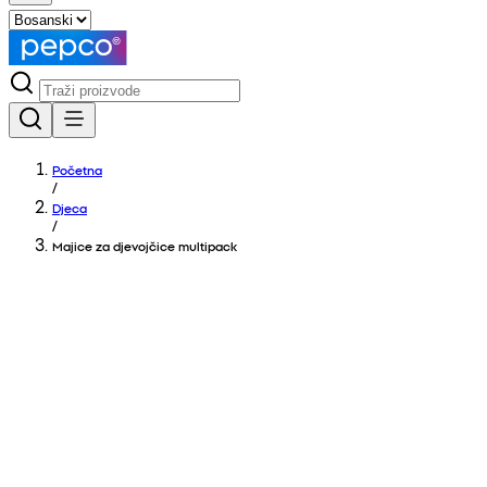
Početna
/
Djeca
/
Majice za djevojčice multipack