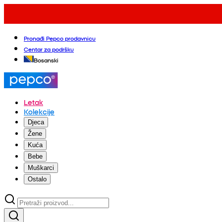
Pronađi Pepco prodavnicu
Centar za podršku
Bosanski
Letak
Kolekcije
Djeca
Žene
Kuća
Bebe
Muškarci
Ostalo