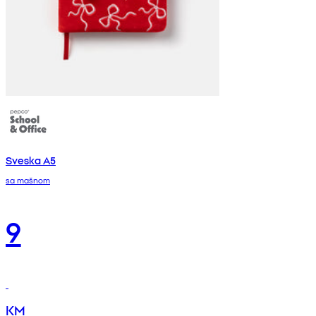
Sveska A5
sa mašnom
9
KM