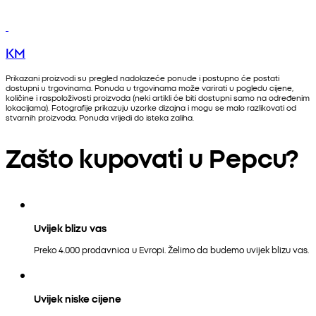
KM
Prikazani proizvodi su pregled nadolazeće ponude i postupno će postati
dostupni u trgovinama. Ponuda u trgovinama može varirati u pogledu cijene,
količine i raspoloživosti proizvoda (neki artikli će biti dostupni samo na određenim
lokacijama). Fotografije prikazuju uzorke dizajna i mogu se malo razlikovati od
stvarnih proizvoda. Ponuda vrijedi do isteka zaliha.
Zašto kupovati u Pepcu?
Uvijek blizu vas
Preko 4.000 prodavnica u Evropi. Želimo da budemo uvijek blizu vas.
Uvijek niske cijene