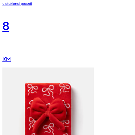
u staklenoj posudi
8
KM