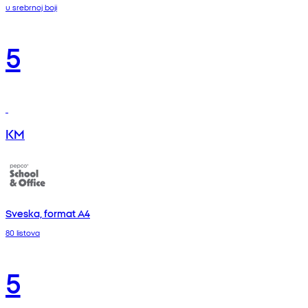
u srebrnoj boji
5
KM
Sveska, format A4
80 listova
5