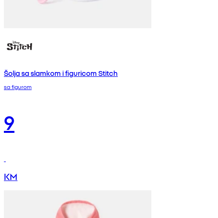
Šolja sa slamkom i figuricom Stitch
sa figurom
9
KM