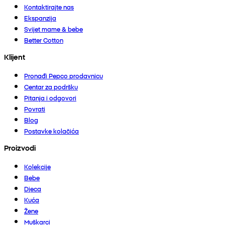
Kontaktirajte nas
Ekspanzija
Svijet mame & bebe
Better Cotton
Klijent
Pronađi Pepco prodavnicu
Centar za podršku
Pitanja i odgovori
Povrati
Blog
Postavke kolačića
Proizvodi
Kolekcije
Bebe
Djeca
Kuća
Žene
Muškarci