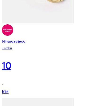
Mirisna svijeća
u staklu
10
KM