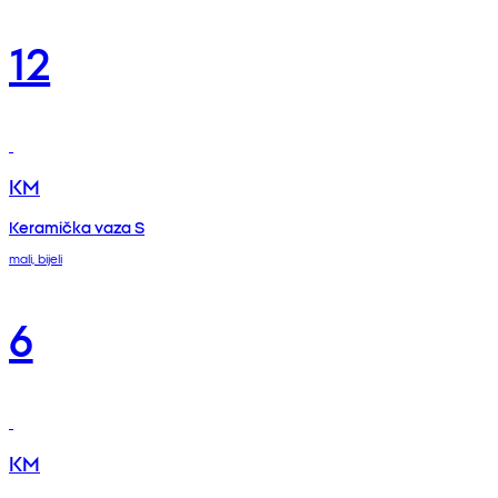
12
KM
Keramička vaza S
mali, bijeli
6
KM