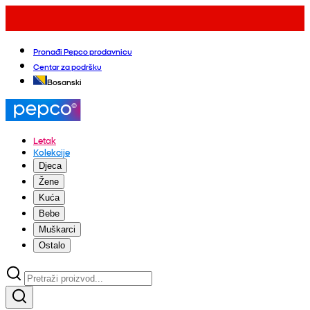
Pronađi Pepco prodavnicu
Centar za podršku
Bosanski
Letak
Kolekcije
Djeca
Žene
Kuća
Bebe
Muškarci
Ostalo