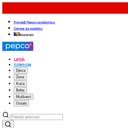
Pronađi Pepco prodavnicu
Centar za podršku
Bosanski
Letak
Kolekcije
Djeca
Žene
Kuća
Bebe
Muškarci
Ostalo