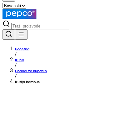
Početna
/
Kuća
/
Dodaci za kupatilo
/
Kutija bambus