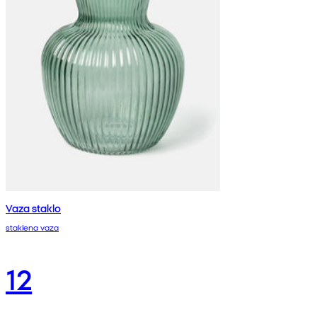
Vaza staklo
staklena vaza
12