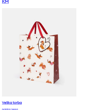
KM
Velika torba
poklon kesa