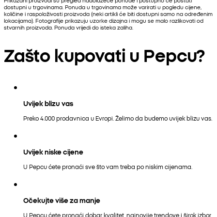
dostupni u trgovinama. Ponuda u trgovinama može varirati u pogledu cijene,
količine i raspoloživosti proizvoda (neki artikli će biti dostupni samo na određenim
lokacijama). Fotografije prikazuju uzorke dizajna i mogu se malo razlikovati od
stvarnih proizvoda. Ponuda vrijedi do isteka zaliha.
Zašto kupovati u Pepcu?
Uvijek blizu vas
Preko 4.000 prodavnica u Evropi. Želimo da budemo uvijek blizu vas.
Uvijek niske cijene
U Pepcu ćete pronaći sve što vam treba po niskim cijenama.
Očekujte više za manje
U Pepcu ćete pronaći dobar kvalitet, najnovije trendove i širok izbor.