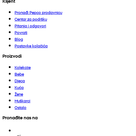
Klijent
Pronađi Pepco prodavnicu
Centar za podršku
Pitanja i odgovori
Povrati
Blog
Postavke kolačića
Proizvodi
Kolekcije
Bebe
Djeca
Kuća
Žene
Muškarci
Ostalo
Pronađite nas na