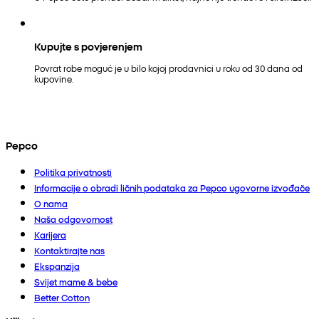
Kupujte s povjerenjem
Povrat robe moguć je u bilo kojoj prodavnici u roku od 30 dana od
kupovine.
Pepco
Politika privatnosti
Informacije o obradi ličnih podataka za Pepco ugovorne izvođače
O nama
Naša odgovornost
Karijera
Kontaktirajte nas
Ekspanzija
Svijet mame & bebe
Better Cotton