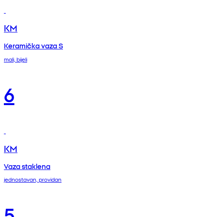
KM
Keramička vaza S
mali, bijeli
6
KM
Vaza staklena
jednostavan, providan
5