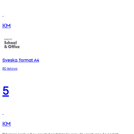
KM
Sveska, format A4
80 listova
5
KM
Prikazani proizvodi su pregled nadolazeće ponude i postupno će postati