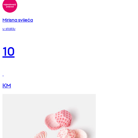
Mirisna svijeća
u staklu
10
KM