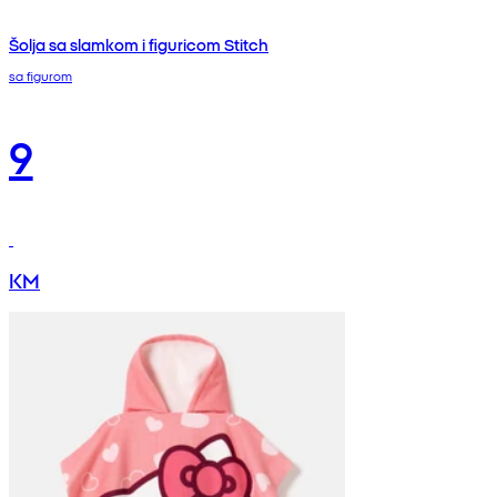
Šolja sa slamkom i figuricom Stitch
sa figurom
9
KM