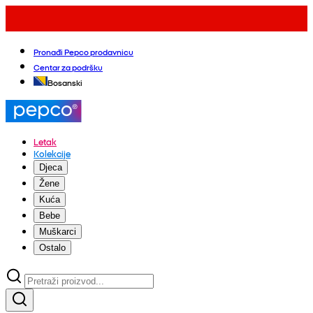
Pronađi Pepco prodavnicu
Centar za podršku
Bosanski
Letak
Kolekcije
Djeca
Žene
Kuća
Bebe
Muškarci
Ostalo