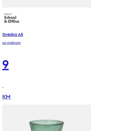
Sveska A5
sa mašnom
9
KM