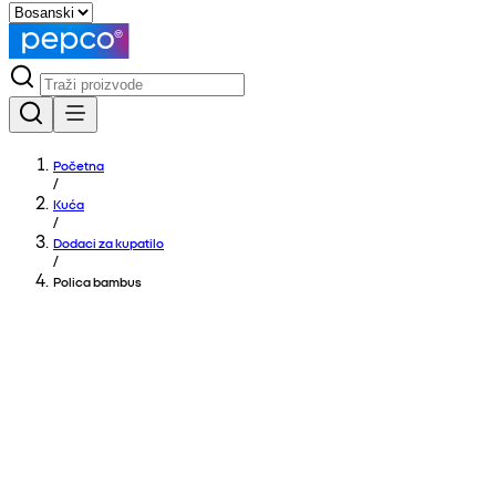
Početna
/
Kuća
/
Dodaci za kupatilo
/
Polica bambus