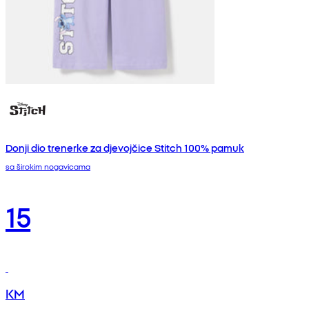
Donji dio trenerke za djevojčice Stitch 100% pamuk
sa širokim nogavicama
15
KM