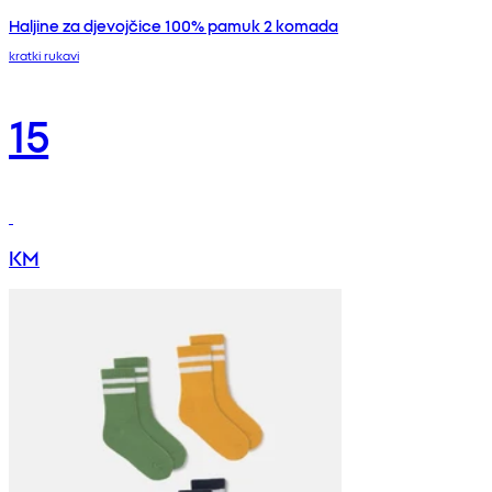
Haljine za djevojčice 100% pamuk 2 komada
kratki rukavi
15
KM