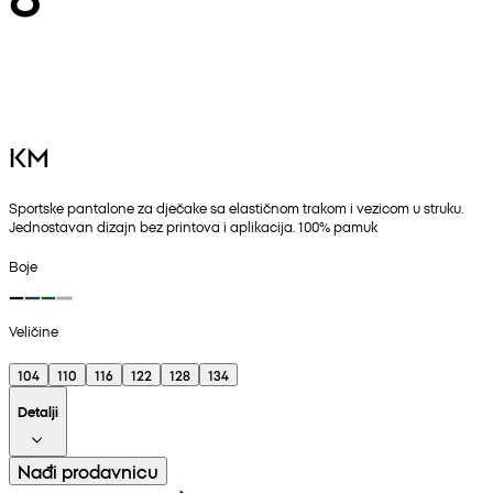
KM
Sportske pantalone za dječake sa elastičnom trakom i vezicom u struku.
Jednostavan dizajn bez printova i aplikacija. 100% pamuk
Boje
Veličine
104
110
116
122
128
134
Detalji
Nađi prodavnicu