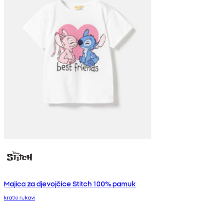
Majica za djevojčice Stitch 100% pamuk
kratki rukavi