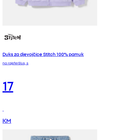
Duks za djevojčice Stitch 100% pamuk
na rajsferšlus, s
17
KM