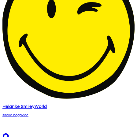
Helanke SmileyWorld
široke nogavice
9