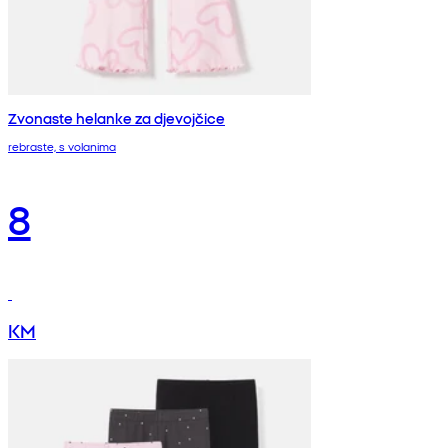
Zvonaste helanke za djevojčice
rebraste, s volanima
8
KM