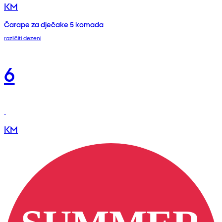
KM
Čarape za dječake 5 komada
različiti dezeni
6
KM