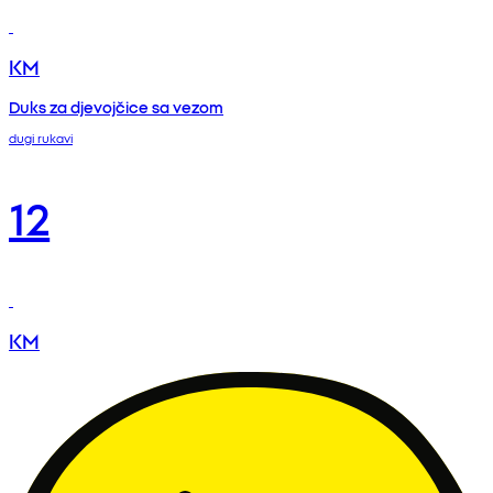
KM
Duks za djevojčice sa vezom
dugi rukavi
12
KM