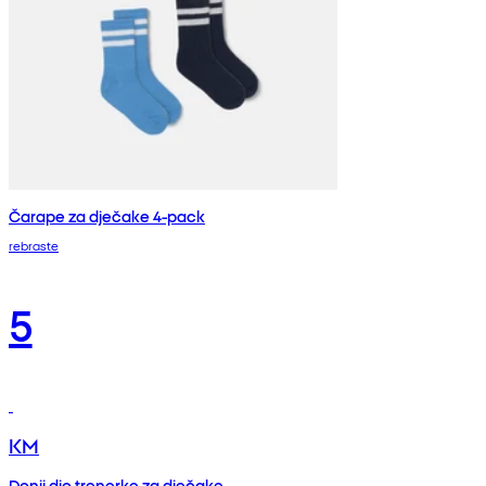
Čarape za dječake 4-pack
rebraste
5
KM
Donji dio trenerke za dječake