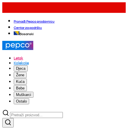
Pronađi Pepco prodavnicu
Centar za podršku
Bosanski
Letak
Kolekcije
Djeca
Žene
Kuća
Bebe
Muškarci
Ostalo