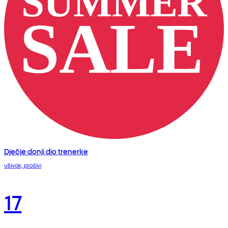
Dječje donji dio trenerke
ušivak, prošivi
17