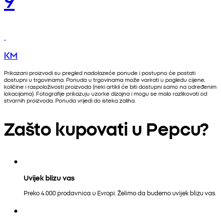
KM
Prikazani proizvodi su pregled nadolazeće ponude i postupno će postati
dostupni u trgovinama. Ponuda u trgovinama može varirati u pogledu cijene,
količine i raspoloživosti proizvoda (neki artikli će biti dostupni samo na određenim
lokacijama). Fotografije prikazuju uzorke dizajna i mogu se malo razlikovati od
stvarnih proizvoda. Ponuda vrijedi do isteka zaliha.
Zašto kupovati u Pepcu?
Uvijek blizu vas
Preko 4.000 prodavnica u Evropi. Želimo da budemo uvijek blizu vas.