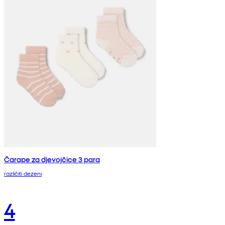
Čarape za djevojčice 3 para
različiti dezeni
4