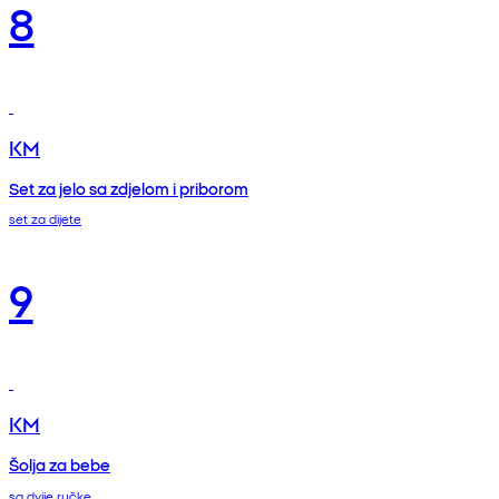
8
KM
Set za jelo sa zdjelom i priborom
set za dijete
9
KM
Šolja za bebe
sa dvije ručke