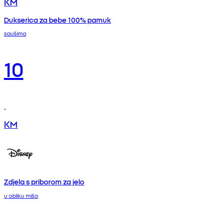
KM
Dukserica za bebe 100% pamuk
saušima
10
KM
Zdjela s priborom za jelo
u obliku miša