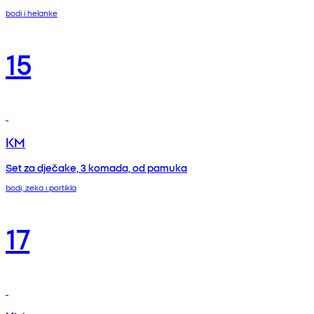
bodi i helanke
15
KM
Set za dječake, 3 komada, od pamuka
bodi, zeka i portikla
17