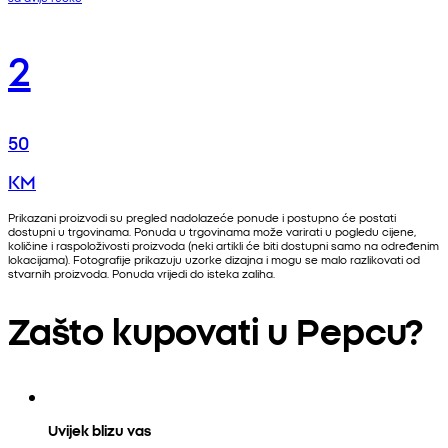
2
50
KM
Prikazani proizvodi su pregled nadolazeće ponude i postupno će postati
dostupni u trgovinama. Ponuda u trgovinama može varirati u pogledu cijene,
količine i raspoloživosti proizvoda (neki artikli će biti dostupni samo na određenim
lokacijama). Fotografije prikazuju uzorke dizajna i mogu se malo razlikovati od
stvarnih proizvoda. Ponuda vrijedi do isteka zaliha.
Zašto kupovati u Pepcu?
Uvijek blizu vas