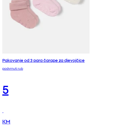
Pakovanje od 3 para čarape za djevojčice
podvrnuti rub
5
KM