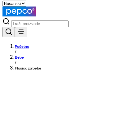
Početna
/
Bebe
/
Flašica za bebe