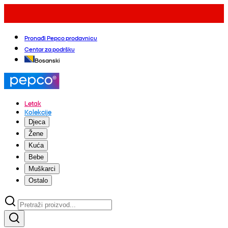
Pronađi Pepco prodavnicu
Centar za podršku
Bosanski
Letak
Kolekcije
Djeca
Žene
Kuća
Bebe
Muškarci
Ostalo