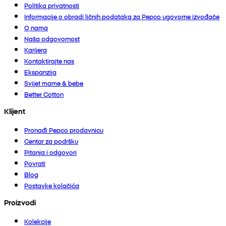
Politika privatnosti
Informacije o obradi ličnih podataka za Pepco ugovorne izvođače
O nama
Naša odgovornost
Karijera
Kontaktirajte nas
Ekspanzija
Svijet mame & bebe
Better Cotton
Klijent
Pronađi Pepco prodavnicu
Centar za podršku
Pitanja i odgovori
Povrati
Blog
Postavke kolačića
Proizvodi
Kolekcije