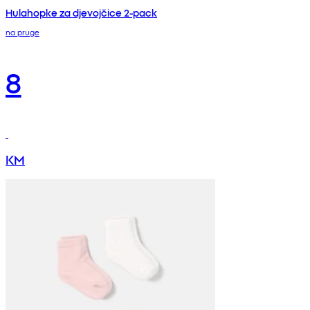
Hulahopke za djevojčice 2-pack
na pruge
8
KM