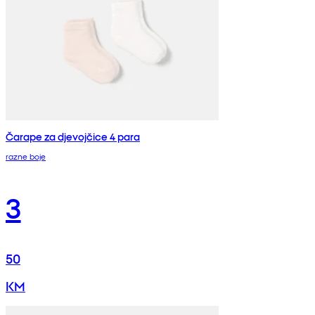
Čarape za djevojčice 4 para
razne boje
3
50
KM