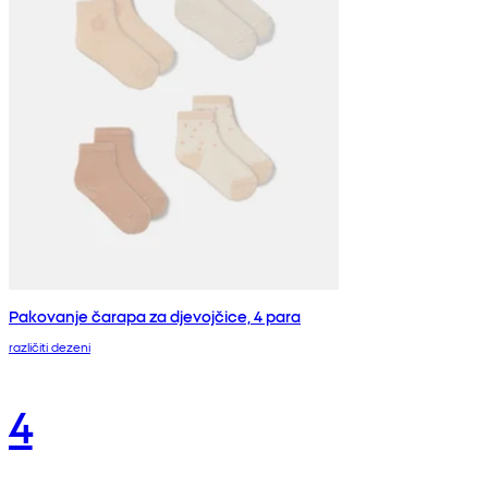
Pakovanje čarapa za djevojčice, 4 para
različiti dezeni
4