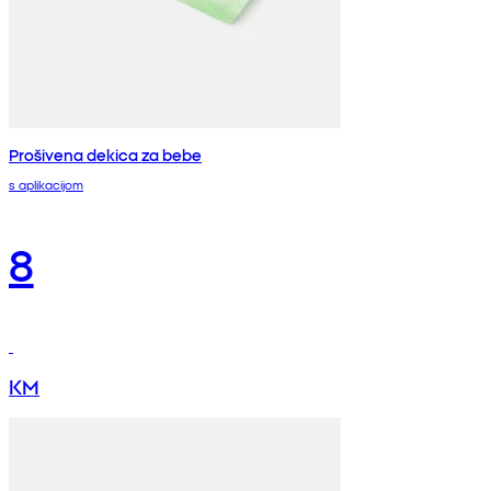
Prošivena dekica za bebe
s aplikacijom
8
KM