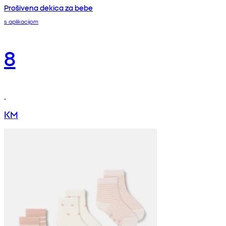
Prošivena dekica za bebe
s aplikacijom
8
KM