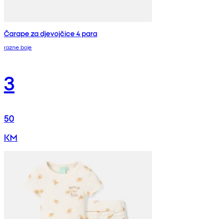
Čarape za djevojčice 4 para
razne boje
3
50
KM