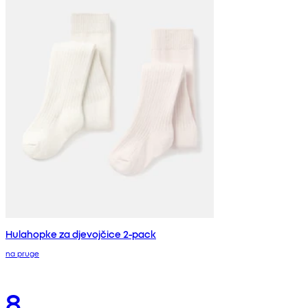
Hulahopke za djevojčice 2-pack
na pruge
8