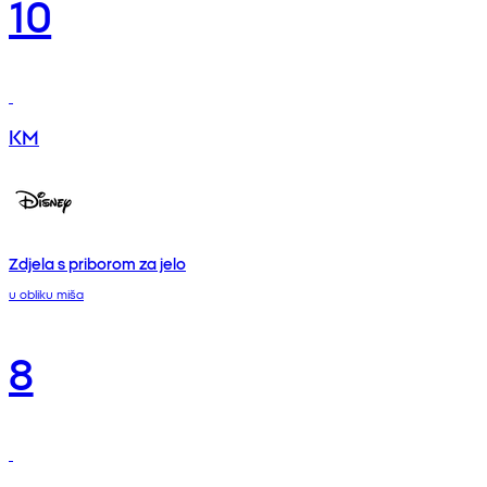
10
KM
Zdjela s priborom za jelo
u obliku miša
8