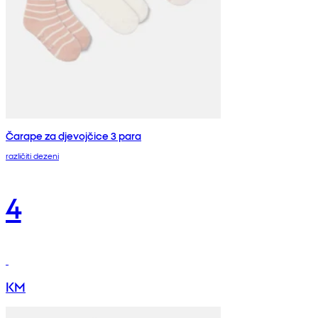
Čarape za djevojčice 3 para
različiti dezeni
4
KM