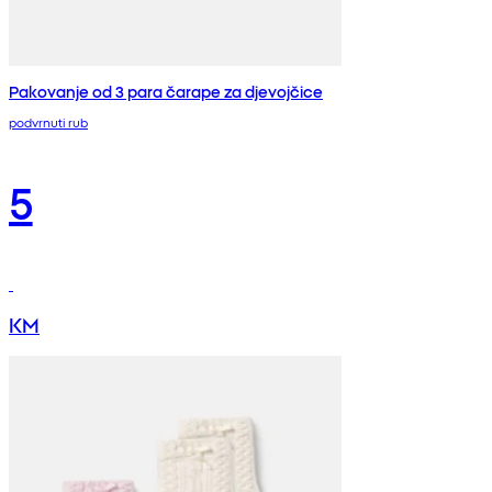
Pakovanje od 3 para čarape za djevojčice
podvrnuti rub
5
KM