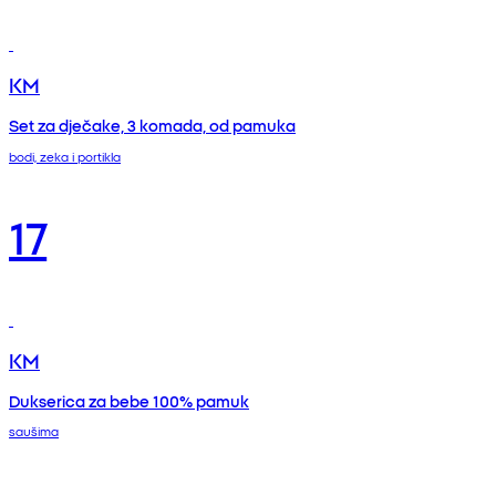
KM
Set za dječake, 3 komada, od pamuka
bodi, zeka i portikla
17
KM
Dukserica za bebe 100% pamuk
saušima