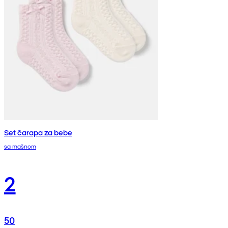
Set čarapa za bebe
sa mašnom
2
50