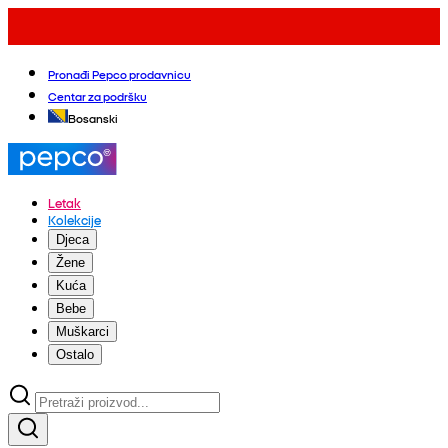
Pronađi Pepco prodavnicu
Centar za podršku
Bosanski
Letak
Kolekcije
Djeca
Žene
Kuća
Bebe
Muškarci
Ostalo