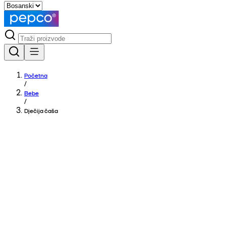
Početna
/
Bebe
/
Dječija čaša