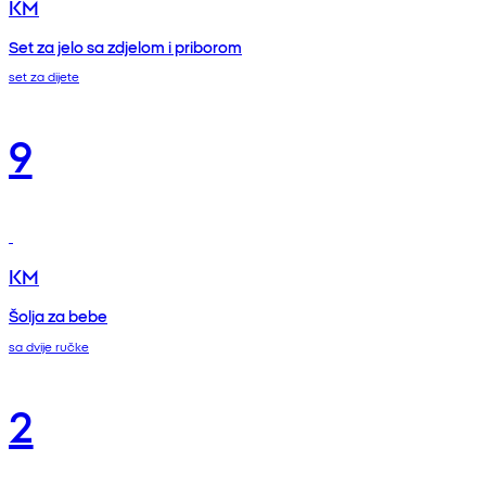
KM
Set za jelo sa zdjelom i priborom
set za dijete
9
KM
Šolja za bebe
sa dvije ručke
2