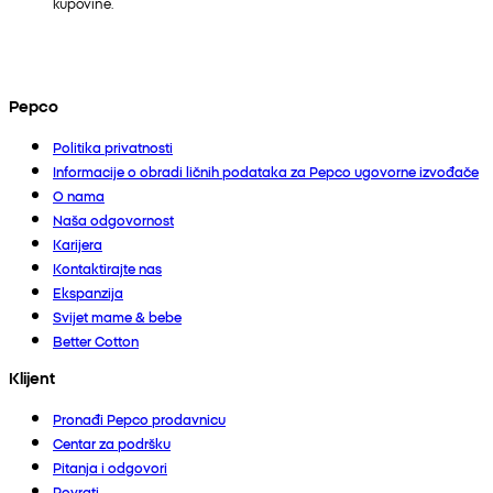
kupovine.
Pepco
Politika privatnosti
Informacije o obradi ličnih podataka za Pepco ugovorne izvođače
O nama
Naša odgovornost
Karijera
Kontaktirajte nas
Ekspanzija
Svijet mame & bebe
Better Cotton
Klijent
Pronađi Pepco prodavnicu
Centar za podršku
Pitanja i odgovori
Povrati