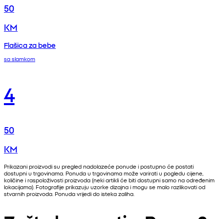
50
KM
Flašica za bebe
sa slamkom
4
50
KM
Prikazani proizvodi su pregled nadolazeće ponude i postupno će postati
dostupni u trgovinama. Ponuda u trgovinama može varirati u pogledu cijene,
količine i raspoloživosti proizvoda (neki artikli će biti dostupni samo na određenim
lokacijama). Fotografije prikazuju uzorke dizajna i mogu se malo razlikovati od
stvarnih proizvoda. Ponuda vrijedi do isteka zaliha.