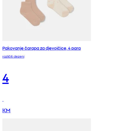
Pakovanje čarapa za djevojčice, 4 para
različiti dezeni
4
KM