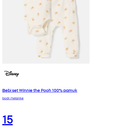
Bebi set Winnie the Pooh 100% pamuk
bodi i helanke
15