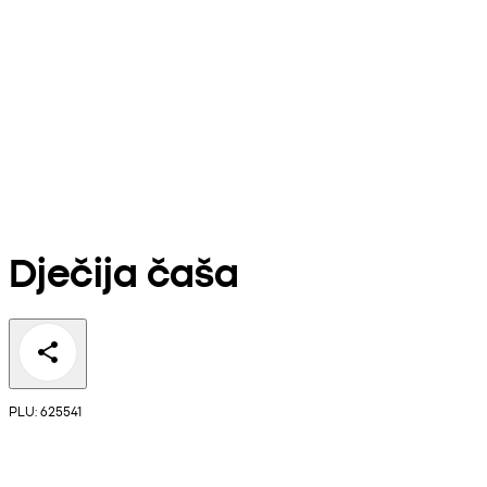
Dječija čaša
PLU: 625541